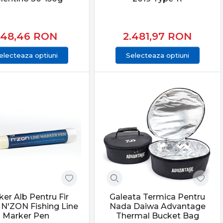
548,46
RON
2.481,97
RON
electeaza optiuni
Selecteaza optiuni
rmanță reală, fiabilitate și echipamente testate.
mpetiții, acoperind toate nevoile pescarului modern de
er Alb Pentru Fir
Galeata Termica Pentru
N'ZON Fishing Line
Nada Daiwa Advantage
ipamentelor potrivite îți oferă încredere, eficiență și
Marker Pen
Thermal Bucket Bag