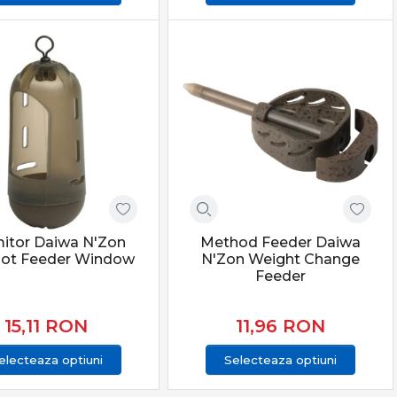
itor Daiwa N'Zon
Method Feeder Daiwa
ot Feeder Window
N'Zon Weight Change
Feeder
15,11
RON
11,96
RON
electeaza optiuni
Selecteaza optiuni