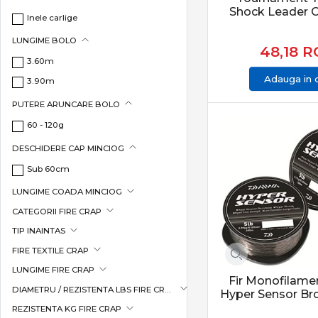
schimbări rapid
Shock Leader C
Carpon
Inele carlige
Accesoriile dedicate
Cat Spirit
LUNGIME BOLO
48,18
R
Climax
Pescuit responsabil
3.60m
Colmic
Adauga in 
3.90m
În pescuitul modern
Cormoran
PUTERE ARUNCARE BOLO
protecția pește
Cralusso
60 - 120g
manipularea se
Daiwa
eliberarea core
DESCHIDERE CAP MINCIOG
DAM
Categoria Crap din
Sub 60cm
Decoy
LUNGIME COADA MINCIOG
Delkim
Categoria Crap în
CATEGORII FIRE CRAP
Delphin
Categoria Crap din 
TIP INAINTAS
Deáky Fishing Tackle
Produsele sunt aten
crap.
FIRE TEXTILE CRAP
Dinsmores
LUNGIME FIRE CRAP
EnergoTeam
CONCLUZIE
Fir Monofilame
DIAMETRU / REZISTENTA LBS FIRE CRAP
Extra Carp
Hyper Sensor B
Pescuitul la crap în
REZISTENTA KG FIRE CRAP
Feeder Concept
șanse reale la captu