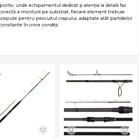
portiv, unde echipamentul dedicat și atenția la detalii fac
ea corectă a monturii pe substrat, fiecare element trebuie
epute pentru pescuitul crapului, adaptate atât partidelor
 constante în orice condiții.