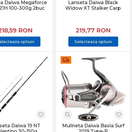
ta Daiwa Megaforce
Lanseta Daiwa Black
21H 100-300g 2buc
Widow XT Stalker Carp
218,59
RON
219,77
RON
electeaza optiuni
Selecteaza optiuni
seta Daiwa 19 NT
Mulineta Daiwa Basia Surf
lentino 30-150g
2019 Type-R