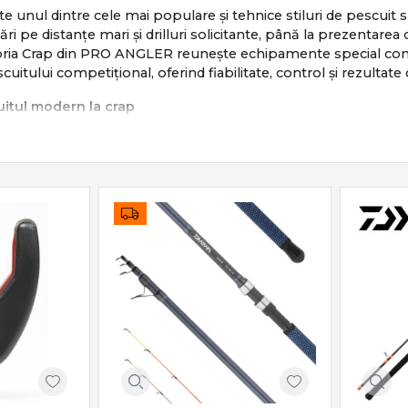
te unul dintre cele mai populare și tehnice stiluri de pescuit s
sări pe distanțe mari și drilluri solicitante, până la prezentar
egoria Crap din PRO ANGLER reunește echipamente special conc
scuitului competițional, oferind fiabilitate, control și rezultate
itul modern la crap
e bazează pe:
te și sigure
și repetabile
drill
lui și pescuit responsabil
ombină răbdarea cu tehnica și echipamentul potrivit.
iale pentru pescuitul la crap
ude o gamă completă de produse dedicate:
 putere, acțiune și distanță
– frâne precise și tamburi long cast
sorii crap
– eficiență și siguranță