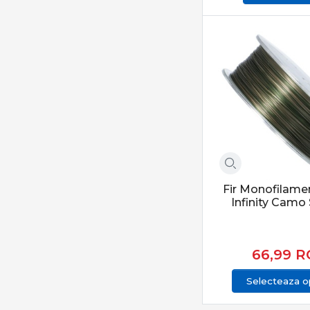
Rapala
Rapture
Refuze to Blank
Rive
Ron Thompson
Ryobi
Savage Gear
Select Baits
Shakespeare
Sonik
Fir Monofilame
Infinity Camo
Sportex
Spro
Starbaits
66,99
R
Sufix
Selecteaza op
Sunset
Team Feeder By Dome