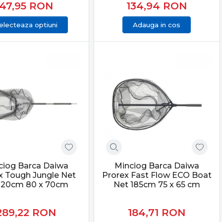
47,95
RON
134,94
RON
electeaza optiuni
Adauga in cos
ciog Barca Daiwa
Minciog Barca Daiwa
x Tough Jungle Net
Prorex Fast Flow ECO Boat
220cm 80 x 70cm
Net 185cm 75 x 65 cm
289,22
RON
184,71
RON