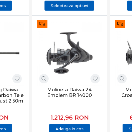
cos
Selecteaza optiuni
g Daiwa
Mulineta Daiwa 24
Mu
arbon Tele
Emblem BR 14000
Cro
just 2.50m
ON
1.212,96
RON
cos
Adauga in cos
S