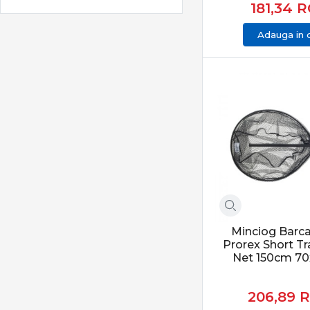
181,34
R
JRC
K-Karp
Adauga in 
Kamasaki
Konger
KOOS
Korda
Kryston
Lineaeffe
Lucky John
Lukacsi & Kovacs
Mack2
Magic Trout
Minciog Barc
Prorex Short T
Matrix
Net 150cm 7
Maver IT
Maver UK
206,89
Mitchell