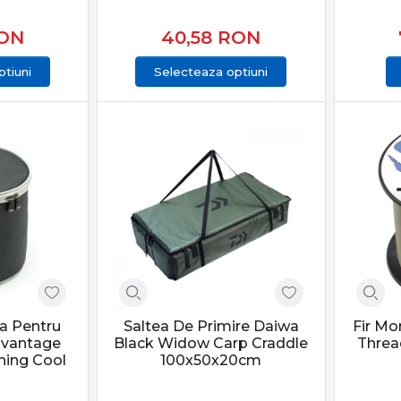
ON
40,58
RON
tiuni
Selecteaza optiuni
a Pentru
Saltea De Primire Daiwa
Fir Mo
dvantage
Black Widow Carp Craddle
Threa
hing Cool
100x50x20cm