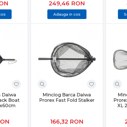
ON
249,46
RON
cos
Adauga in cos
S
a Daiwa
Minciog Barca Daiwa
Min
rack Boat
Prorex Fast Fold Stalker
Prore
0x60cm
XL 
RON
166,32
RON