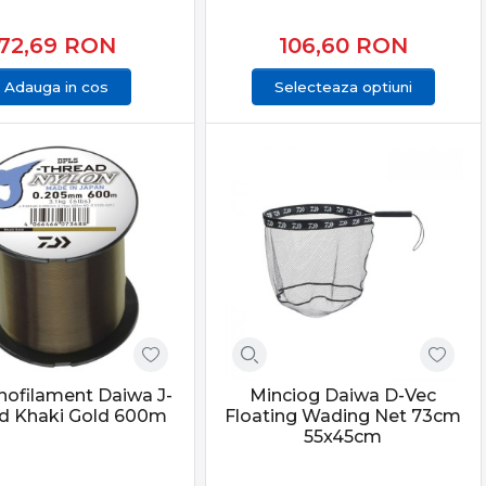
72,69
RON
106,60
RON
Adauga in cos
Selecteaza optiuni
nofilament Daiwa J-
Minciog Daiwa D-Vec
d Khaki Gold 600m
Floating Wading Net 73cm
55x45cm