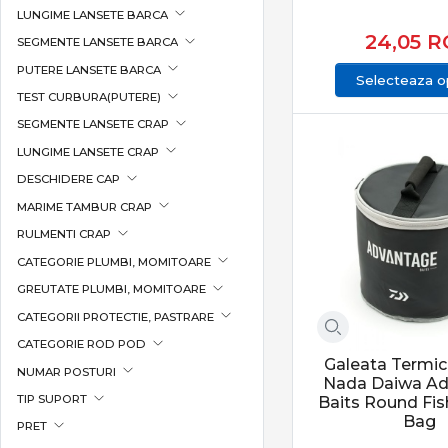
LUNGIME LANSETE BARCA
FilFishing
24,05
R
SEGMENTE LANSETE BARCA
Formax
PUTERE LANSETE BARCA
FOX
Selecteaza op
TEST CURBURA(PUTERE)
Fudo | PRO ANGLER
SEGMENTE LANSETE CRAP
Gamakatsu
LUNGIME LANSETE CRAP
Garbolino
DESCHIDERE CAP
Gardner Tackle
MARIME TAMBUR CRAP
Gold Star
RULMENTI CRAP
Greys
CATEGORIE PLUMBI, MOMITOARE
Guru
GREUTATE PLUMBI, MOMITOARE
Haldorado
CATEGORII PROTECTIE, PASTRARE
Hayabusa
CATEGORIE ROD POD
Herakles
Galeata Termic
NUMAR POSTURI
Nada Daiwa A
iBite
TIP SUPORT
Baits Round Fis
ICC
Bag
PRET
Jaxon