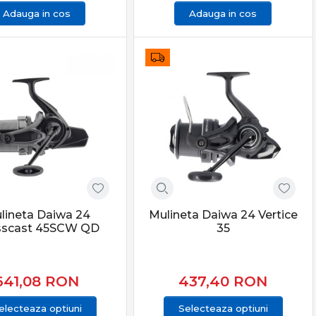
Adauga in cos
Adauga in cos
lineta Daiwa 24
Mulineta Daiwa 24 Vertice
sscast 45SCW QD
35
641,08
RON
437,40
RON
electeaza optiuni
Selecteaza optiuni