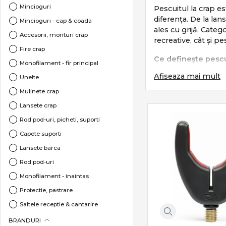
Mincioguri
Pescuitul la crap es
diferența. De la lan
Mincioguri - cap & coada
ales cu grijă. Cat
Accesorii, monturi crap
recreative, cât și pe
Fire crap
Ce definește pescu
Monofilament - fir principal
Afiseaza mai mult
Pescuitul la crap s
Unelte
Mulinete crap
monturi eficien
Lansete crap
lansări precise 
control total în 
Rod pod-uri, picheti, suporti
protecția pește
Capete suporti
Este un stil care c
Lansete barca
Rod pod-uri
Subcategorii esenț
Monofilament - inaintas
Categoria
Crap
incl
Protectie, pastrare
Lansete crap
–
Saltele receptie & cantarire
Mulinete crap
Accesorii nadire, sondare
BRANDURI
Monturi și acce