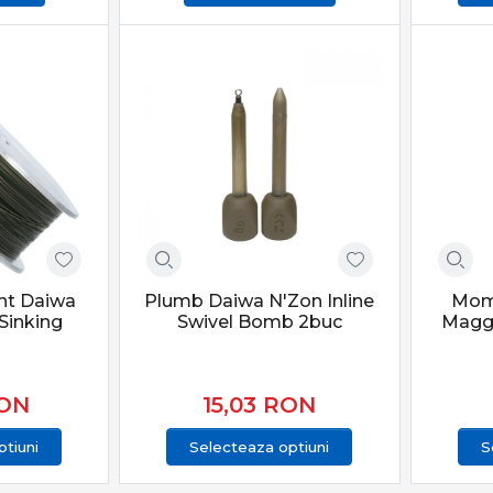
nt Daiwa
Plumb Daiwa N'Zon Inline
Mom
 Sinking
Swivel Bomb 2buc
Magg
ON
15,03
RON
tiuni
Selecteaza optiuni
S