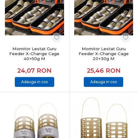
Momitor Lestat Guru
Momitor Lestat Guru
Feeder X-Change Cage
Feeder X-Change Cage
40+50g M
20+30g M
24,07
RON
25,46
RON
Adauga in cos
Adauga in cos