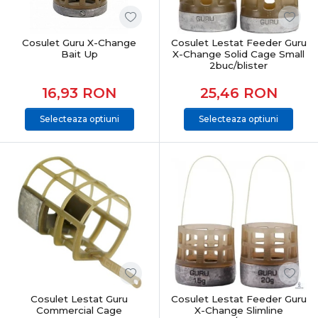
Categoria Crap din PRO ANGLER este structurată
pentru pescarii care caută performanță reală, fiabilitate
și echipamente testate. Produsele sunt atent
Cosulet Guru X-Change
Cosulet Lestat Feeder Guru
Bait Up
X-Change Solid Cage Small
selecționate pentru pescuit recreativ, sesiuni lungi sau
2buc/blister
competiții, acoperind toate nevoile pescarului modern
de crap.
16,93
RON
25,46
RON
CONCLUZIE
Selecteaza optiuni
Selecteaza optiuni
Pescuitul la crap înseamnă echilibru între putere,
control și precizie. Alegerea echipamentelor potrivite îți
oferă încredere, eficiență și șanse reale la capturi
memorabile, indiferent de locul sau condițiile de pescuit.
Cosulet Lestat Guru
Cosulet Lestat Feeder Guru
Commercial Cage
X-Change Slimline