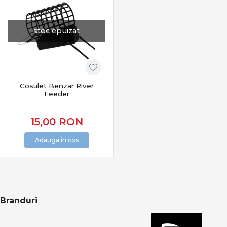
stoc epuizat
Cosulet Benzar River
Feeder
15,00
RON
Adauga in cos
Branduri