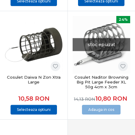
Selecteaza optiuni
Selecteaza optiuni
24%
stoc epuizat
Cosulet Daiwa N Zon Xtra
Cosulet Naditor Browning
Large
Big Pit Large Feeder XL
50g 4cm x 3cm
10,58
RON
10,80
RON
14,13
RON
Selecteaza optiuni
Adauga in cos