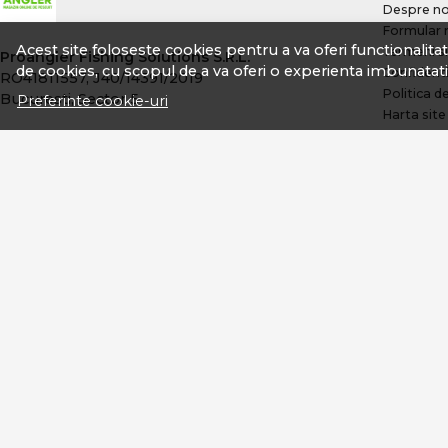
Despre no
Formular 
Acest site foloseste cookies pentru a va oferi functionalita
Termeni si
Proangler Fishing Solutions S.R.L.
de cookies, cu scopul de a va oferi o experienta imbunatati
Confidenti
RO41811557, J40/14391/2019
Politica d
Bucuresti, Sector 5
Preferinte cookie-uri
Harta site