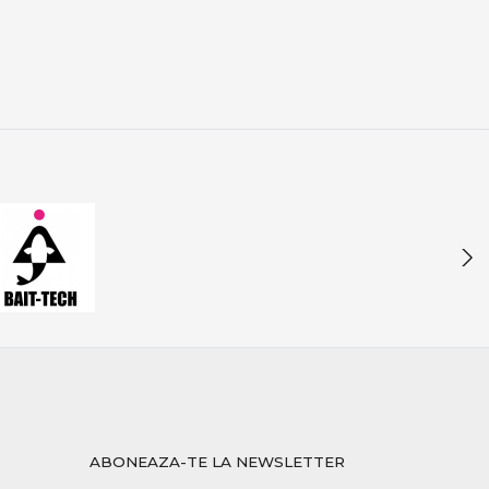
rmanță reală, fiabilitate și echipamente testate.
mpetiții, acoperind toate nevoile pescarului modern de
ABONEAZA-TE LA NEWSLETTER
ipamentelor potrivite îți oferă încredere, eficiență și