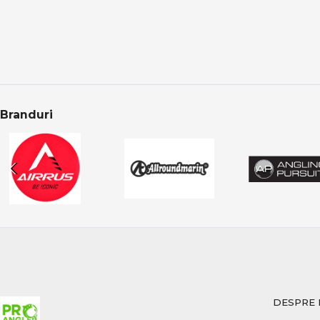
schimbări rapid
Accesoriile dedicate
Pescuit responsabil
În pescuitul modern
protecția pește
Branduri
manipularea se
eliberarea core
Categoria Crap din
Categoria Crap în
Categoria Crap din 
Produsele sunt aten
crap.
CONCLUZIE
DESPRE 
Pescuitul la crap în
șanse reale la captu