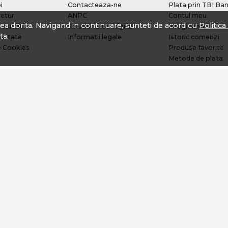
i
Contacteaza-ne
Plata prin TBI Ba
retur
ANPC
Contul meu
tea dorita. Navigand in continuare, sunteti de acord cu
Politic
 conditii
Solutionarea litigiilor
Inregistrare
ta.
alitate
Informatii legale
Istoric comenzi
e Cookies
Produse favorite
Metode de plata
Transport si retur