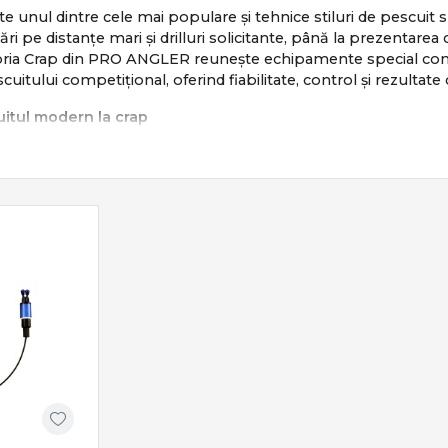
te unul dintre cele mai populare și tehnice stiluri de pescuit s
sări pe distanțe mari și drilluri solicitante, până la prezentar
egoria Crap din PRO ANGLER reunește echipamente special conc
scuitului competițional, oferind fiabilitate, control și rezultate
itul modern la crap
e bazează pe:
te și sigure
și repetabile
drill
lui și pescuit responsabil
ombină răbdarea cu tehnica și echipamentul potrivit.
iale pentru pescuitul la crap
ude o gamă completă de produse dedicate:
 putere, acțiune și distanță
– frâne precise și tamburi long cast
sorii crap
– eficiență și siguranță