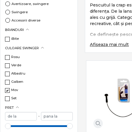
Avertizoare, swingere
Pescuitul la crap es
diferența. De la lan
Swingere
ales cu grijă. Cat
Accesorii diverse
recreative, cât și pe
BRANDURI
Ce definește pescu
iBite
Afiseaza mai mult
Pescuitul la crap s
CULOARE SWINGER
monturi eficien
Rosu
lansări precise 
Verde
control total în 
Albastru
protecția pește
Galben
Este un stil care c
Mov
Subcategorii esenț
Set
Categoria
Crap
incl
PRET
-
Lansete crap
–
Mulinete crap
Monturi și acce