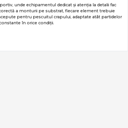
portiv, unde echipamentul dedicat și atenția la detalii fac
ea corectă a monturii pe substrat, fiecare element trebuie
epute pentru pescuitul crapului, adaptate atât partidelor
 constante în orice condiții.