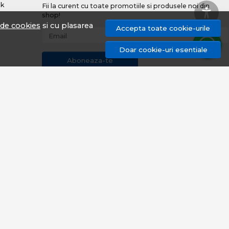
nk
Fii la curent cu toate promotiile si produsele noi din
shop!
a de cookies
si cu plasarea
Accepta toate cookie-urile
Email
Doar cookie-uri esentiale
Aboneaza-te
uri
© proangler.ro 2026
Magazin online creat cu MerchantPro