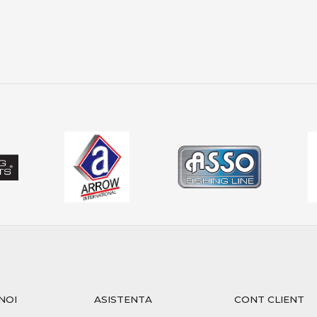
e în funcție de activitatea peștilor
 permit optimizarea fiecărui detaliu.
 și protecția capturii
 la crap:
lui este esențială
 face pe saltele dedicate
ctă asigură sustenabilitatea
 PRO ANGLER include produse care respectă aceste principii.
 oferta PRO ANGLER
PRO ANGLER este structurată pentru pescarii care caută perfo
t selecționate pentru pescuit recreativ, sesiuni lungi sau co
NOI
ASISTENTA
CONT CLIENT
seamnă echilibru între putere, control și precizie. Alegerea ech
ri memorabile, indiferent de locul sau condițiile de pescuit.