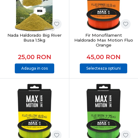
Nada Haldorado Big River
Fir Monofilament
Busa 1.5kg
Haldorado Max Motion Fluo
Orange
25,00
RON
45,00
RON
Adauga in cos
Selecteaza optiuni