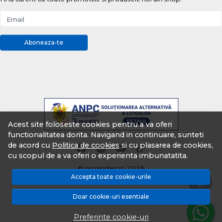
Email
Aboneaza-te
Acest site foloseste cookies pentru a va oferi
functionalitatea dorita. Navigand in continuare, sunteti
de acord cu
Politica de cookies
si cu plasarea de cookies,
cu scopul de a va oferi o experienta imbunatatita.
© proangler.ro 2026
Accepta toate cookie-urile
Magazin online creat cu MerchantPro
Doar cookie-uri esentiale
Preferinte cookie-uri