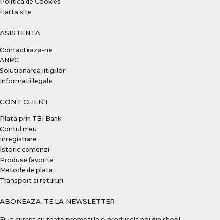
Politica de Cookies
Harta site
ASISTENTA
Contacteaza-ne
ANPC
Solutionarea litigiilor
Informatii legale
CONT CLIENT
Plata prin TBI Bank
Contul meu
Inregistrare
Istoric comenzi
Produse favorite
Metode de plata
Transport si retururi
ABONEAZA-TE LA NEWSLETTER
Fii la curent cu toate promotiile si produsele noi din shop!