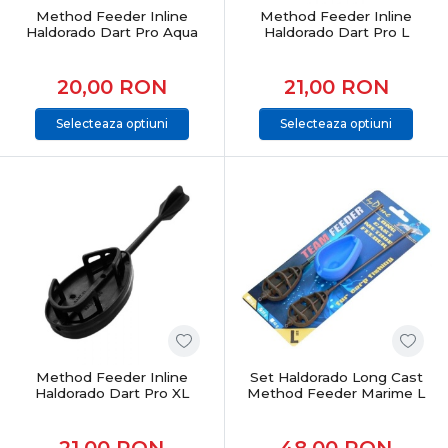
pentru pescarii care caută performanță reală, fiabilitate
Method Feeder Inline
Method Feeder Inline
Haldorado Dart Pro Aqua
Haldorado Dart Pro L
și echipamente testate. Produsele sunt atent
selecționate pentru pescuit recreativ, sesiuni lungi sau
competiții, acoperind toate nevoile pescarului modern
20,00
RON
21,00
RON
de crap.
Selecteaza optiuni
Selecteaza optiuni
CONCLUZIE
Pescuitul la crap înseamnă echilibru între putere,
control și precizie. Alegerea echipamentelor potrivite îți
oferă încredere, eficiență și șanse reale la capturi
memorabile, indiferent de locul sau condițiile de pescuit.
Method Feeder Inline
Set Haldorado Long Cast
Haldorado Dart Pro XL
Method Feeder Marime L
21,00
RON
48,00
RON