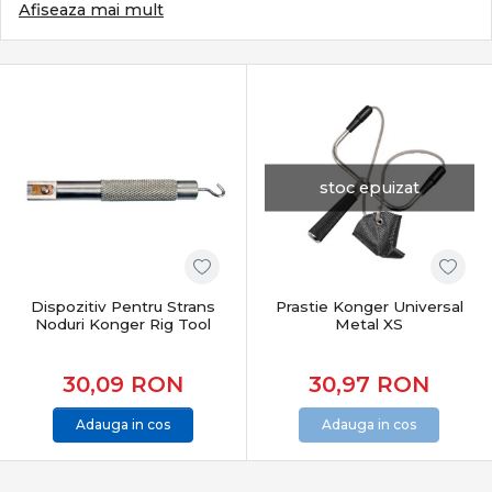
ales cu grijă. Categoria Crap din PRO ANGLER reunește
Afiseaza mai mult
echipamente special concepute pentru pescuitul
crapului, adaptate atât partidelor recreative, cât și
pescuitului competițional, oferind fiabilitate, control și
rezultate constante în orice condiții.
Ce definește pescuitul modern la crap
Pescuitul la crap se bazează pe:
stoc epuizat
monturi eficiente și sigure
lansări precise și repetabile
control total în drill
protecția peștelui și pescuit responsabil
Dispozitiv Pentru Strans
Prastie Konger Universal
Este un stil care combină răbdarea cu tehnica și
Noduri Konger Rig Tool
Metal XS
echipamentul potrivit.
30,09
RON
30,97
RON
Subcategorii esențiale pentru pescuitul la crap
Adauga in cos
Adauga in cos
Categoria
Crap
include o gamă completă de produse
dedicate:
Lansete crap
– putere, acțiune și distanță