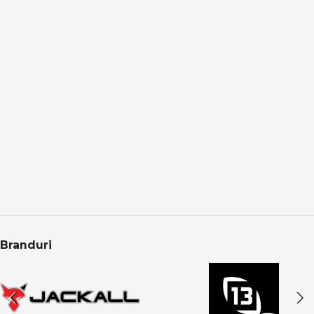
Pescuitul la crap presupune:
monturi bine echilibrate
adaptare la substrat și adâncime
prezentare corectă a momelii
schimbări rapide în funcție de activitatea peștilor
Accesoriile dedicate permit optimizarea fiecărui detaliu.
Pescuit responsabil și protecția capturii
În pescuitul modern la crap:
protecția peștelui este esențială
manipularea se face pe saltele dedicate
eliberarea corectă asigură sustenabilitatea
Categoria Crap din PRO ANGLER include produse care
Branduri
respectă aceste principii.
Categoria Crap în oferta PRO ANGLER
Categoria Crap din PRO ANGLER este structurată