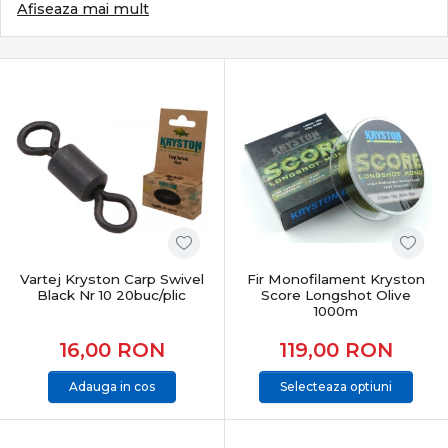
ales cu grijă. Categoria Crap din PRO ANGLER reunește
Afiseaza mai mult
echipamente special concepute pentru pescuitul
crapului, adaptate atât partidelor recreative, cât și
pescuitului competițional, oferind fiabilitate, control și
rezultate constante în orice condiții.
Ce definește pescuitul modern la crap
Pescuitul la crap se bazează pe:
monturi eficiente și sigure
lansări precise și repetabile
control total în drill
protecția peștelui și pescuit responsabil
Vartej Kryston Carp Swivel
Fir Monofilament Kryston
Este un stil care combină răbdarea cu tehnica și
Black Nr 10 20buc/plic
Score Longshot Olive
1000m
echipamentul potrivit.
16,00
RON
119,00
RON
Subcategorii esențiale pentru pescuitul la crap
Adauga in cos
Selecteaza optiuni
Categoria
Crap
include o gamă completă de produse
dedicate:
Lansete crap
– putere, acțiune și distanță