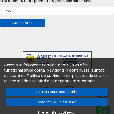
Fii la curent cu toate promotiile si produsele noi din shop!
Email
Aboneaza-te
Acest site foloseste cookies pentru a va oferi
functionalitatea dorita. Navigand in continuare, sunteti
de acord cu
Politica de cookies
si cu plasarea de cookies,
cu scopul de a va oferi o experienta imbunatatita.
© proangler.ro 2026
Accepta toate cookie-urile
Magazin online creat cu MerchantPro
Doar cookie-uri esentiale
Preferinte cookie-uri