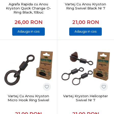
pentru pescarii care caută performanță reală, fiabilitate
Agrafa Rapida cu Anou
Vartej Cu Anou Kryston
Kryston Quick Change O-
Ring Swivel Black Nr 7
și echipamente testate. Produsele sunt atent
Ring Black, 10buc
selecționate pentru pescuit recreativ, sesiuni lungi sau
competiții, acoperind toate nevoile pescarului modern
26,00
RON
21,00
RON
de crap.
Adauga in cos
Adauga in cos
CONCLUZIE
Pescuitul la crap înseamnă echilibru între putere,
control și precizie. Alegerea echipamentelor potrivite îți
oferă încredere, eficiență și șanse reale la capturi
memorabile, indiferent de locul sau condițiile de pescuit.
Vartej Cu Anou Kryston
Vartej Kryston Helicopter
Micro Hook Ring Swivel
Swivel Nr 7
21,00
RON
21,00
RON