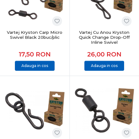
Pescuitul la crap presupune:
monturi bine echilibrate
adaptare la substrat și adâncime
prezentare corectă a momelii
Vartej Kryston Carp Micro
Vartej Cu Anou Kryston
Swivel Black 20buc/plic
Quick Change Drop-Off
schimbări rapide în funcție de activitatea peștilor
Inline Swivel
Accesoriile dedicate permit optimizarea fiecărui detaliu.
17,50
RON
26,00
RON
Pescuit responsabil și protecția capturii
Adauga in cos
Adauga in cos
În pescuitul modern la crap:
protecția peștelui este esențială
manipularea se face pe saltele dedicate
eliberarea corectă asigură sustenabilitatea
Categoria Crap din PRO ANGLER include produse care
respectă aceste principii.
Categoria Crap în oferta PRO ANGLER
Categoria Crap din PRO ANGLER este structurată