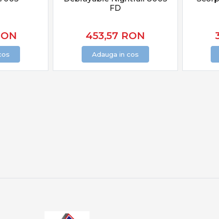
e în funcție de activitatea peștilor
FD
 permit optimizarea fiecărui detaliu.
RON
453,57
RON
 și protecția capturii
cos
Adauga in cos
 la crap:
lui este esențială
 face pe saltele dedicate
ctă asigură sustenabilitatea
 PRO ANGLER include produse care respectă aceste principii.
 oferta PRO ANGLER
PRO ANGLER este structurată pentru pescarii care caută perfo
t selecționate pentru pescuit recreativ, sesiuni lungi sau co
seamnă echilibru între putere, control și precizie. Alegerea ech
ri memorabile, indiferent de locul sau condițiile de pescuit.