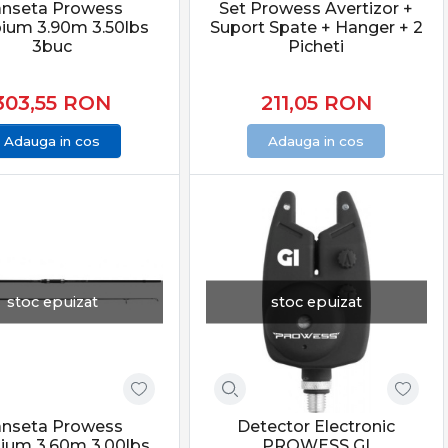
anseta Prowess
Set Prowess Avertizor +
ium 3.90m 3.50lbs
Suport Spate + Hanger + 2
3buc
Picheti
303,55
RON
211,05
RON
Adauga in cos
Adauga in cos
stoc epuizat
stoc epuizat
anseta Prowess
Detector Electronic
ium 3.60m 3.00lbs
PROWESS GI