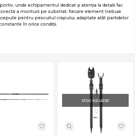
portiv, unde echipamentul dedicat și atenția la detalii fac
ea corectă a monturii pe substrat, fiecare element trebuie
epute pentru pescuitul crapului, adaptate atât partidelor
 constante în orice condiții.
stoc epuizat