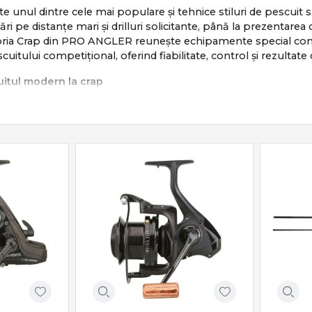
te unul dintre cele mai populare și tehnice stiluri de pescuit s
sări pe distanțe mari și drilluri solicitante, până la prezentar
egoria Crap din PRO ANGLER reunește echipamente special conc
scuitului competițional, oferind fiabilitate, control și rezultate
itul modern la crap
e bazează pe:
te și sigure
și repetabile
drill
lui și pescuit responsabil
ombină răbdarea cu tehnica și echipamentul potrivit.
iale pentru pescuitul la crap
ude o gamă completă de produse dedicate:
 putere, acțiune și distanță
– frâne precise și tamburi long cast
sorii crap
– eficiență și siguranță