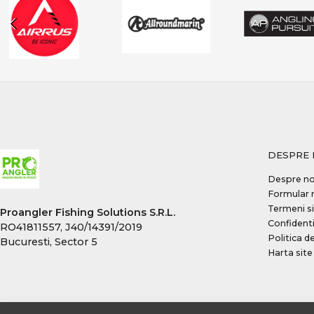
Greys
Guru
Haldorado
Hayabusa
Herakles
iBite
ICC
Jaxon
DESPRE 
JRC
Despre no
K-Karp
Formular 
Termeni si
Kamasaki
Proangler Fishing Solutions S.R.L.
Confidenti
RO41811557, J40/14391/2019
Konger
Politica d
Bucuresti, Sector 5
KOOS
Harta site
Korda
Kryston
Lineaeffe