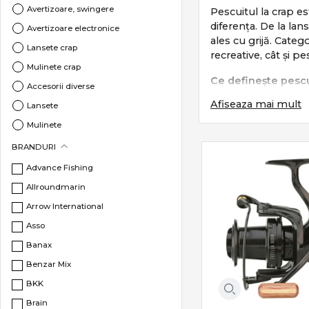
Avertizoare, swingere
Pescuitul la crap es
diferența. De la lan
Avertizoare electronice
ales cu grijă. Cat
Lansete crap
recreative, cât și pe
Mulinete crap
Ce definește pescu
Accesorii diverse
Afiseaza mai mult
Pescuitul la crap s
Lansete
Mulinete
monturi eficien
lansări precise 
BRANDURI
control total în 
Advance Fishing
protecția pește
Allroundmarin
Este un stil care c
Arrow International
Subcategorii esenț
Asso
Banax
Categoria
Crap
incl
Benzar Mix
Lansete crap
–
BKK
Mulinete crap
Brain
Monturi și acce