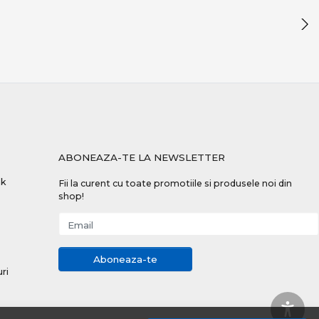
ABONEAZA-TE LA NEWSLETTER
nk
Fii la curent cu toate promotiile si produsele noi din
shop!
Email
Aboneaza-te
uri