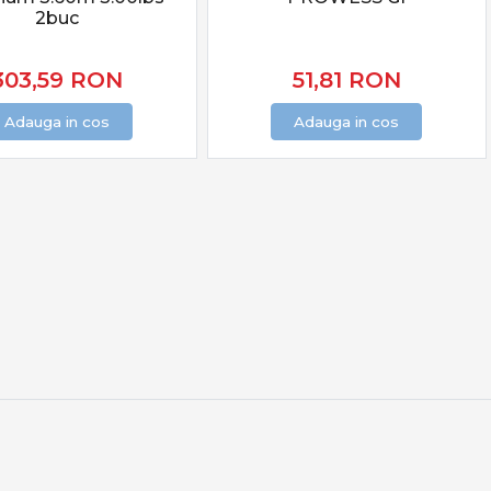
2buc
303,59
RON
51,81
RON
Adauga in cos
Adauga in cos
rmanță reală, fiabilitate și echipamente testate.
mpetiții, acoperind toate nevoile pescarului modern de
ipamentelor potrivite îți oferă încredere, eficiență și