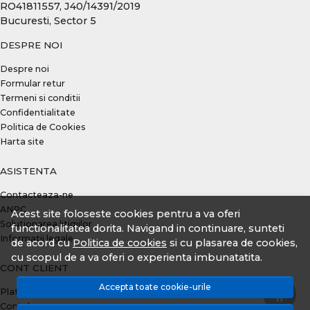
RO41811557, J40/14391/2019
Bucuresti, Sector 5
DESPRE NOI
Despre noi
Formular retur
Termeni si conditii
Confidentialitate
Politica de Cookies
Harta site
ASISTENTA
Contacteaza-ne
ANPC
Acest site foloseste cookies pentru a va oferi
Solutionarea litigiilor
functionalitatea dorita. Navigand in continuare, sunteti
Informatii legale
de acord cu
Politica de cookies
si cu plasarea de cookies,
cu scopul de a va oferi o experienta imbunatatita.
CONT CLIENT
Accepta toate cookie-urile
Plata prin TBI Bank
Contul meu