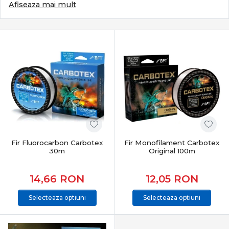
diferența între o partidă obișnuită și una productivă.
Afiseaza mai mult
Categoria Feeder & Staționar din PRO ANGLER reunește
echipamente și accesorii atent selecționate pentru
pescuit modern, adaptate atât apelor stătătoare, cât și
râurilor cu curent.
Ce definește pescuitul feeder & staționar
Acest stil de pescuit se bazează pe:
lansări precise pe vad nădit
sensibilitate maximă la trăsături fine
control total al monturii pe fundul apei
adaptare rapidă la pești apatici sau activi
Fir Fluorocarbon Carbotex
Fir Monofilament Carbotex
Este un pescuit tehnic, eficient și extrem de versatil.
30m
Original 100m
Subcategorii esențiale feeder & staționar
14,66
RON
12,05
RON
Categoria
Feeder & Staționar
include o gamă completă
Selecteaza optiuni
Selecteaza optiuni
de echipamente:
Lansete feeder & staționar
– sensibilitate și putere
echilibrată