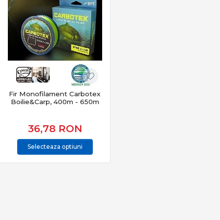
Mulinete feeder
– frânare precisă și recuperare
constantă
Momitoare & coșulețe feeder
– control al nădirii pe
substrat
Monturi feeder & staționar
– eficiență și fiabilitate
Accesorii feeder
– agrafe, vârteje, tuburi antitangle
Suporturi, rod pod-uri, tripozi
– stabilitate și
organizare
Avertizoare & indicatori
– semnalizare clară a
Fir Monofilament Carbotex
Boilie&Carp, 400m - 650m
trăsăturii
Precizie și sensibilitate la trăsătură
36,78
RON
Echipamentele feeder sunt proiectate pentru:
Selecteaza optiuni
detectarea trăsăturilor fine
reacție rapidă în înțepare
menținerea controlului în drill
pescuit eficient la distanță
Vârfurile sensibile și monturile bine echilibrate sunt
esențiale.