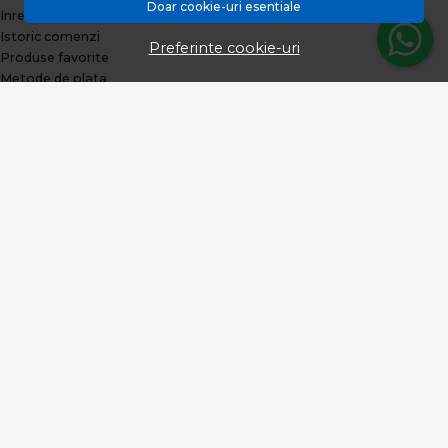
Doar cookie-uri esentiale
Inregistrare
Istoric comenzi
Preferinte cookie-uri
Produse favorite
Metode de plata
Transport si retururi
ABONEAZA-TE LA NEWSLETTER
Fii la curent cu toate promotiile si produsele noi din shop!
Email
Aboneaza-te