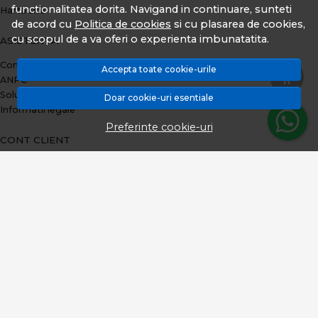
functionalitatea dorita. Navigand in continuare, sunteti
Harta site
de acord cu
Politica de cookies
si cu plasarea de cookies,
cu scopul de a va oferi o experienta imbunatatita.
ASISTENTA
Contacteaza-ne
Accepta toate cookie-urile
ANPC
Solutionarea litigiilor
Doar cookie-uri esentiale
Informatii legale
Preferinte cookie-uri
CONT CLIENT
Plata prin TBI Bank
Contul meu
Inregistrare
Istoric comenzi
Produse favorite
Metode de plata
Transport si retururi
ABONEAZA-TE LA NEWSLETTER
Fii la curent cu toate promotiile si produsele noi din shop!