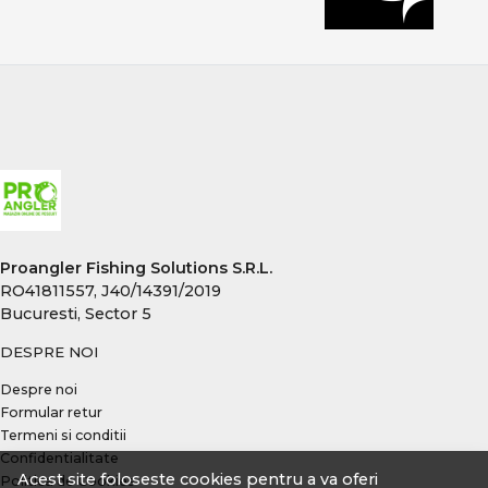
total. Alegerea echipamentelor potrivite îți oferă
sensibilitate maximă, adaptabilitate și șanse reale la
capturi constante, indiferent de condițiile de pescuit.
Proangler Fishing Solutions S.R.L.
RO41811557, J40/14391/2019
Bucuresti, Sector 5
DESPRE NOI
Despre noi
Formular retur
Termeni si conditii
Confidentialitate
Acest site foloseste cookies pentru a va oferi
Politica de Cookies