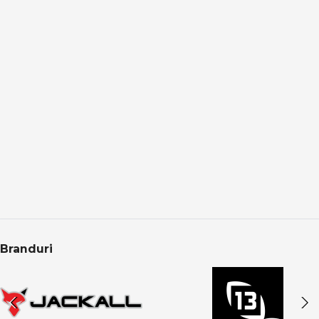
Adaptare la orice tip de apă
Pescuitul feeder & staționar este eficient în:
lacuri și bălți
râuri cu curent slab sau puternic
canale și acumulări
Prin alegerea corectă a momitorului și monturii, te poți
adapta rapid la orice condiții.
Feeder & staționar în oferta PRO ANGLER
Categoria Feeder & Staționar din PRO ANGLER este
structurată pentru pescari care caută eficiență reală,
echipamente fiabile și rezultate constante. Produsele
sunt atent selecționate pentru pescuit recreativ,
Branduri
competițional și pescuit de finețe.
CONCLUZIE
Feeder & staționar înseamnă precizie, răbdare și control