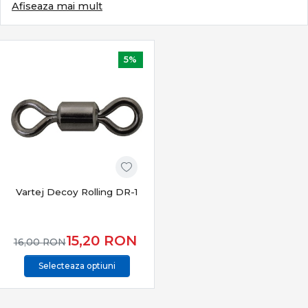
diferența între o partidă obișnuită și una productivă.
Afiseaza mai mult
Categoria Feeder & Staționar din PRO ANGLER reunește
echipamente și accesorii atent selecționate pentru
pescuit modern, adaptate atât apelor stătătoare, cât și
râurilor cu curent.
5%
Ce definește pescuitul feeder & staționar
Acest stil de pescuit se bazează pe:
lansări precise pe vad nădit
sensibilitate maximă la trăsături fine
control total al monturii pe fundul apei
adaptare rapidă la pești apatici sau activi
Vartej Decoy Rolling DR-1
Este un pescuit tehnic, eficient și extrem de versatil.
Subcategorii esențiale feeder & staționar
15,20
RON
16,00
RON
Categoria
Feeder & Staționar
include o gamă completă
Selecteaza optiuni
de echipamente:
Lansete feeder & staționar
– sensibilitate și putere
echilibrată