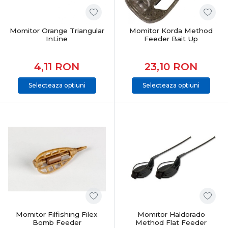
Feeder & staționar înseamnă precizie, răbdare și control
total. Alegerea echipamentelor potrivite îți oferă
sensibilitate maximă, adaptabilitate și șanse reale la
Momitor Orange Triangular
Momitor Korda Method
capturi constante, indiferent de condițiile de pescuit.
InLine
Feeder Bait Up
4,11
RON
23,10
RON
Selecteaza optiuni
Selecteaza optiuni
Momitor Filfishing Filex
Momitor Haldorado
Bomb Feeder
Method Flat Feeder