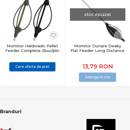
stoc epuizat
Momitor Haldorado Pellet
Momitor Dunare Deaky
Feeder Complete 2buc/plic
Flat Feeder Long Distance
13,79
RON
Cere oferta de pret
Adauga in cos
Branduri