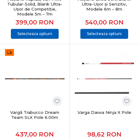
Tubular-Solid, Blank Ultra-
Ultra-Ușor și Senzitiv,
Ușor de Competiție,
Modele 6m – 8m
Modele 5m – 7m
399,00
RON
540,00
RON
Selecteaza optiuni
Selecteaza optiuni
Vargă Trabucco Dream
Varga Daiwa Ninja X Pole
Team SLX Pole 6.00m
437,00
RON
98,62
RON