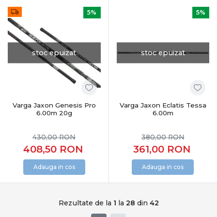
5%
5%
stoc epuizat
stoc epuizat
Varga Jaxon Genesis Pro
Varga Jaxon Eclatis Tessa
6.00m 20g
6.00m
430,00
RON
380,00
RON
408,50
RON
361,00
RON
Adauga in cos
Adauga in cos
Rezultate de la
1
la
28
din
42