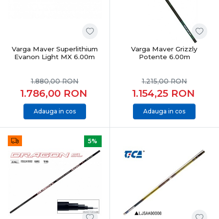
Feeder & staționar înseamnă precizie, răbdare și control
total. Alegerea echipamentelor potrivite îți oferă
sensibilitate maximă, adaptabilitate și șanse reale la
capturi constante, indiferent de condițiile de pescuit.
Varga Maver Superlithium
Varga Maver Grizzly
Evanon Light MX 6.00m
Potente 6.00m
1.880,00
RON
1.215,00
RON
1.786,00
RON
1.154,25
RON
Adauga in cos
Adauga in cos
5%