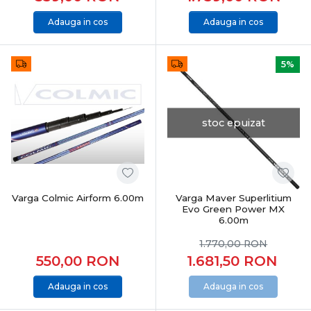
Adauga in cos
Adauga in cos
5%
stoc epuizat
Varga Colmic Airform 6.00m
Varga Maver Superlitium
Evo Green Power MX
6.00m
1.770,00
RON
550,00
RON
1.681,50
RON
Adauga in cos
Adauga in cos