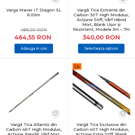
Varga Maver IT Dragon SL
Vargă Tica Extreme din
6.00m
Carbon 30T High Modulus,
Acțiune Stiff, Vârf Hibrid
Mixt, Blank Ușor și
Rezistent, Modele 5m – 7m
489,00
RON
464,55
RON
340,00
RON
Adauga in cos
Selecteaza optiuni
Vargă Tica Atlantis din
Vargă Tica Exclusive din
Carbon 46T High Modulus,
Carbon 40T High Modulus,
Acțiune Rapidă, Vârf Mixt
Acțiune Extra Stiff, Blank