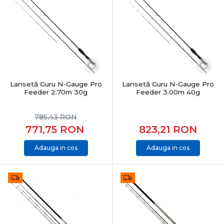
esențiale.
Adaptare la orice tip de apă
Pescuitul feeder & staționar este eficient în:
lacuri și bălți
râuri cu curent slab sau puternic
canale și acumulări
Lansetă Guru N-Gauge Pro
Lansetă Guru N-Gauge Pro
Feeder 2.70m 30g
Feeder 3.00m 40g
Prin alegerea corectă a momitorului și monturii, te poți
adapta rapid la orice condiții.
785,43
RON
771,75
RON
823,21
RON
Feeder & staționar în oferta PRO ANGLER
Adauga in cos
Adauga in cos
Categoria Feeder & Staționar din PRO ANGLER este
structurată pentru pescari care caută eficiență reală,
echipamente fiabile și rezultate constante. Produsele
sunt atent selecționate pentru pescuit recreativ,
competițional și pescuit de finețe.
CONCLUZIE