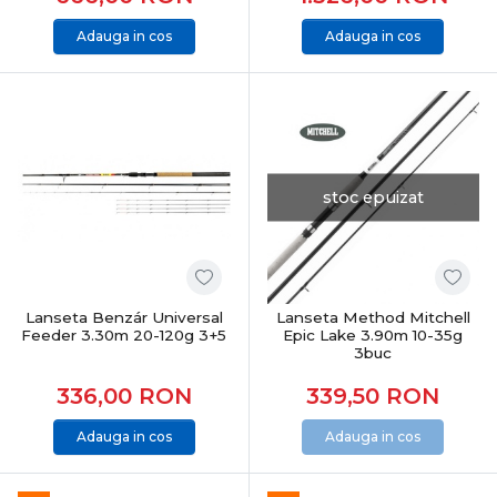
Adauga in cos
Adauga in cos
stoc epuizat
Lanseta Benzár Universal
Lanseta Method Mitchell
Feeder 3.30m 20-120g 3+5
Epic Lake 3.90m 10-35g
3buc
336,00
RON
339,50
RON
Adauga in cos
Adauga in cos