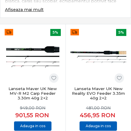
plătică, caras sau scobar, echipamentul potrivit face
diferența între o partidă obișnuită și una productivă.
Afiseaza mai mult
Categoria Feeder & Staționar din PRO ANGLER reunește
echipamente și accesorii atent selecționate pentru
pescuit modern, adaptate atât apelor stătătoare, cât și
râurilor cu curent.
5%
5%
Ce definește pescuitul feeder & staționar
Acest stil de pescuit se bazează pe:
lansări precise pe vad nădit
sensibilitate maximă la trăsături fine
control total al monturii pe fundul apei
adaptare rapidă la pești apatici sau activi
Lanseta Maver UK New
Lanseta Maver UK New
Este un pescuit tehnic, eficient și extrem de versatil.
MV-R M2 Carp Feeder
Reality EVO Feeder 3.35m
3.30m 40g 2+2
40g 2+2
Subcategorii esențiale feeder & staționar
949,00
RON
481,00
RON
901,55
RON
456,95
RON
Categoria
Feeder & Staționar
include o gamă completă
de echipamente:
Adauga in cos
Adauga in cos