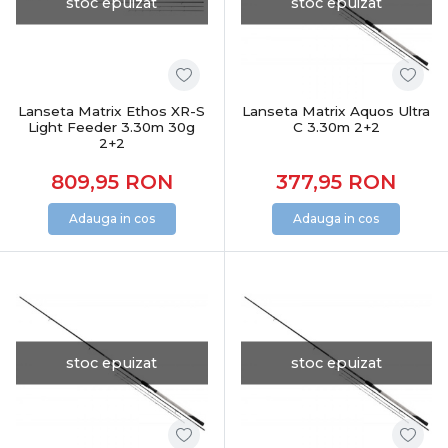
stoc epuizat
stoc epuizat
Lanseta Matrix Ethos XR-S
Lanseta Matrix Aquos Ultra
Light Feeder 3.30m 30g
C 3.30m 2+2
2+2
809,95
RON
377,95
RON
Adauga in cos
Adauga in cos
stoc epuizat
stoc epuizat