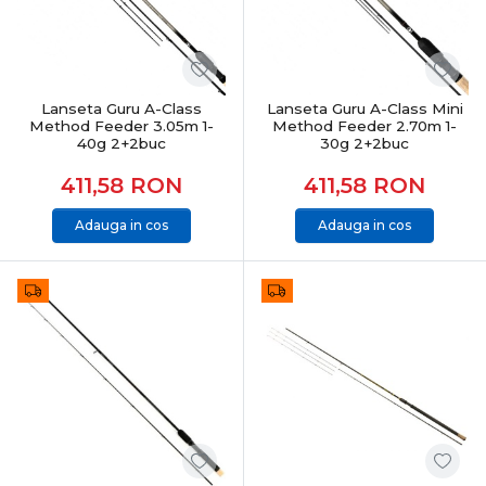
Feeder & staționar înseamnă precizie, răbdare și control
total. Alegerea echipamentelor potrivite îți oferă
sensibilitate maximă, adaptabilitate și șanse reale la
capturi constante, indiferent de condițiile de pescuit.
Lanseta Guru A-Class
Lanseta Guru A-Class Mini
Method Feeder 3.05m 1-
Method Feeder 2.70m 1-
40g 2+2buc
30g 2+2buc
411,58
RON
411,58
RON
Adauga in cos
Adauga in cos