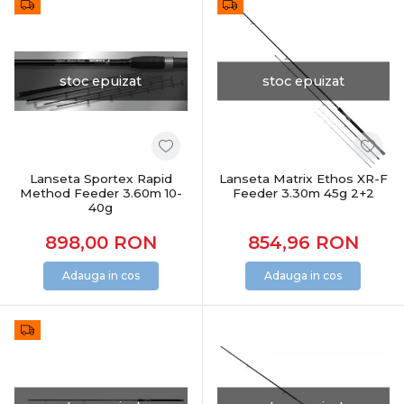
stoc epuizat
stoc epuizat
Lanseta Sportex Rapid
Lanseta Matrix Ethos XR-F
Method Feeder 3.60m 10-
Feeder 3.30m 45g 2+2
40g
898,00
RON
854,96
RON
Adauga in cos
Adauga in cos