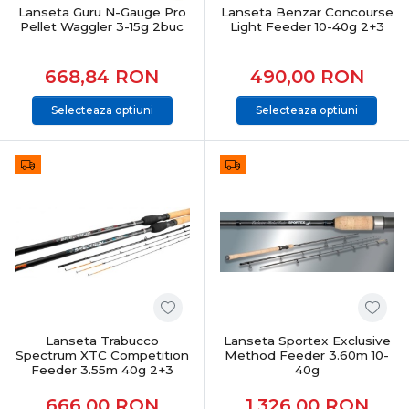
Lanseta Guru N-Gauge Pro
Lanseta Benzar Concourse
Pellet Waggler 3-15g 2buc
Light Feeder 10-40g 2+3
668,84
RON
490,00
RON
Selecteaza optiuni
Selecteaza optiuni
Lanseta Trabucco
Lanseta Sportex Exclusive
Spectrum XTC Competition
Method Feeder 3.60m 10-
Feeder 3.55m 40g 2+3
40g
666,00
RON
1.326,00
RON