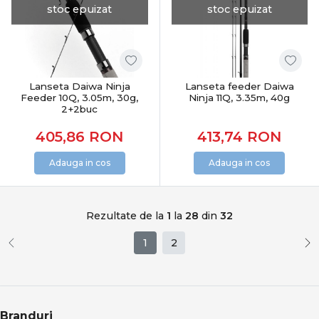
stoc epuizat
stoc epuizat
Lanseta Daiwa Ninja
Lanseta feeder Daiwa
Feeder 10Q, 3.05m, 30g,
Ninja 11Q, 3.35m, 40g
2+2buc
405,86
RON
413,74
RON
Adauga in cos
Adauga in cos
Rezultate de la
1
la
28
din
32
1
2
Branduri