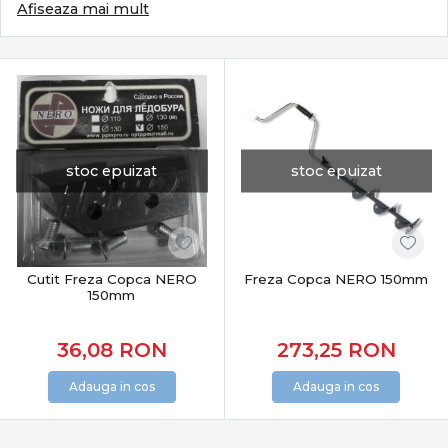
diferența între o partidă obișnuită și una productivă.
Afiseaza mai mult
Categoria Feeder & Staționar din PRO ANGLER reunește
echipamente și accesorii atent selecționate pentru
pescuit modern, adaptate atât apelor stătătoare, cât și
râurilor cu curent.
Ce definește pescuitul feeder & staționar
Acest stil de pescuit se bazează pe:
stoc epuizat
stoc epuizat
lansări precise pe vad nădit
sensibilitate maximă la trăsături fine
control total al monturii pe fundul apei
adaptare rapidă la pești apatici sau activi
Cutit Freza Copca NERO
Freza Copca NERO 150mm
Este un pescuit tehnic, eficient și extrem de versatil.
150mm
Subcategorii esențiale feeder & staționar
36,08
RON
273,25
RON
Categoria
Feeder & Staționar
include o gamă completă
Adauga in cos
Adauga in cos
de echipamente:
Lansete feeder & staționar
– sensibilitate și putere
echilibrată