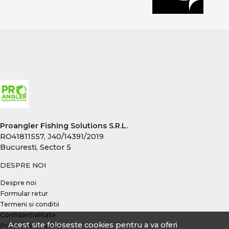
total. Alegerea echipamentelor potrivite îți oferă
sensibilitate maximă, adaptabilitate și șanse reale la
capturi constante, indiferent de condițiile de pescuit.
Proangler Fishing Solutions S.R.L.
RO41811557, J40/14391/2019
Bucuresti, Sector 5
DESPRE NOI
Despre noi
Formular retur
Termeni si conditii
Confidentialitate
Acest site foloseste cookies pentru a va oferi
Politica de Cookies