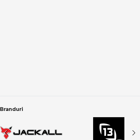
Adaptare la orice tip de apă
Pescuitul feeder & staționar este eficient în:
lacuri și bălți
râuri cu curent slab sau puternic
canale și acumulări
Prin alegerea corectă a momitorului și monturii, te poți
adapta rapid la orice condiții.
Feeder & staționar în oferta PRO ANGLER
Categoria Feeder & Staționar din PRO ANGLER este
structurată pentru pescari care caută eficiență reală,
echipamente fiabile și rezultate constante. Produsele
sunt atent selecționate pentru pescuit recreativ,
Branduri
competițional și pescuit de finețe.
CONCLUZIE
Feeder & staționar înseamnă precizie, răbdare și control