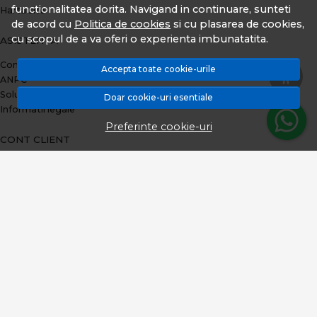
functionalitatea dorita. Navigand in continuare, sunteti
Harta site
de acord cu
Politica de cookies
si cu plasarea de cookies,
cu scopul de a va oferi o experienta imbunatatita.
ASISTENTA
Contacteaza-ne
Accepta toate cookie-urile
ANPC
Solutionarea litigiilor
Doar cookie-uri esentiale
Informatii legale
Preferinte cookie-uri
CONT CLIENT
Plata prin TBI Bank
Contul meu
Inregistrare
Istoric comenzi
Produse favorite
Metode de plata
Transport si retururi
ABONEAZA-TE LA NEWSLETTER
Fii la curent cu toate promotiile si produsele noi din shop!