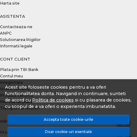
Harta site
ASISTENTA
Contacteaza-ne
ANPC
Solutionarea litigiilor
Informatii legale
CONT CLIENT
Plata prin TBI Bank
Contul meu
Inregistrare
Acest site foloseste cookies pentru a va oferi
Istoric comenzi
functionalitatea dorita. Navigand in continuare, sunteti
Produse favorite
de acord cu
Politica de cookies
si cu plasarea de cookies,
Metode de plata
cu scopul de a va oferi o experienta imbunatatita.
Transport si retururi
Accepta toate cookie-urile
ABONEAZA-TE LA NEWSLETTER
Doar cookie-uri esentiale
Fii la curent cu toate promotiile si produsele noi din shop!