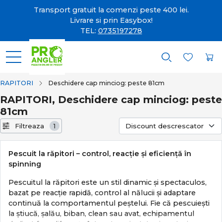
Transport gratuit la comenzi peste 400 lei.
Livrare si prin Easybox!
TEL:
0735197278
RAPITORI
Deschidere cap minciog: peste 81cm
RAPITORI, Deschidere cap minciog: peste
81cm
Filtreaza
1
Pescuit la răpitori – control, reacție și eficiență în
spinning
Pescuitul la răpitori este un stil dinamic și spectaculos,
bazat pe reacție rapidă, control al nălucii și adaptare
continuă la comportamentul peștelui. Fie că pescuiești
la știucă, șalău, biban, clean sau avat, echipamentul