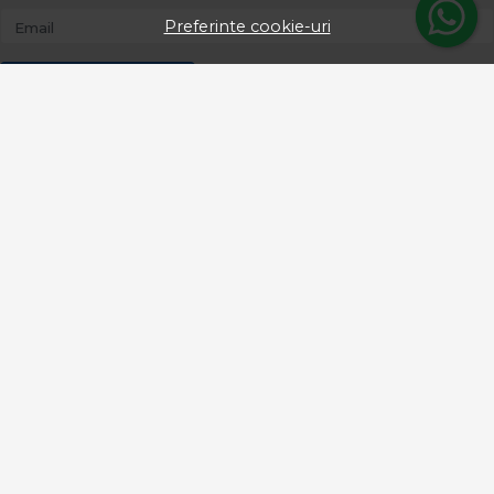
Preferinte cookie-uri
Email
Aboneaza-te
© proangler.ro 2026
Magazin online creat cu MerchantPro