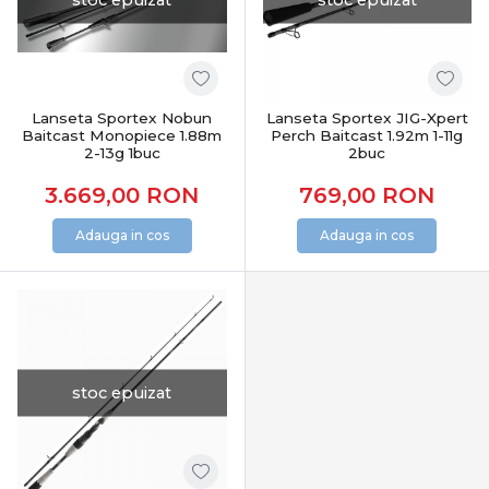
Pescuitul la răpitori este eficient în:
lacuri și bălți
râuri cu curent
canale și acumulări
pescuit de pe mal sau din barcă
Lanseta Sportex Nobun
Lanseta Sportex JIG-Xpert
Baitcast Monopiece 1.88m
Perch Baitcast 1.92m 1-11g
Alegerea corectă a nălucii și monturii permite adaptare
2-13g 1buc
2buc
rapidă la condițiile de pe apă.
3.669,00
RON
769,00
RON
Răpitori în oferta PRO ANGLER
Adauga in cos
Adauga in cos
Categoria Răpitori din PRO ANGLER este structurată
pentru pescarii care caută performanță reală, control și
echipamente testate. Produsele sunt atent selecționate
pentru pescuit recreativ și avansat, acoperind toate
tehnicile moderne de spinning.
CONCLUZIE
stoc epuizat
Pescuitul la răpitori înseamnă mișcare, precizie și
reacție. Alegerea echipamentelor potrivite îți oferă
control total asupra nălucii și șanse reale la atacuri