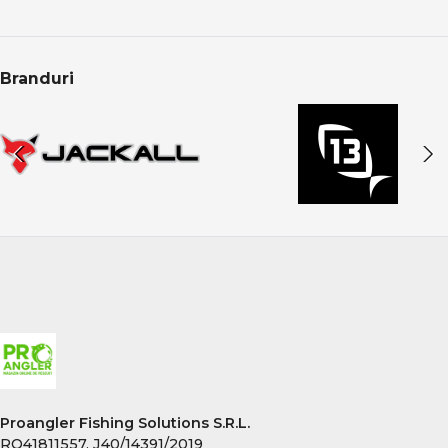
Branduri
Proangler Fishing Solutions S.R.L.
RO41811557, J40/14391/2019