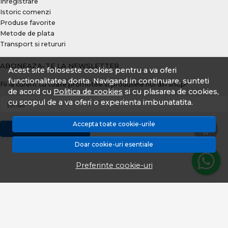
Inregistrare
Istoric comenzi
Produse favorite
Metode de plata
Transport si retururi
ABONEAZA-TE LA NEWSLETTER
Acest site foloseste cookies pentru a va oferi
functionalitatea dorita. Navigand in continuare, sunteti
Fii la curent cu toate promotiile si produsele noi din shop!
de acord cu
Politica de cookies
si cu plasarea de cookies,
cu scopul de a va oferi o experienta imbunatatita.
Email
Accepta toate cookie-urile
Aboneaza-te
Doar cookie-uri esentiale
Preferinte cookie-uri