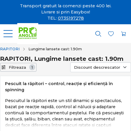
Transport gratuit la comenzi peste 400 lei.
Livrare si prin Easybox!
TEL:
0735197278
RAPITORI
Lungime lansete cast: 1.90m
RAPITORI, Lungime lansete cast: 1.90m
Filtreaza
1
Pescuit la răpitori – control, reacție și eficiență în
spinning
Pescuitul la răpitori este un stil dinamic și spectaculos,
bazat pe reacție rapidă, control al nălucii și adaptare
continuă la comportamentul peștelui. Fie că pescuiești
la știucă, șalău, biban, clean sau avat, echipamentul
dedicat face diferența între atacuri ratate și capturi