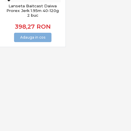
decisive, indiferent de specie sau condiții.
Lanseta Baitcast Daiwa
Prorex Jerk 1.95m 40-120g
2 buc
398,27
RON
Adauga in cos