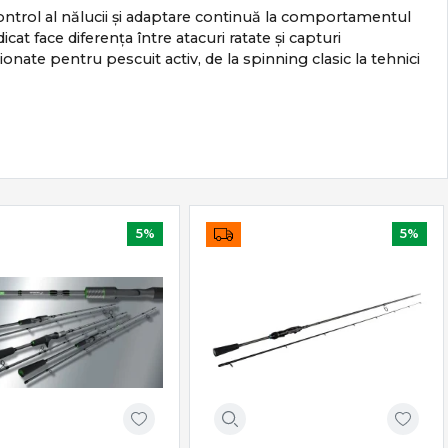
 control al nălucii și adaptare continuă la comportamentul
cat face diferența între atacuri ratate și capturi
te pentru pescuit activ, de la spinning clasic la tehnici
5%
5%
e ales corect.