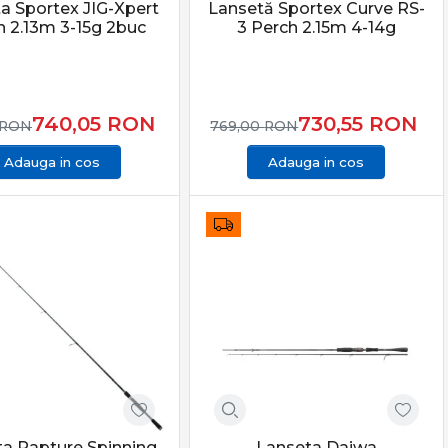
a Sportex JIG-Xpert
Lansetă Sportex Curve RS-
h 2.13m 3-15g 2buc
3 Perch 2.15m 4-14g
740,05
RON
730,55
RON
RON
769,00
RON
Adauga in cos
Adauga in cos
a Rapture Spinning
Lanseta Daiwa