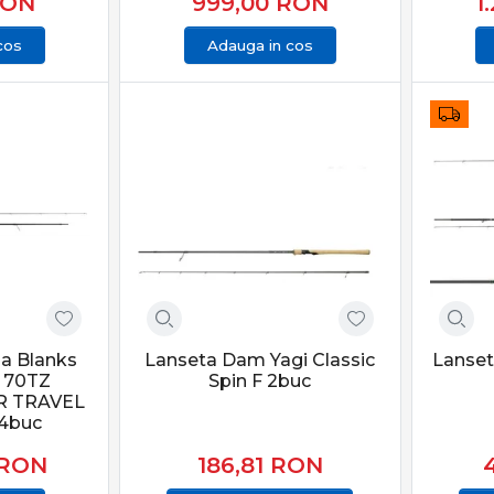
RON
999,00
RON
1
cos
Adauga in cos
a Blanks
Lanseta Dam Yagi Classic
Lanset
t 70TZ
Spin F 2buc
R TRAVEL
 4buc
RON
186,81
RON