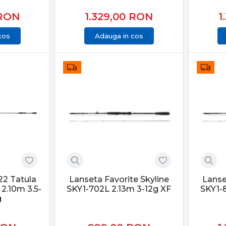
RON
1.329,00
RON
1
cos
Adauga in cos
22 Tatula
Lanseta Favorite Skyline
Lanse
2.10m 3.5-
SKY1-702L 2.13m 3-12g XF
SKY1-
g