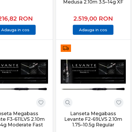
Medusa 2.10m 3.5–14g XF
216,82
RON
2.519,00
RON
Adauga in cos
Adauga in cos
nseta Megabass
Lanseta Megabass
te F3-611LVS 2.10m
Levante F2-69LVS 2.10m
–14g Moderate Fast
1.75–10.5g Regular