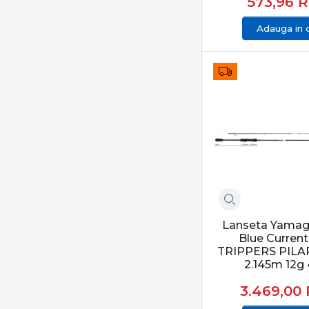
573,96
Adauga in 
Lanseta Yamag
Blue Curren
TRIPPERS PILA
2.145m 12g
3.469,00