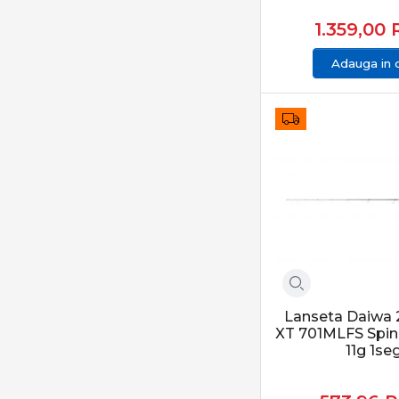
1.359,00
Adauga in 
Lanseta Daiwa 
XT 701MLFS Spin 
11g 1se