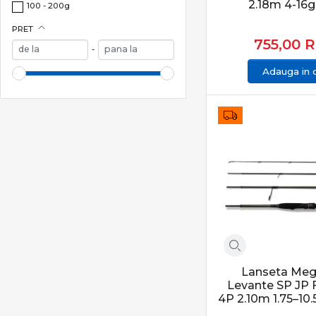
2.18m 4-16g
100 - 200g
PRET
755,00
R
-
Adauga in 
Lanseta Me
Levante SP JP 
4P 2.10m 1.75–10