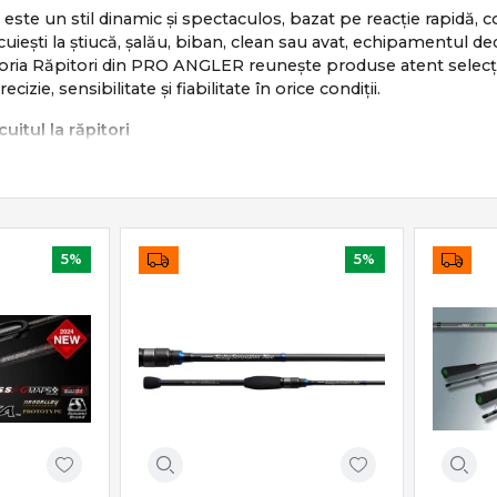
i este un stil dinamic și spectaculos, bazat pe reacție rapidă,
cuiești la știucă, șalău, biban, clean sau avat, echipamentul dedi
ia Răpitori din PRO ANGLER reunește produse atent selecționa
izie, sensibilitate și fiabilitate în orice condiții.
uitul la răpitori
i se bazează pe:
ectă a nălucii
nent în recuperare
a atac
5%
5%
ncime, curent și structură
nic, mobil și extrem de eficient atunci când echipamentul est
ale pentru pescuitul la răpitori
nclude o gamă completă de produse dedicate:
ing & casting
– sensibilitate și putere echilibrată
ing & baitcasting
– recuperare fluidă și control precis
le
– shaduri, voblere, linguri, jiguri