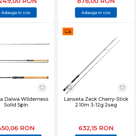
.249,00
RON
878,00
RON
Adauga in cos
Adauga in cos
a Daiwa Wilderness
Lanseta Zeck Cherry-Stick
Solid Spin
2.10m 3-12g 2seg
450,06
RON
632,15
RON