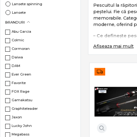
Lansete spinning
Pescuitul la răpitor
peștelui. Fie că pes
Lansete
memorabile. Categor
BRANDURI
moderne, oferind prec
Abu Garcia
– Ce definește pesc
Colmic
Afiseaza mai mult
Pescuitul la răpitor
Cormoran
Daiwa
prezentarea cor
control perma
DAM
reacție rapidă l
Ever Green
adaptare la adâ
Favorite
Este un pescuit teh
FOX Rage
Subcategorii esenți
Gamakatsu
Graphiteleader
Categoria
Răpitori
i
Jaxon
Lansete spinn
Lucky John
Mulinete spinn
Megabass
Năluci artificia