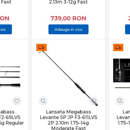
 Fast
2.13m 3-12g Fast
ON
739,00
RON
cos
Adauga in cos
gabass
Lanseta Megabass
La
F2-69LVS
Levante SP JP F3-611LVS
Levan
.5g Regular
2P 2.10m 1.75–14g
1.75
Moderate Fast