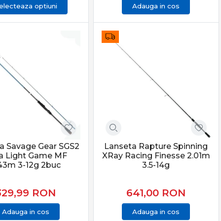
electeaza optiuni
Adauga in cos
a Savage Gear SGS2
Lanseta Rapture Spinning
ra Light Game MF
XRay Racing Finesse 2.01m
43m 3-12g 2buc
3.5-14g
329,99
RON
641,00
RON
Adauga in cos
Adauga in cos