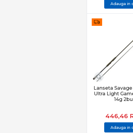
Adauga in 
Lanseta Savage
Ultra Light Gam
14g 2bu
446,46
Adauga in 