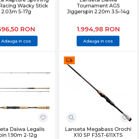
Racing Wacky Stick
Tournament AGS
apă.
2.03m 5-17g
Jiggerspin 2.20m 3.5–14g
696,50
RON
1.994,98
RON
performanță reală, control și echipamente testate.
 toate tehnicile moderne de spinning.
Adauga in cos
Adauga in cos
 potrivite îți oferă control total asupra nălucii și șanse
eta Daiwa Legalis
Lanseta Megabass Orochi
pin 1.90m 2-12g
X10 SP F3ST-611XTS