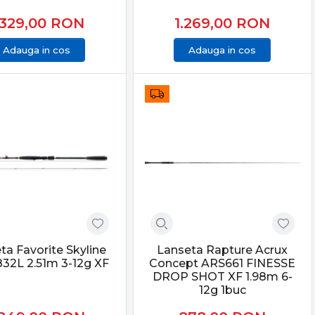
.329,00
RON
1.269,00
RON
Adauga in cos
Adauga in cos
ta Favorite Skyline
Lanseta Rapture Acrux
832L 2.51m 3-12g XF
Concept ARS661 FINESSE
DROP SHOT XF 1.98m 6-
12g 1buc