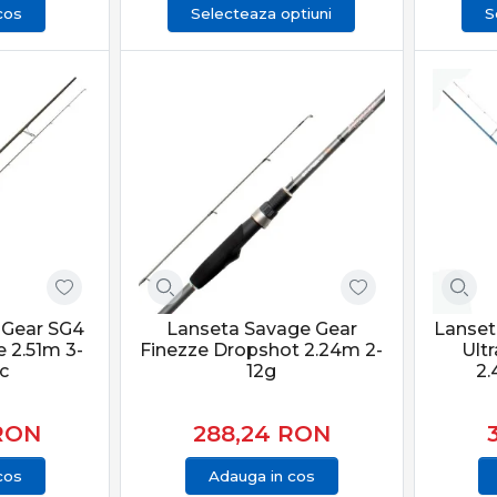
cos
Selecteaza optiuni
S
 Gear SG4
Lanseta Savage Gear
Lanset
e 2.51m 3-
Finezze Dropshot 2.24m 2-
Ult
c
12g
2.
RON
288,24
RON
cos
Adauga in cos