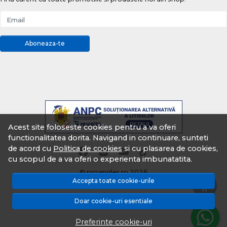
Email
Aboneaza-te
Acest site foloseste cookies pentru a va oferi
functionalitatea dorita. Navigand in continuare, sunteti
de acord cu
Politica de cookies
si cu plasarea de cookies,
cu scopul de a va oferi o experienta imbunatatita.
© proangler.ro 2026
Accepta toate cookie-urile
Magazin online creat cu MerchantPro
Doar cookie-uri esentiale
Preferinte cookie-uri