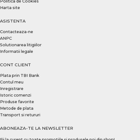
Politica de Cookies
Harta site
ASISTENTA
Contacteaza-ne
ANPC
Solutionarea litigiilor
Informatii legale
CONT CLIENT
Plata prin TBI Bank
Contul meu
Inregistrare
Istoric comenzi
Produse favorite
Metode de plata
Transport si retururi
ABONEAZA-TE LA NEWSLETTER
Fii la curent cu toate promotiile si produsele noi din shop!