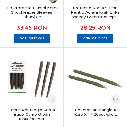
Tub Protectie Plumbi Korda
Protectie Korda Silicon
Shockleader Sleeves
Pentru Agrafa Kwik Links
10buc/plic
Weedy Green 10buc/plic
33,45
RON
28,25
RON
Adauga in cos
Adauga in cos
Conuri Antitangle Korda
Conectori antitangle K-
Basix Camo Green
Karp XTR 20buc/plic L
10buc/pachet