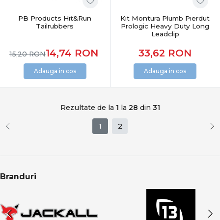
PB Products Hit&Run
Kit Montura Plumb Pierdut
Tailrubbers
Prologic Heavy Duty Long
Leadclip
14,74
RON
33,62
RON
15,20
RON
Adauga in cos
Adauga in cos
Rezultate de la
1
la
28
din
31
1
2
Branduri