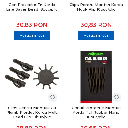
pentru pescarii care caută performanță reală, fiabilitate
Con Protectie Fir Korda
Clips Pentru Monturi Korda
Line Saver Bead, 8buc/plic
Hook Klip 10buc/plic
și echipamente testate. Produsele sunt atent
selecționate pentru pescuit recreativ, sesiuni lungi sau
competiții, acoperind toate nevoile pescarului modern
30,83
RON
30,83
RON
de crap.
Adauga in cos
Adauga in cos
CONCLUZIE
Pescuitul la crap înseamnă echilibru între putere,
control și precizie. Alegerea echipamentelor potrivite îți
oferă încredere, eficiență și șanse reale la capturi
memorabile, indiferent de locul sau condițiile de pescuit.
Clips Pentru Montura Cu
Conuri Protectie Monturi
Plumb Pierdut Korda Multi
Korda Tail Rubber Nano
Lead Clip 10buc/plic
10buc/plic
29,80
RON
20,66
RON