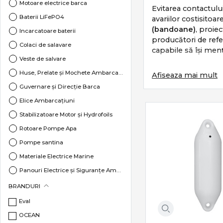
Motoare electrice barca
Evitarea contactului
Baterii LiFePO4
avariilor costisito
(bandoane)
, proie
Incarcatoare baterii
producători de refe
Colaci de salavare
capabile să își menț
Veste de salvare
SPECIFICAȚII TEHN
Huse, Prelate și Mochete Ambarcațiuni
Afiseaza mai mult
Fiecare balon de pr
Guvernare și Direcție Barca
curată și atribute cl
Elice Ambarcațiuni
Stabilizatoare Motor și Hydrofoils
▬ Materiale Heavy-D
Rotoare Pompe Apa
▬ Rezistență UV și 
Pompe santina
prelungite la soare 
Materiale Electrice Marine
▬ Supape de Înaltă 
Panouri Electrice și Siguranțe Ambarcațiuni
pierderile accidenta
Protecții Chilă, Profile PVC și Brâuri de Acostare
BRANDURI
▬ Ochiuri de Prinde
Echipamente Peridoc
Eval
frânghia de legătur
Ancore & ancore deriva
OCEAN
▬ Forme și Profiluri