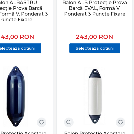
alon ALBASTRU
Balon ALB Protecție Prova
ecție Prova Barcă
Barcă EVAL, Formă V,
Formă V, Ponderat 3
Ponderat 3 Puncte Fixare
Puncte Fixare
ai simplă și eficientă asigurare împotriva avariilor de
ea ambarcațiunii garantează o staționare stabilă și lipsită
243,00
RON
243,00
RON
electeaza optiuni
Selecteaza optiuni
 fibră de sticlă, predispus la zgârieturi în lipsa
ea impactului lateral al bărcii.
enți la temperaturi extreme și mediu salin.
ord (partea laterală) al ambarcațiunii, amplasate strategic
 Protecție Acostare
Balon Protecție Acostare