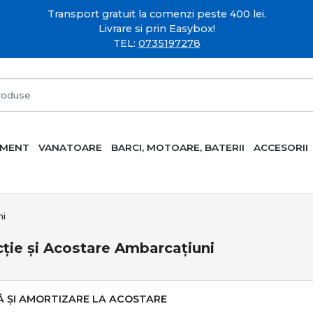
Transport gratuit la comenzi peste 400 lei.
Livrare si prin Easybox!
TEL:
0735197278
AMENT
VANATOARE
BARCI, MOTOARE, BATERII
ACCESORII
ni
ție și Acostare Ambarcațiuni
Ă ȘI AMORTIZARE LA ACOSTARE