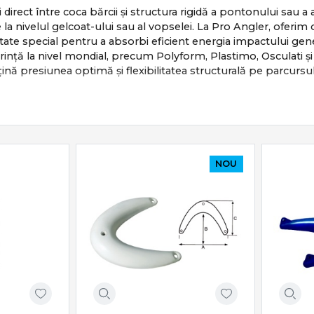
 direct între coca bărcii și structura rigidă a pontonului sau 
are la nivelul gelcoat-ului sau al vopselei. La Pro Angler, ofe
ctate special pentru a absorbi eficient energia impactului gen
rință la nivel mondial, precum Polyform, Plastimo, Osculati ș
ină presiunea optimă și flexibilitatea structurală pe parcursu
ICE ȘI CONSTRUCȚIE
otecție din selecția noastră este fabricat conform unor stan
are:
uty: Construcție din PVC flexibil sau cauciuc rezistent la hi
NOU
Chimică: Formule speciale de material care previn decolorarea
și apă sărată.
Siguranță: Valve metalice sau din plastic compozit rezistent, 
le de aer.
re Ranforsate: Capete masive turnate dintr-o singură bucată p
ă.
 Diverse: Modele cilindrice clasice, sferice sau plate, adaptate 