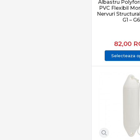
Albastru Polyfor
PVC Flexibil Mo
Nervuri Structur
G1 – G6
82,00
R
Selecteaza op