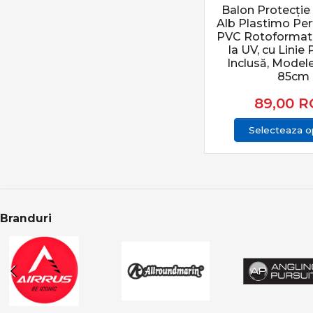
Balon Protecție
Alb Plastimo Pe
PVC Rotoformat 
la UV, cu Linie 
Inclusă, Model
85cm
89,00
R
Selecteaza op
Branduri