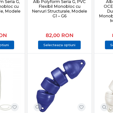
m Seria G,
Alb Polyform Seria G, PVC
Alb
nobloc cu
Flexibil Monobloc cu
OCE
ale, Modele
Nervuri Structurale, Modele
Dut
G1 – G6
Monobl
M
ON
82,00
RON
tiuni
Selecteaza optiuni
S