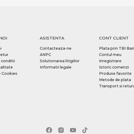
NOI
ASISTENTA
CONT CLIENT
i
Contacteaza-ne
Plata prin TBI Ba
retur
ANPC
Contul meu
 conditii
Solutionarea litigiilor
Inregistrare
alitate
Informatii legale
Istoric comenzi
e Cookies
Produse favorite
Metode de plata
Transport si retur