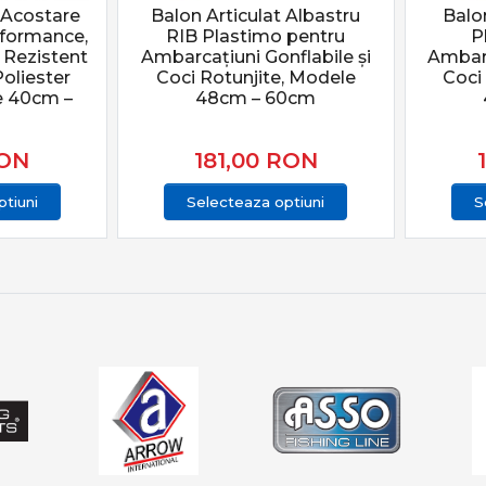
 Acostare
Balon Articulat Albastru
Balo
rformance,
RIB Plastimo pentru
P
Rezistent
Ambarcațiuni Gonflabile și
Ambarc
Poliester
Coci Rotunjite, Modele
Coci
e 40cm –
48cm – 60cm
ON
181,00
RON
tiuni
Selecteaza optiuni
S