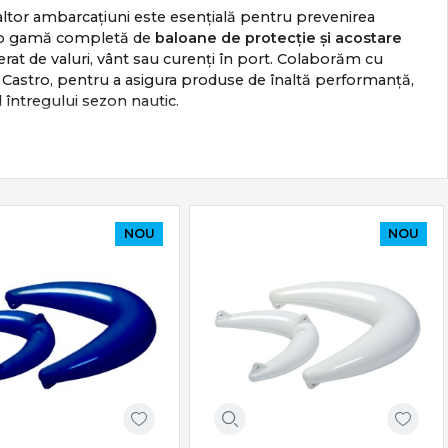
a altor ambarcațiuni este esențială pentru prevenirea
rim o gamă completă de
baloane de protecție și acostare
erat de valuri, vânt sau curenți în port. Colaborăm cu
i Castro, pentru a asigura produse de înaltă performanță,
l întregului sezon nautic.
darde riguroase de rezistență marină pentru o indexare
drocarburi, presiune mecanică mare și abraziune repetată.
NOU
NOU
, crăparea sau lipirea suprafeței în urma expunerii
proiectate pentru a permite umflarea facilă și a preveni
entru a rezista la tracțiuni extreme fără a se rupe de pe
pentru geometrii diferite de cocă și înălțimi variate de cheu.