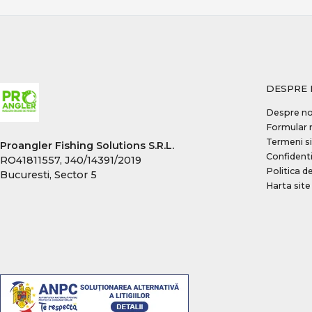
DESPRE 
Despre no
Formular 
Termeni si
Proangler Fishing Solutions S.R.L.
Confidenti
RO41811557, J40/14391/2019
Politica d
Bucuresti, Sector 5
Harta site