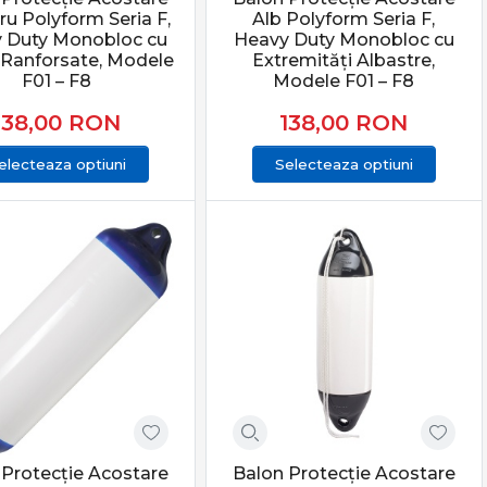
ru Polyform Seria F,
Alb Polyform Seria F,
 Duty Monobloc cu
Heavy Duty Monobloc cu
ătorii oferă tabele stricte de corespondență; de exemplu,
 Ranforsate, Modele
Extremități Albastre,
i liber deasupra apei.
F01 – F8
Modele F01 – F8
138,00
RON
138,00
RON
pentru a îndepărta algele, sarea și depunerile de mizerie
electeaza optiuni
Selecteaza optiuni
 Protecție Acostare
Balon Protecție Acostare