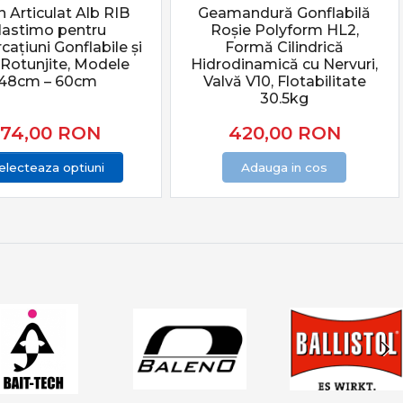
n Articulat Alb RIB
Geamandură Gonflabilă
lastimo pentru
Roșie Polyform HL2,
ațiuni Gonflabile și
Formă Cilindrică
 Rotunjite, Modele
Hidrodinamică cu Nervuri,
48cm – 60cm
Valvă V10, Flotabilitate
30.5kg
174,00
RON
420,00
RON
electeaza optiuni
Adauga in cos