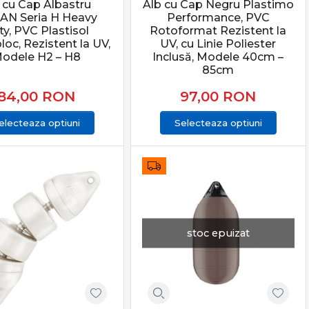
 cu Cap Albastru
Alb cu Cap Negru Plastimo
AN Seria H Heavy
Performance, PVC
y, PVC Plastisol
Rotoformat Rezistent la
oc, Rezistent la UV,
UV, cu Linie Poliester
odele H2 – H8
Inclusă, Modele 40cm –
85cm
84,00
RON
97,00
RON
electeaza optiuni
Selecteaza optiuni
stoc epuizat