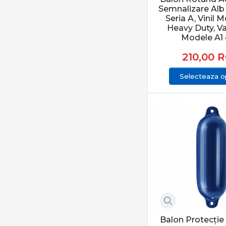
Cum aleg dimensiun
Semnalizare Alb
Seria A, Vinil 
Dimensiunea se aleg
Heavy Duty, Va
un balon cilindric 
Modele A1 
Cum se întrețin co
210,00
R
Se recomandă curăța
Selecteaza op
care pot deveni abra
Balon Protecție