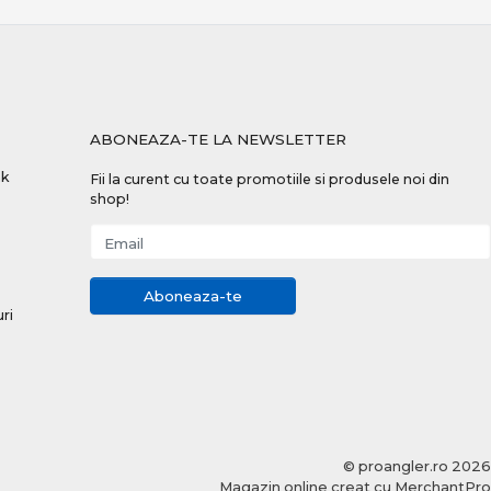
ABONEAZA-TE LA NEWSLETTER
nk
Fii la curent cu toate promotiile si produsele noi din
shop!
Email
Aboneaza-te
uri
© proangler.ro 2026
Magazin online creat cu MerchantPro