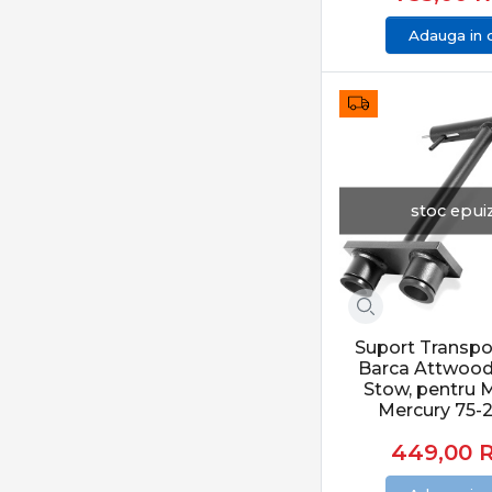
Adauga in 
stoc epui
Suport Transpo
Barca Attwood
Stow, pentru 
Mercury 75-
449,00