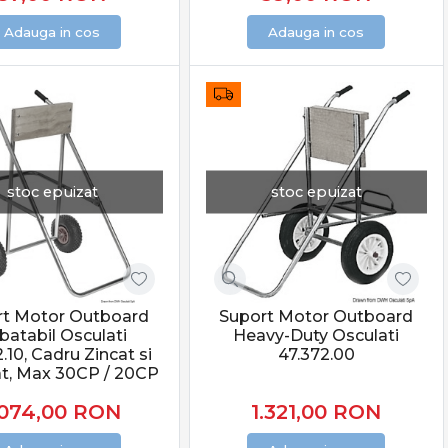
Adauga in cos
Adauga in cos
stoc epuizat
stoc epuizat
rt Motor Outboard
Suport Motor Outboard
batabil Osculati
Heavy-Duty Osculati
.10, Cadru Zincat si
47.372.00
t, Max 30CP / 20CP
.074,00
RON
1.321,00
RON