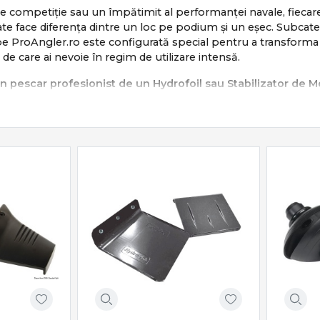
e competiție sau un împătimit al performanței navale, fieca
te face diferența dintre un loc pe podium și un eșec. Subcat
e ProAngler.ro este configurată special pentru a transforma ra
 de care ai nevoie în regim de utilizare intensă.
n pescar profesionist de un Hydrofoil sau Stabilizator de M
tem de stabilizare de înaltă performanță direct pe placa antica
ate, esențiale pentru pescuitul sportiv și deplasările rapide că
anee (Hole Shot ultra-rapid):
Reduce drastic timpul necesar ridi
l la structurile cu pește.
namică excelentă:
Înlocuiește comportamentul de „porpoising” (b
, chiar și pe ape agitate sau în viraje strânse.
anțială de combustibil:
Prin optimizarea unghiului de atac și
ică, extinzându-ți autonomia de navigare.
omenului de cavitație:
Protejează elicea împotriva golurilor 
ritice.
de Sisteme de Stabilizare Marine
ectăm exclusiv echipamente marine durabile, fabricate din ma