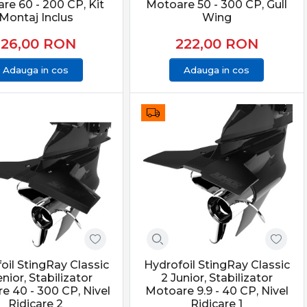
re 60 - 200 CP, Kit
Motoare 50 - 300 CP, Gull
Montaj Inclus
Wing
126,00
RON
222,00
RON
Adauga in cos
Adauga in cos
oil StingRay Classic
Hydrofoil StingRay Classic
nior, Stabilizator
2 Junior, Stabilizator
e 40 - 300 CP, Nivel
Motoare 9.9 - 40 CP, Nivel
Ridicare 2
Ridicare 1