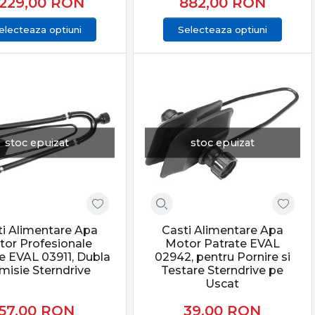
.229,00
RON
882,00
RON
electeaza optiuni
Selecteaza optiuni
stoc epuizat
stoc epuizat
ti Alimentare Apa
Casti Alimentare Apa
or Profesionale
Motor Patrate EVAL
e EVAL 03911, Dubla
02942, pentru Pornire si
misie Sterndrive
Testare Sterndrive pe
Uscat
57,00
RON
39,00
RON