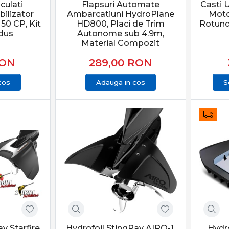
t la coroziune și impact.
culati
Flapsuri Automate
Casti U
bilizator
Ambarcatiuni HydroPlane
Moto
ii un motor de putere mică-medie (până în 50CP) pentru bărci 
50 CP, Kit
HD800, Placi de Trim
Rotund
n bass boat rapid, în această categorie găsești kitul de stab
clus
Autonome sub 4.9m,
steme inovatoare fără găurire, accesoriile noastre asigură o in
Material Compozit
rului tău.
ON
289,00
RON
 la standarde de competiție și domină apele cu soluțiile di
cos
Adauga in cos
S
y Starfire,
Hydrofoil StingRay AIRO-1,
Hydro