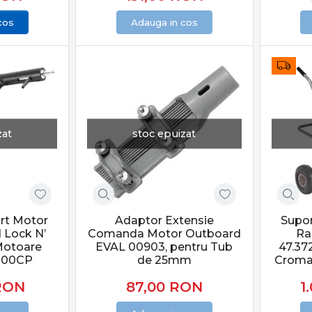
cos
Adauga in cos
zat
stoc epuizat
rt Motor
Adaptor Extensie
Supo
 Lock N’
Comanda Motor Outboard
Ra
Motoare
EVAL 00903, pentru Tub
47.372
200CP
de 25mm
Croma
RON
87,00
RON
1