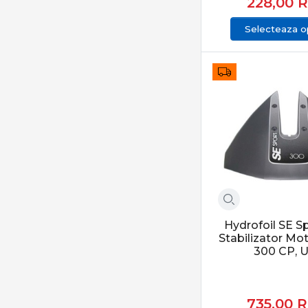
228,00
Selecteaza op
Hydrofoil SE S
Stabilizator Mo
300 CP, 
735,00