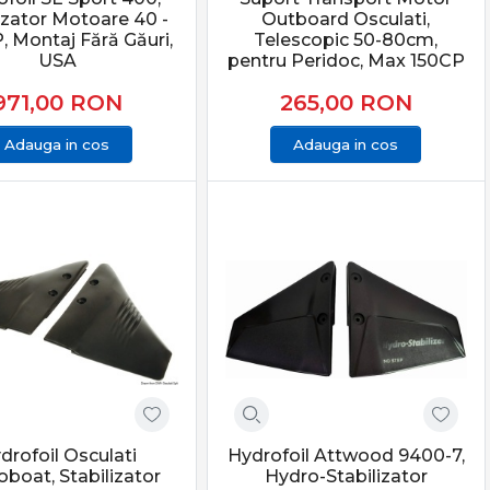
izator Motoare 40 -
Outboard Osculati,
, Montaj Fără Găuri,
Telescopic 50-80cm,
USA
pentru Peridoc, Max 150CP
971,00
RON
265,00
RON
Adauga in cos
Adauga in cos
drofoil Osculati
Hydrofoil Attwood 9400-7,
boat, Stabilizator
Hydro-Stabilizator