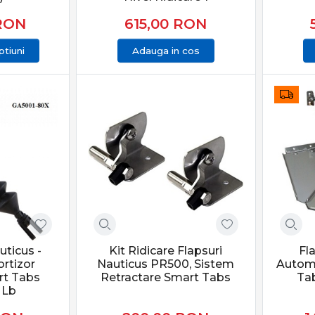
RON
615,00
RON
tiuni
Adauga in cos
uticus -
Kit Ridicare Flapsuri
Fl
rtizor
Nauticus PR500, Sistem
Autom
rt Tabs
Retractare Smart Tabs
Tab
 Lb