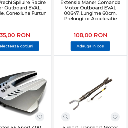
rechi Spiluire Racire
Extensie Maner Comanda
r Outboard EVAL,
Motor Outboard EVAL
utilitare de pescuit sau o uzină de forță (60CP - 200CP -
e, Conexiune Furtun
00647, Lungime 60cm,
ilizare compatibil. De la modele cu montaj clasic (cu
Prelungitor Acceleratie
stalare rigidă, sigură și o compatibilitate perfectă cu placa
35,00
RON
108,00
RON
n gama ProAngler!
electeaza optiuni
Adauga in cos
foil SE Sport 400,
Suport Transport Motor