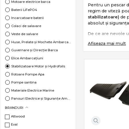
Motoare electrice barca
Pentru un pescar d
Baterii LiFePO4
regim de viteză poa
stabilizatoare)
de p
Incarcatoare baterii
absolut și siguranța
Colaci de salavare
De ce are nevoie u
Veste de salvare
Huse, Prelate și Mochete Ambarcațiuni
Afiseaza mai mult
Instalarea unui sis
aduce avantaje imedi
Guvernare și Direcție Barca
Elice Ambarcațiuni
Glisare instant
Stabilizatoare Motor și Hydrofoils
să ajungi primu
Stabilitate di
Rotoare Pompe Apa
drum impecabilă
Pompe santina
Economie subst
Materiale Electrice Marine
o turație mai m
Reducerea fen
Panouri Electrice și Siguranțe Ambarcațiuni
în momentele c
Protecții Chilă, Profile PVC și Brâuri de Acostare
BRANDURI
Gamă Profesională 
Echipamente Peridoc
Attwood
Ancore & ancore deriva
Pe ProAngler.ro sel
Eval