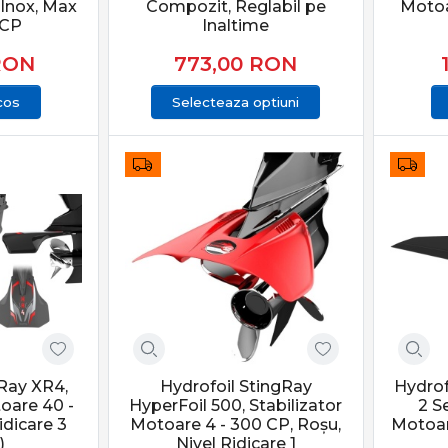
 Inox, Max
Compozit, Reglabil pe
Motoa
5CP
Inaltime
RON
773,00
RON
cos
Selecteaza optiuni
gRay XR4,
Hydrofoil StingRay
Hydrof
toare 40 -
HyperFoil 500, Stabilizator
2 Se
idicare 3
Motoare 4 - 300 CP, Roșu,
Motoar
)
Nivel Ridicare 1