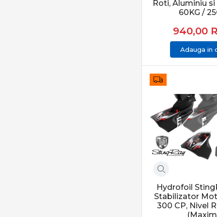
Roti, Aluminiu si
60KG / 2
940,00
Adauga in 
Hydrofoil Stin
Stabilizator Mo
300 CP, Nivel R
(Maxim