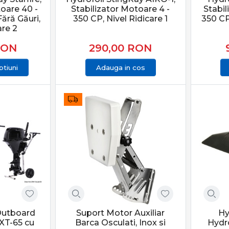
toare 40 -
Stabilizator Motoare 4 -
Stabil
ără Găuri,
350 CP, Nivel Ridicare 1
350 CP
are 2
RON
290,00
RON
tiuni
Adauga in cos
Outboard
Suport Motor Auxiliar
Hy
 XT-65 cu
Barca Osculati, Inox si
Hydro