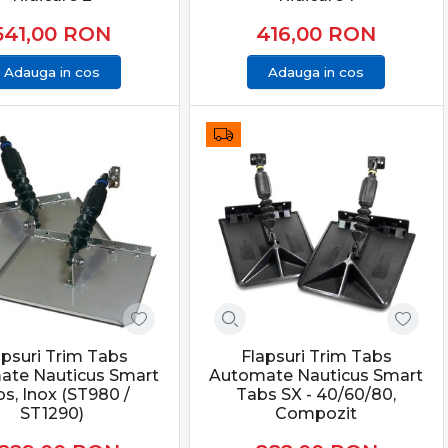
541,00
RON
416,00
RON
Adauga in cos
Adauga in cos
apsuri Trim Tabs
Flapsuri Trim Tabs
ate Nauticus Smart
Automate Nauticus Smart
s, Inox (ST980 /
Tabs SX - 40/60/80,
ST1290)
Compozit