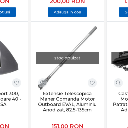
RON
200,00
RON
1
tiuni
Adauga in cos
S
stoc epuizat
port 300,
Extensie Telescopica
Cas
toare 40 -
Maner Comanda Motor
Mot
USA
Outboard EVAL, Aluminiu
Patrat
Anodizat, 82.5-135cm
Ad
RON
151,00
RON