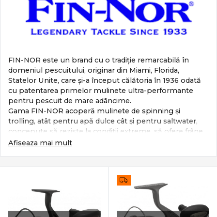
FIN-NOR este un brand cu o tradiţie remarcabilă în
domeniul pescuitului, originar din Miami, Florida,
Statelor Unite, care şi-a început călătoria în 1936 odată
cu patentarea primelor mulinete ultra-performante
pentru pescuit de mare adâncime.
Gama FIN-NOR acoperă mulinete de spinning şi
trolling, atât pentru apă dulce cât şi pentru saltwater,
concepute să reziste la condiţii extreme, să ofere frâne
fine, acţiune stabilă şi durabilitate – ideale pentru
Afiseaza mai mult
pescarii care urmăresc rezultatele serioase.
La PRO ANGLER am ales FIN-NOR deoarece brandul
reflectă valorile noastre: echipament performant,
funcţional
, realizat din materiale avansate – pentru
pescarii care nu acceptă compromisuri. De exemplu,
modelul
FIN‑NOR Lethal Spinn Reel
oferă o soluţie
modernă de spinning, iar
FIN‑NOR Offshore 6500 Spin