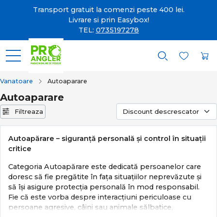
Transport gratuit la comenzi peste 400 lei.
Livrare si prin Easybox!
TEL:
0735197278
Vanatoare
Autoaparare
Autoaparare
Filtreaza
Autoapărare – siguranță personală și control în situații
critice
Categoria Autoapărare este dedicată persoanelor care
doresc să fie pregătite în fața situațiilor neprevăzute și
să își asigure protecția personală în mod responsabil.
Fie că este vorba despre interacțiuni periculoase cu
persoane agresive, câini sau animale sălbatice,