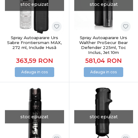
stoc epuizat
stoc epuizat
Spray Autoaparare Urs
Spray Autoaparare Urs
Sabre Frontiersman MAX,
Walther ProSecur Bear
272 ml, Include Husă
Defender 225ml, Toc
Inclus, Jet 10m
363,59
RON
581,04
RON
Adauga in cos
Adauga in cos
stoc epuizat
stoc epuizat