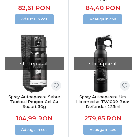
82,61
RON
84,40
RON
Adauga in cos
Adauga in cos
stoc epuizat
stoc epuizat
Spray Autoaparare Sabre
Spray Autoaparare Urs
Tactical Pepper Gel Cu
Hoernecke TW1000 Bear
Suport 50g
Defender 225ml
104,99
RON
279,85
RON
Adauga in cos
Adauga in cos