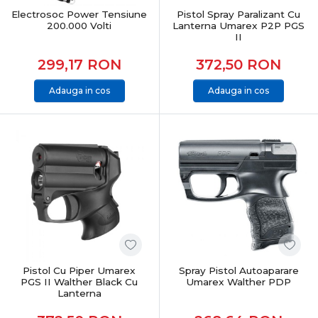
context.
Electrosoc Power Tensiune
Pistol Spray Paralizant Cu
200.000 Volti
Lanterna Umarex P2P PGS
II
299,17
RON
372,50
RON
Adauga in cos
Adauga in cos
Pistol Cu Piper Umarex
Spray Pistol Autoaparare
PGS II Walther Black Cu
Umarex Walther PDP
Lanterna