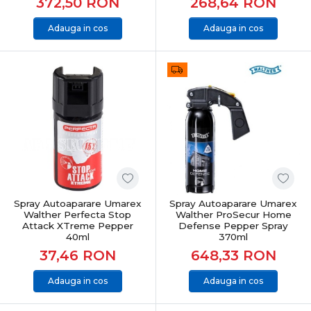
372,50
RON
268,64
RON
Adauga in cos
Adauga in cos
Spray Autoaparare Umarex
Spray Autoaparare Umarex
Walther Perfecta Stop
Walther ProSecur Home
Attack XTreme Pepper
Defense Pepper Spray
40ml
370ml
37,46
RON
648,33
RON
Adauga in cos
Adauga in cos