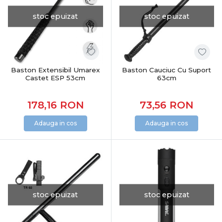
stoc epuizat
stoc epuizat
Baston Extensibil Umarex
Baston Cauciuc Cu Suport
Castet ESP 53cm
63cm
178,16
RON
73,56
RON
Adauga in cos
Adauga in cos
stoc epuizat
stoc epuizat