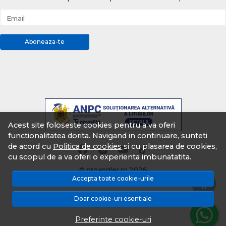
Email
Aboneaza-te
Acest site foloseste cookies pentru a va oferi
functionalitatea dorita. Navigand in continuare, sunteti
de acord cu
Politica de cookies
si cu plasarea de cookies,
cu scopul de a va oferi o experienta imbunatatita.
© proangler.ro 2026
Accepta toate cookie-urile
Magazin online creat cu MerchantPro
Doar cookie-uri esentiale
Preferinte cookie-uri