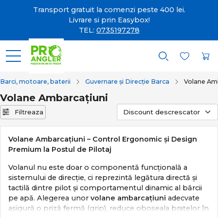
Transport gratuit la comenzi peste 400 lei.
Livrare si prin Easybox!
TEL:
0735197278
Barci, motoare, baterii
Guvernare și Direcție Barca
Volane Amb
Volane Ambarcațiuni
Filtreaza
Volane Ambarcațiuni – Control Ergonomic și Design
Premium la Postul de Pilotaj
Volanul nu este doar o componentă funcțională a
sistemului de direcție, ci reprezintă legătura directă și
tactilă dintre pilot și comportamentul dinamic al bărcii
pe apă. Alegerea unor
volane ambarcațiuni
adecvate
asigură o priză fermă (grip), reduce oboseala brațelor în