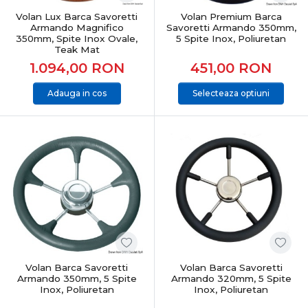
rezistență este sudată și testată la torsiune
Volan Lux Barca Savoretti
Volan Premium Barca
extremă, eliminând riscul de cedare structurală în
Armando Magnifico
Savoretti Armando 350mm,
350mm, Spite Inox Ovale,
5 Spite Inox, Poliuretan
timpul virajelor strânse.
Teak Mat
Confort tactil superior:
Materialele folosite nu
1.094,00
RON
451,00
RON
absorb apa și nu rețin căldura solară la fel de mult
ca plasticul ieftin, oferind confort termic palmelor
Adauga in cos
Selecteaza optiuni
chiar și în zilele caniculare de vară.
Upgrade estetic instantaneu:
Schimbarea unui
volan vechi sau măcinat de soare transformă radical
aspectul estetic general al întregii console de
comandă.
Alege un control ferm și un design adaptat stilului tău
de navigație. Comandă online
volane ambarcațiuni de
pe ProAngler.ro
, asortează-ți postul de pilotaj cu restul
dotărilor nautice și bucură-te de precizie, siguranță și
livrare rapidă direct din stoc!
Volan Barca Savoretti
Volan Barca Savoretti
Armando 350mm, 5 Spite
Armando 320mm, 5 Spite
Inox, Poliuretan
Inox, Poliuretan