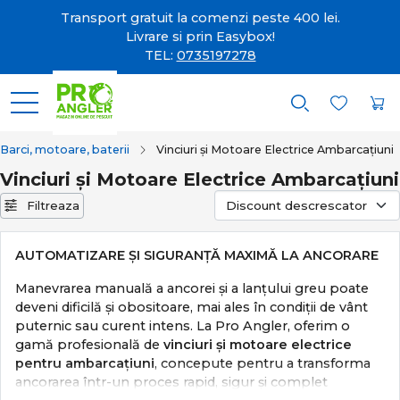
Transport gratuit la comenzi peste 400 lei.
Livrare si prin Easybox!
TEL:
0735197278
Barci, motoare, baterii
Vinciuri și Motoare Electrice Ambarcațiuni
Vinciuri și Motoare Electrice Ambarcațiuni
Filtreaza
AUTOMATIZARE ȘI SIGURANȚĂ MAXIMĂ LA ANCORARE
Manevrarea manuală a ancorei și a lanțului greu poate
deveni dificilă și obositoare, mai ales în condiții de vânt
puternic sau curent intens. La Pro Angler, oferim o
gamă profesională de
vinciuri și motoare electrice
pentru ambarcațiuni
, concepute pentru a transforma
ancorarea într-un proces rapid, sigur și complet