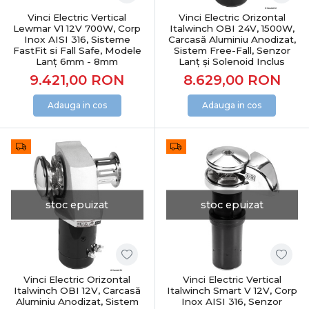
Vinci Electric Vertical
Vinci Electric Orizontal
Lewmar V1 12V 700W, Corp
Italwinch OBI 24V, 1500W,
Inox AISI 316, Sisteme
Carcasă Aluminiu Anodizat,
FastFit si Fall Safe, Modele
Sistem Free-Fall, Senzor
Lanț 6mm - 8mm
Lanț și Solenoid Inclus
9.421,00
RON
8.629,00
RON
Adauga in cos
Adauga in cos
stoc epuizat
stoc epuizat
Vinci Electric Orizontal
Vinci Electric Vertical
Italwinch OBI 12V, Carcasă
Italwinch Smart V 12V, Corp
Aluminiu Anodizat, Sistem
Inox AISI 316, Senzor