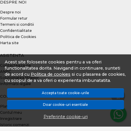
DESPRE NOI
Despre noi
Formular retur
Termeni si conditii
Confidentialitate
Politica de Cookies
Harta site
ASISTENTA
Acest site foloseste cookies pentru a va oferi
Contacteaza-ne
functionalitatea dorita. Navigand in continuare, sunteti
ANPC
de acord cu
Politica de cookies
si cu plasarea de cookies,
Solutionarea litigiilor
cu scopul de a va oferi o experienta imbunatatita.
Informatii legale
Accepta toate cookie-urile
CONT CLIENT
Doar cookie-uri esentiale
Plata prin TBI Bank
Contul meu
Preferinte cookie-uri
Inregistrare
Istoric comenzi
Produse favorite