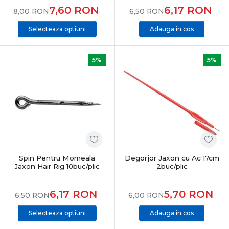
7,60
RON
6,17
RON
8,00
RON
6,50
RON
Selecteaza optiuni
Adauga in cos
5%
5%
Spin Pentru Momeala
Degorjor Jaxon cu Ac 17cm
Jaxon Hair Rig 10buc/plic
2buc/plic
6,17
RON
5,70
RON
6,50
RON
6,00
RON
Selecteaza optiuni
Adauga in cos