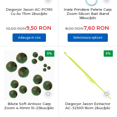
Degorjor Jaxon AC-PC190
Inele Prindere Pelete Carp
Cu Ac 17cm 2buc/plic
Zoom Silicon Bait Band
18buc/plic
9,50
RON
7,60
RON
10,00
RON
8,00
RON
Adauga in cos
Selecteaza optiuni
5%
5%
Bilute Soft Antisoc Carp
Degorjor Jaxon Extractor
Zoom 4-10mm 10-25buc/plic
AC-321001 16cm 2buc/plic