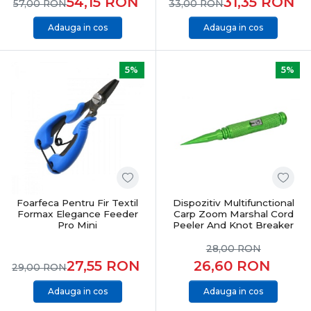
54,15
RON
31,35
RON
57,00
RON
33,00
RON
Adauga in cos
Adauga in cos
5%
5%
Foarfeca Pentru Fir Textil
Dispozitiv Multifunctional
Formax Elegance Feeder
Carp Zoom Marshal Cord
Pro Mini
Peeler And Knot Breaker
28,00
RON
27,55
RON
26,60
RON
29,00
RON
Adauga in cos
Adauga in cos