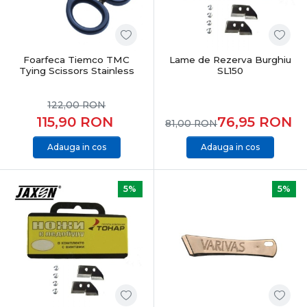
Foarfeca Tiemco TMC
Lame de Rezerva Burghiu
Tying Scissors Stainless
SL150
122,00
RON
115,90
RON
76,95
RON
81,00
RON
Adauga in cos
Adauga in cos
5%
5%