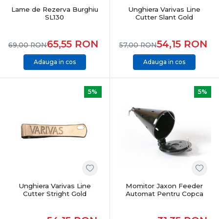
Lame de Rezerva Burghiu
Unghiera Varivas Line
SL130
Cutter Slant Gold
65,55
RON
54,15
RON
69,00
RON
57,00
RON
Adauga in cos
Adauga in cos
5%
5%
Unghiera Varivas Line
Momitor Jaxon Feeder
Cutter Stright Gold
Automat Pentru Copca