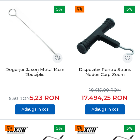
5%
5%
Degorjor Jaxon Metal 14cm
Dispozitiv Pentru Strans
2buc/plic
Noduri Carp Zoom
18.415,00
RON
5,23
RON
17.494,25
RON
5,50
RON
Adauga in cos
Adauga in cos
5%
5%