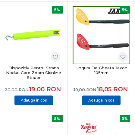
5%
5%
Dispozitiv Pentru Strans
Lingura De Gheata Jaxon
Noduri Carp Zoom Skinline
105mm
Striper
19,00
RON
18,05
RON
20,00
RON
19,00
RON
Adauga in cos
Adauga in cos
5%
5%