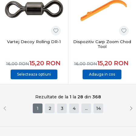
Vartej Decoy Rolling DR-1
Dispozitiv Carp Zoom Chod
Tool
15,20
RON
15,20
RON
16,00
RON
16,00
RON
Selecteaza optiuni
Adauga in cos
Rezultate de la
1
la
28
din
368
1
2
3
4
...
14