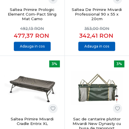
Saltea Primire Prologic
Saltea De Primire Mivardi
Element Com-Pact Sling
Professional 90 x 55 x
Mat Camo
20cm
492,13
RON
353,00
RON
477,37
RON
342,41
RON
Adauga in cos
Adauga in cos
3%
3%
Saltea Primire Mivardi
Sac de cantarire plutitor
Cradle Entrix XL
Mivardi New Dynasty cu
husa de transport