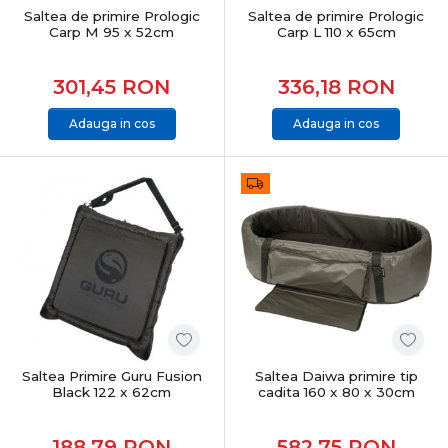
Saltea de primire Prologic
Saltea de primire Prologic
Carp M 95 x 52cm
Carp L 110 x 65cm
301,45
RON
336,18
RON
Adauga in cos
Adauga in cos
Saltea Primire Guru Fusion
Saltea Daiwa primire tip
Black 122 x 62cm
cadita 160 x 80 x 30cm
188,79
RON
582,75
RON