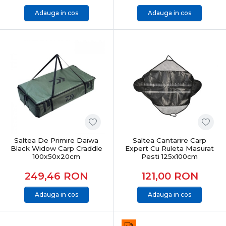
Adauga in cos
Adauga in cos
Saltea De Primire Daiwa
Saltea Cantarire Carp
Black Widow Carp Craddle
Expert Cu Ruleta Masurat
100x50x20cm
Pesti 125x100cm
249,46
RON
121,00
RON
Adauga in cos
Adauga in cos