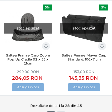
5%
5%
stoc epuizat
stoc epuizat
Saltea Primire Carp Zoom
Saltea Primire Maver Carp
Pop Up Cradle 92 x 55 x
Standard, 106x71cm
21cm
299,00
RON
153,00
RON
284,05
RON
145,35
RON
Adauga in cos
Adauga in cos
Rezultate de la
1
la
28
din
45