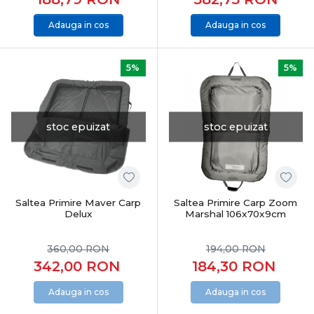
Adauga in cos
Adauga in cos
5%
5%
stoc epuizat
stoc epuizat
Saltea Primire Maver Carp
Saltea Primire Carp Zoom
Delux
Marshal 106x70x9cm
360,00
RON
194,00
RON
342,00
RON
184,30
RON
Adauga in cos
Adauga in cos