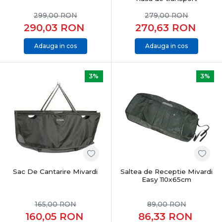
299,00
RON
279,00
RON
290,03
RON
270,63
RON
Adauga in cos
Adauga in cos
3%
3%
Sac De Cantarire Mivardi
Saltea de Receptie Mivardi
Easy 110x65cm
165,00
RON
89,00
RON
160,05
RON
86,33
RON