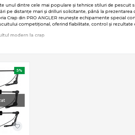
te unul dintre cele mai populare și tehnice stiluri de pescuit s
sări pe distanțe mari și drilluri solicitante, până la prezentar
egoria Crap din PRO ANGLER reunește echipamente special conc
scuitului competițional, oferind fiabilitate, control și rezultate
itul modern la crap
e bazează pe:
te și sigure
și repetabile
drill
5%
lui și pescuit responsabil
ombină răbdarea cu tehnica și echipamentul potrivit.
iale pentru pescuitul la crap
zat
ude o gamă completă de produse dedicate:
 putere, acțiune și distanță
– frâne precise și tamburi long cast
sorii crap
– eficiență și siguranță