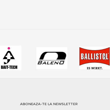
rmanță reală, fiabilitate și echipamente testate.
mpetiții, acoperind toate nevoile pescarului modern de
ABONEAZA-TE LA NEWSLETTER
ipamentelor potrivite îți oferă încredere, eficiență și