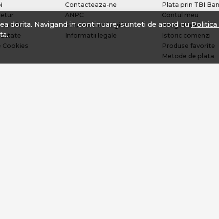
i
Contacteaza-ne
Plata prin TBI Ba
retur
ANPC
Contul meu
tea dorita. Navigand in continuare, sunteti de acord cu
Politic
 conditii
Solutionarea litigiilor
Inregistrare
ta.
alitate
Informatii legale
Istoric comenzi
e Cookies
Produse favorite
Metode de plata
Transport si retur