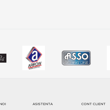
e în funcție de activitatea peștilor
 permit optimizarea fiecărui detaliu.
 și protecția capturii
 la crap:
lui este esențială
 face pe saltele dedicate
ctă asigură sustenabilitatea
 PRO ANGLER include produse care respectă aceste principii.
 oferta PRO ANGLER
PRO ANGLER este structurată pentru pescarii care caută perfo
t selecționate pentru pescuit recreativ, sesiuni lungi sau co
NOI
ASISTENTA
CONT CLIENT
seamnă echilibru între putere, control și precizie. Alegerea ech
ri memorabile, indiferent de locul sau condițiile de pescuit.