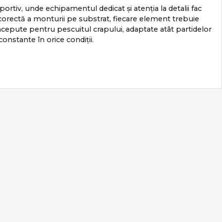
portiv, unde echipamentul dedicat și atenția la detalii fac
ea corectă a monturii pe substrat, fiecare element trebuie
epute pentru pescuitul crapului, adaptate atât partidelor
 constante în orice condiții.