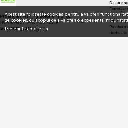
Despre no
Formular 
Acest site foloseste cookies pentru a va oferi functionalita
Termeni si
Proangler Fishing Solutions S.R.L.
de cookies, cu scopul de a va oferi o experienta imbunatati
Confidenti
RO41811557, J40/14391/2019
Politica d
Bucuresti, Sector 5
Preferinte cookie-uri
Harta site