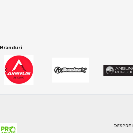
schimbări rapid
Accesoriile dedicate
Pescuit responsabil
În pescuitul modern
protecția pește
Branduri
manipularea se
eliberarea core
Categoria Crap din
Categoria Crap în
Categoria Crap din 
Produsele sunt aten
crap.
CONCLUZIE
DESPRE 
Pescuitul la crap în
șanse reale la captu