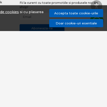
nk
Fii la curent cu toate promotiile si produsele noi din
shop!
a de cookies
si cu plasarea
Accepta toate cookie-urile
Email
Doar cookie-uri esentiale
Aboneaza-te
uri
© proangler.ro 2026
Magazin online creat cu MerchantPro