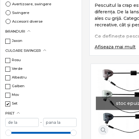
Avertizoare, swingere
Pescuitul la crap es
diferența. De la lan
Swingere
ales cu grijă. Cat
Accesorii diverse
recreative, cât și pe
BRANDURI
Ce definește pescu
Jaxon
Afiseaza mai mult
Pescuitul la crap s
CULOARE SWINGER
monturi eficien
Rosu
lansări precise 
Verde
control total în 
Albastru
protecția pește
Galben
Este un stil care c
Mov
Subcategorii esenț
stoc epui
Set
Categoria
Crap
incl
PRET
-
Lansete crap
–
Mulinete crap
Monturi și acce