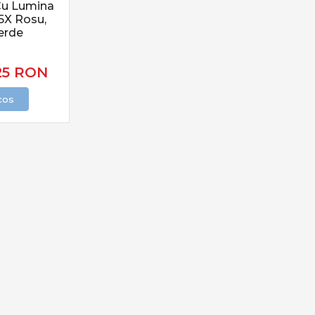
Cu Lumina
tabilitate și prezentare corectă
5X Rosu,
swingere, hangere
– semnalizare clară
Verde
pod-uri, buzz bari
– organizare pe mal
strare
– saltele, saci, soluții antiseptice
25
RON
rol în drill
cos
tru crap sunt concepute pentru:
anțe mari
iunii corecte în fir
lor în drill
pturi de talie mare
ilibrată cu finețea pentru rezultate optime.
i adaptabile
presupune:
chilibrate
strat și adâncime
ectă a momelii