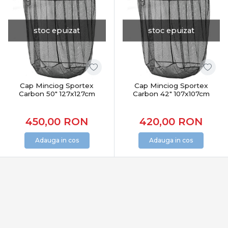
Monturi eficiente și adaptabile
Pescuitul la crap presupune:
stoc epuizat
stoc epuizat
monturi bine echilibrate
adaptare la substrat și adâncime
prezentare corectă a momelii
schimbări rapide în funcție de activitatea peștilor
Cap Minciog Sportex
Cap Minciog Sportex
Accesoriile dedicate permit optimizarea fiecărui detaliu.
Carbon 50" 127x127cm
Carbon 42" 107x107cm
Pescuit responsabil și protecția capturii
450,00
RON
420,00
RON
În pescuitul modern la crap:
Adauga in cos
Adauga in cos
protecția peștelui este esențială
manipularea se face pe saltele dedicate
eliberarea corectă asigură sustenabilitatea
Categoria Crap din PRO ANGLER include produse care
respectă aceste principii.
Categoria Crap în oferta PRO ANGLER