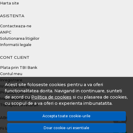
Harta site
ASISTENTA
Contacteaza-ne
ANPC
Solutionarea litigiilor
Informatii legale
CONT CLIENT
Plata prin TBI Bank
Contul meu
Inregistrare
Acest site foloseste cookies pentru a va oferi
Istoric comenzi
functionalitatea dorita. Navigand in continuare, sunteti
Produse favorite
de acord cu
Politica de cookies
si cu plasarea de cookies,
Metode de plata
cu scopul de a va oferi o experienta imbunatatita.
Transport si retururi
Accepta toate cookie-urile
ABONEAZA-TE LA NEWSLETTER
Doar cookie-uri esentiale
Fii la curent cu toate promotiile si produsele noi din shop!