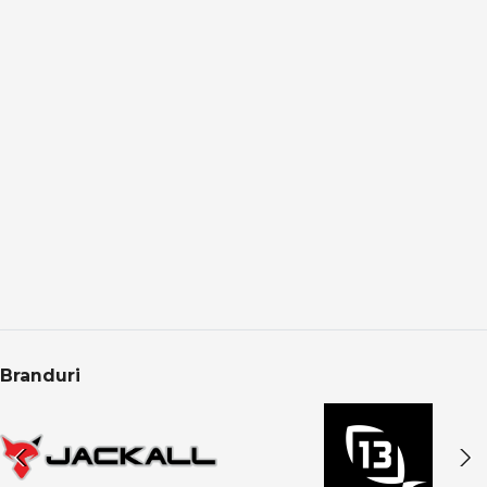
Categoria Crap din PRO ANGLER este structurată
pentru pescarii care caută performanță reală, fiabilitate
și echipamente testate. Produsele sunt atent
selecționate pentru pescuit recreativ, sesiuni lungi sau
competiții, acoperind toate nevoile pescarului modern
de crap.
CONCLUZIE
Pescuitul la crap înseamnă echilibru între putere,
control și precizie. Alegerea echipamentelor potrivite îți
oferă încredere, eficiență și șanse reale la capturi
memorabile, indiferent de locul sau condițiile de pescuit.
Branduri