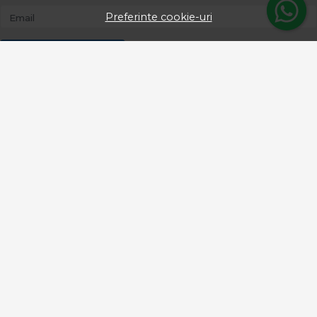
Preferinte cookie-uri
Email
Aboneaza-te
© proangler.ro 2026
Magazin online creat cu MerchantPro