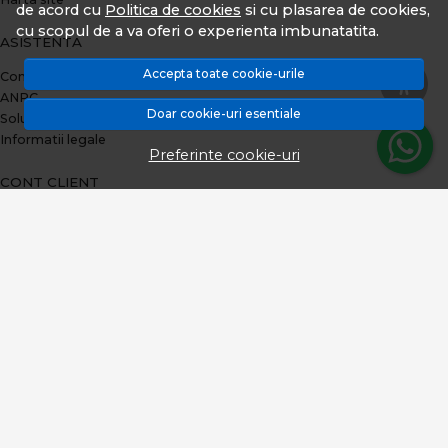
de acord cu
Politica de cookies
si cu plasarea de cookies,
cu scopul de a va oferi o experienta imbunatatita.
ASISTENTA
Accepta toate cookie-urile
Contacteaza-ne
ANPC
Doar cookie-uri esentiale
Solutionarea litigiilor
Informatii legale
Preferinte cookie-uri
CONT CLIENT
Plata prin TBI Bank
Contul meu
Inregistrare
Istoric comenzi
Produse favorite
Metode de plata
Transport si retururi
ABONEAZA-TE LA NEWSLETTER
Fii la curent cu toate promotiile si produsele noi din shop!