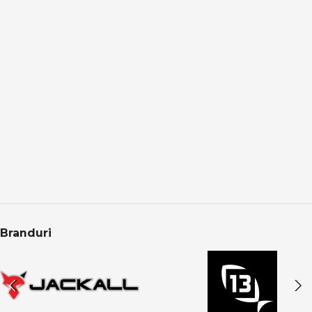
Pescuitul la crap presupune:
monturi bine echilibrate
adaptare la substrat și adâncime
prezentare corectă a momelii
schimbări rapide în funcție de activitatea peștilor
Accesoriile dedicate permit optimizarea fiecărui detaliu.
Pescuit responsabil și protecția capturii
În pescuitul modern la crap:
protecția peștelui este esențială
manipularea se face pe saltele dedicate
eliberarea corectă asigură sustenabilitatea
Branduri
Categoria Crap din PRO ANGLER include produse care
respectă aceste principii.
Categoria Crap în oferta PRO ANGLER
Categoria Crap din PRO ANGLER este structurată