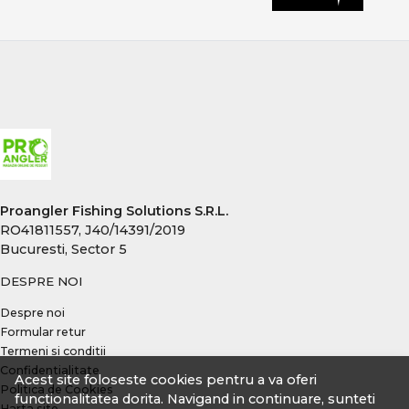
pentru pescarii care caută performanță reală, fiabilitate
și echipamente testate. Produsele sunt atent
selecționate pentru pescuit recreativ, sesiuni lungi sau
competiții, acoperind toate nevoile pescarului modern
de crap.
CONCLUZIE
Pescuitul la crap înseamnă echilibru între putere,
control și precizie. Alegerea echipamentelor potrivite îți
oferă încredere, eficiență și șanse reale la capturi
Proangler Fishing Solutions S.R.L.
memorabile, indiferent de locul sau condițiile de pescuit.
RO41811557, J40/14391/2019
Bucuresti, Sector 5
DESPRE NOI
Despre noi
Formular retur
Termeni si conditii
Confidentialitate
Acest site foloseste cookies pentru a va oferi
Politica de Cookies
functionalitatea dorita. Navigand in continuare, sunteti
Harta site