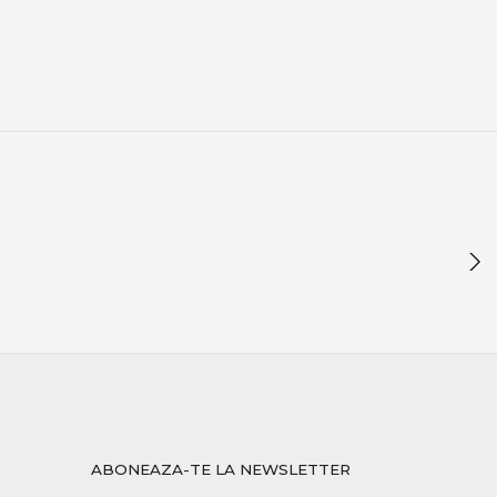
rmanță reală, fiabilitate și echipamente testate.
mpetiții, acoperind toate nevoile pescarului modern de
ABONEAZA-TE LA NEWSLETTER
ipamentelor potrivite îți oferă încredere, eficiență și