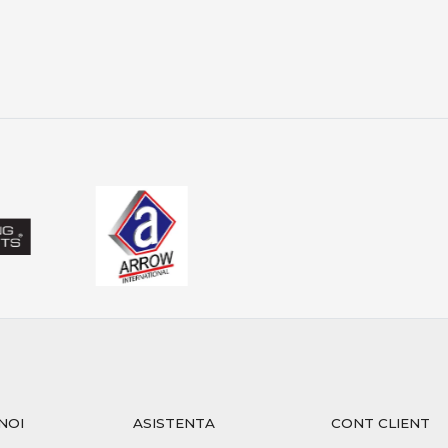
e în funcție de activitatea peștilor
 permit optimizarea fiecărui detaliu.
 și protecția capturii
 la crap:
lui este esențială
 face pe saltele dedicate
ctă asigură sustenabilitatea
 PRO ANGLER include produse care respectă aceste principii.
 oferta PRO ANGLER
PRO ANGLER este structurată pentru pescarii care caută perfo
t selecționate pentru pescuit recreativ, sesiuni lungi sau co
NOI
ASISTENTA
CONT CLIENT
seamnă echilibru între putere, control și precizie. Alegerea ech
ri memorabile, indiferent de locul sau condițiile de pescuit.