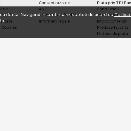
i
Contacteaza-ne
Plata prin TBI Ba
retur
ANPC
Contul meu
tea dorita. Navigand in continuare, sunteti de acord cu
Politic
 conditii
Solutionarea litigiilor
Inregistrare
ta.
alitate
Informatii legale
Istoric comenzi
e Cookies
Produse favorite
Metode de plata
Transport si retur