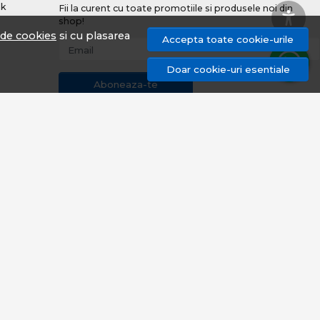
nk
Fii la curent cu toate promotiile si produsele noi din
shop!
a de cookies
si cu plasarea
Accepta toate cookie-urile
Email
Doar cookie-uri esentiale
Aboneaza-te
uri
© proangler.ro 2026
Magazin online creat cu MerchantPro