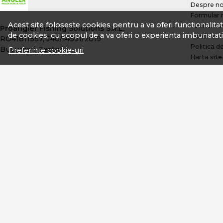
Despre no
Formular 
Acest site foloseste cookies pentru a va oferi functionalita
Termeni si
Proangler Fishing Solutions S.R.L.
de cookies, cu scopul de a va oferi o experienta imbunatati
Confidenti
RO41811557, J40/14391/2019
Politica d
Bucuresti, Sector 5
Preferinte cookie-uri
Harta site