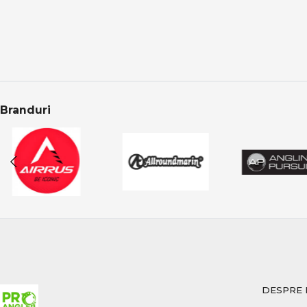
schimbări rapid
Accesoriile dedicate
Pescuit responsabil
În pescuitul modern
protecția pește
Branduri
manipularea se
eliberarea core
Categoria Crap din
Categoria Crap în
Categoria Crap din 
Produsele sunt aten
crap.
CONCLUZIE
DESPRE 
Pescuitul la crap în
șanse reale la captu