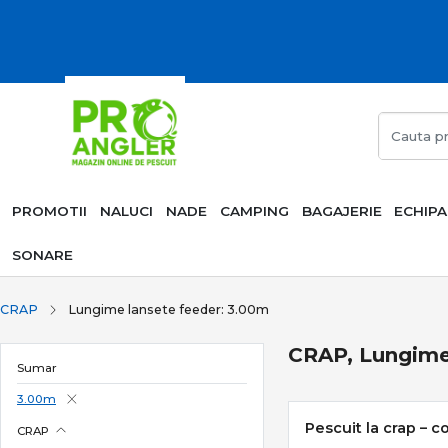
PROMOTII
NALUCI
NADE
CAMPING
BAGAJERIE
ECHIP
SONARE
CRAP
Lungime lansete feeder: 3.00m
CRAP, Lungime
Sumar
3.00m
Pescuit la crap – c
CRAP