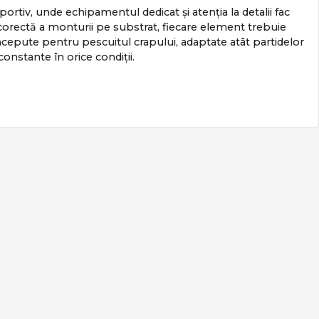
portiv, unde echipamentul dedicat și atenția la detalii fac
ea corectă a monturii pe substrat, fiecare element trebuie
epute pentru pescuitul crapului, adaptate atât partidelor
 constante în orice condiții.