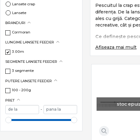
Lansete crap
Pescuitul la crap es
diferența. De la lan
Lansete
ales cu grijă. Cat
BRANDURI
recreative, cât și pe
Cormoran
Ce definește pescu
LUNGIME LANSETE FEEDER
Afiseaza mai mult
Pescuitul la crap s
3.00m
monturi eficien
SEGMENTE LANSETE FEEDER
lansări precise 
3 segmente
control total în 
protecția pește
PUTERE LANSETE FEEDER
Este un stil care c
100 - 200g
PRET
Subcategorii esenț
stoc epui
-
Categoria
Crap
incl
Lansete crap
–
Mulinete crap
Monturi și acce