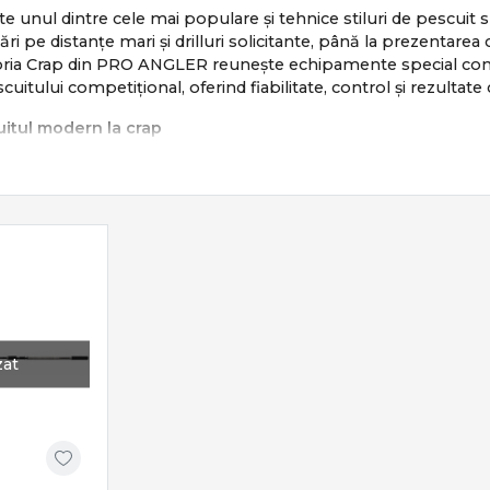
te unul dintre cele mai populare și tehnice stiluri de pescuit s
sări pe distanțe mari și drilluri solicitante, până la prezentar
egoria Crap din PRO ANGLER reunește echipamente special conc
scuitului competițional, oferind fiabilitate, control și rezultate
itul modern la crap
e bazează pe:
te și sigure
și repetabile
drill
lui și pescuit responsabil
ombină răbdarea cu tehnica și echipamentul potrivit.
iale pentru pescuitul la crap
zat
ude o gamă completă de produse dedicate:
 putere, acțiune și distanță
– frâne precise și tamburi long cast
sorii crap
– eficiență și siguranță