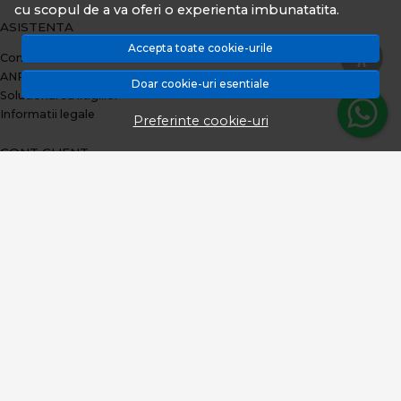
cu scopul de a va oferi o experienta imbunatatita.
ASISTENTA
Accepta toate cookie-urile
Contacteaza-ne
ANPC
Doar cookie-uri esentiale
Solutionarea litigiilor
Informatii legale
Preferinte cookie-uri
CONT CLIENT
Plata prin TBI Bank
Contul meu
Inregistrare
Istoric comenzi
Produse favorite
Metode de plata
Transport si retururi
ABONEAZA-TE LA NEWSLETTER
Fii la curent cu toate promotiile si produsele noi din shop!