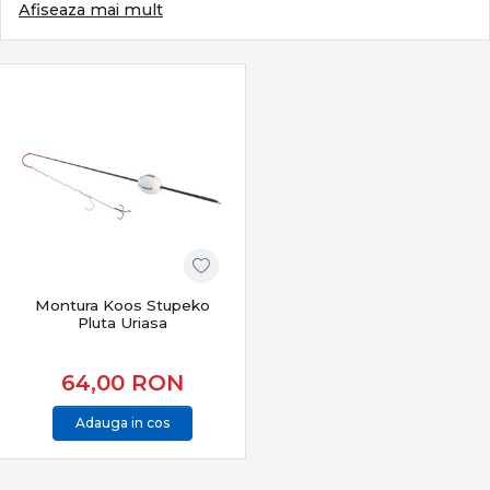
ales cu grijă. Categoria Crap din PRO ANGLER reunește
Afiseaza mai mult
echipamente special concepute pentru pescuitul
crapului, adaptate atât partidelor recreative, cât și
pescuitului competițional, oferind fiabilitate, control și
rezultate constante în orice condiții.
Ce definește pescuitul modern la crap
Pescuitul la crap se bazează pe:
monturi eficiente și sigure
lansări precise și repetabile
control total în drill
protecția peștelui și pescuit responsabil
Montura Koos Stupeko
Este un stil care combină răbdarea cu tehnica și
Pluta Uriasa
echipamentul potrivit.
64,00
RON
Subcategorii esențiale pentru pescuitul la crap
Adauga in cos
Categoria
Crap
include o gamă completă de produse
dedicate:
Lansete crap
– putere, acțiune și distanță