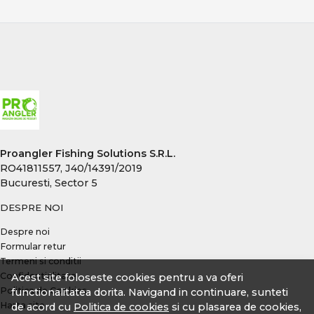
pentru pescarii care caută performanță reală, fiabilitate
și echipamente testate. Produsele sunt atent
selecționate pentru pescuit recreativ, sesiuni lungi sau
competiții, acoperind toate nevoile pescarului modern
de crap.
CONCLUZIE
Pescuitul la crap înseamnă echilibru între putere,
control și precizie. Alegerea echipamentelor potrivite îți
oferă încredere, eficiență și șanse reale la capturi
Proangler Fishing Solutions S.R.L.
memorabile, indiferent de locul sau condițiile de pescuit.
RO41811557, J40/14391/2019
Bucuresti, Sector 5
DESPRE NOI
Despre noi
Formular retur
Termeni si conditii
Confidentialitate
Acest site foloseste cookies pentru a va oferi
Politica de Cookies
functionalitatea dorita. Navigand in continuare, sunteti
Harta site
de acord cu
Politica de cookies
si cu plasarea de cookies,