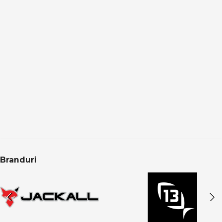
Pescuitul la crap presupune:
monturi bine echilibrate
adaptare la substrat și adâncime
prezentare corectă a momelii
schimbări rapide în funcție de activitatea peștilor
Accesoriile dedicate permit optimizarea fiecărui detaliu.
Pescuit responsabil și protecția capturii
În pescuitul modern la crap:
protecția peștelui este esențială
manipularea se face pe saltele dedicate
eliberarea corectă asigură sustenabilitatea
Branduri
Categoria Crap din PRO ANGLER include produse care
respectă aceste principii.
Categoria Crap în oferta PRO ANGLER
Categoria Crap din PRO ANGLER este structurată