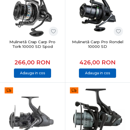
Pescuitul la crap presupune:
monturi bine echilibrate
adaptare la substrat și adâncime
prezentare corectă a momelii
schimbări rapide în funcție de activitatea peștilor
Mulinetă Crap Carp Pro
Mulinetă Carp Pro Rondel
Accesoriile dedicate permit optimizarea fiecărui detaliu.
Tork 10000 SD Spod
10000 SD
Pescuit responsabil și protecția capturii
266,00
RON
426,00
RON
În pescuitul modern la crap:
Adauga in cos
Adauga in cos
protecția peștelui este esențială
manipularea se face pe saltele dedicate
eliberarea corectă asigură sustenabilitatea
Categoria Crap din PRO ANGLER include produse care
respectă aceste principii.
Categoria Crap în oferta PRO ANGLER
Categoria Crap din PRO ANGLER este structurată