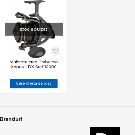
stoc epuizat
Mulineta crap Trabucco
Xenos LDX Surf 10000
Cere oferta de pret
Branduri