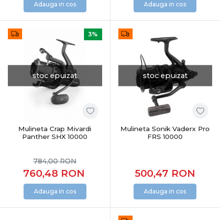
Adauga in cos
Adauga in cos
3%
stoc epuizat
stoc epuizat
Mulineta Crap Mivardi
Mulineta Sonik Vaderx Pro
Panther SHX 10000
FRS 10000
784,00
RON
760,48
RON
500,47
RON
Adauga in cos
Adauga in cos