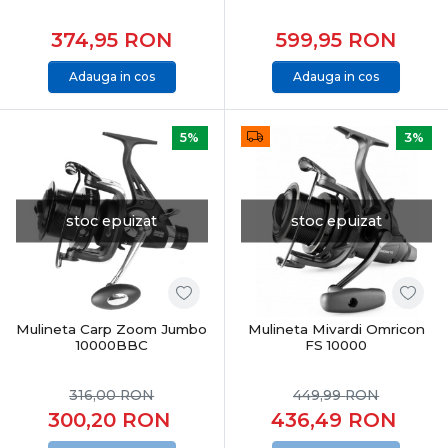
374,95
RON
599,95
RON
Adauga in cos
Adauga in cos
5%
3%
stoc epuizat
stoc epuizat
Mulineta Carp Zoom Jumbo
Mulineta Mivardi Omricon
10000BBC
FS 10000
316,00
RON
449,99
RON
300,20
RON
436,49
RON