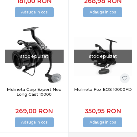
181,00
RON
268,98
RON
Adauga in cos
Adauga in cos
stoc epuizat
stoc epuizat
Mulineta Carp Expert Neo
Mulineta Fox EOS 10000FD
Long Cast 10000
269,00
RON
350,95
RON
Adauga in cos
Adauga in cos