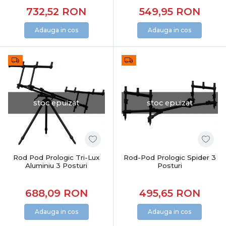
732,52
RON
549,95
RON
Adauga in cos
Adauga in cos
stoc epuizat
stoc epuizat
Rod Pod Prologic Tri-Lux
Rod-Pod Prologic Spider 3
Aluminiu 3 Posturi
Posturi
688,09
RON
495,65
RON
Adauga in cos
Adauga in cos