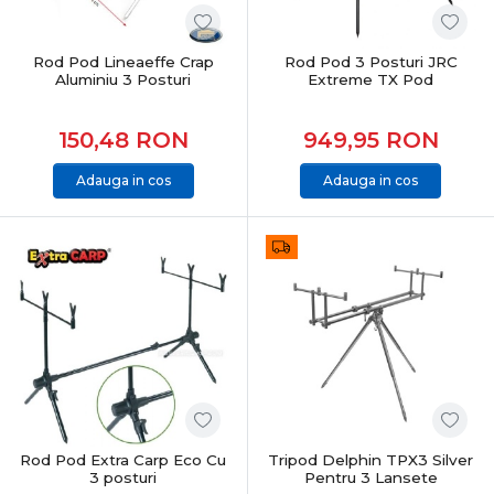
pentru pescarii care caută performanță reală, fiabilitate
și echipamente testate. Produsele sunt atent
selecționate pentru pescuit recreativ, sesiuni lungi sau
Rod Pod Lineaeffe Crap
Rod Pod 3 Posturi JRC
Aluminiu 3 Posturi
Extreme TX Pod
competiții, acoperind toate nevoile pescarului modern
de crap.
150,48
RON
949,95
RON
CONCLUZIE
Adauga in cos
Adauga in cos
Pescuitul la crap înseamnă echilibru între putere,
control și precizie. Alegerea echipamentelor potrivite îți
oferă încredere, eficiență și șanse reale la capturi
memorabile, indiferent de locul sau condițiile de pescuit.
Rod Pod Extra Carp Eco Cu
Tripod Delphin TPX3 Silver
3 posturi
Pentru 3 Lansete