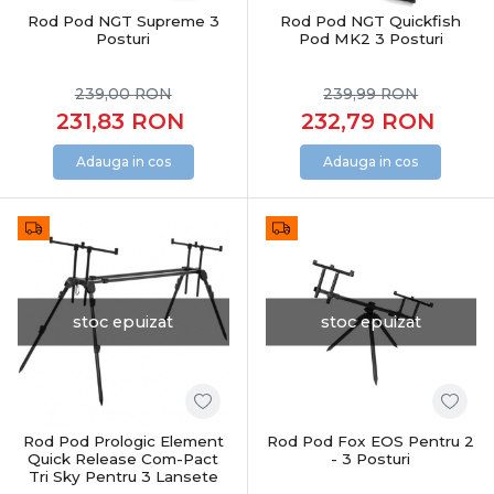
Rod Pod NGT Supreme 3
Rod Pod NGT Quickfish
Posturi
Pod MK2 3 Posturi
239,00
RON
239,99
RON
231,83
RON
232,79
RON
Adauga in cos
Adauga in cos
stoc epuizat
stoc epuizat
Rod Pod Prologic Element
Rod Pod Fox EOS Pentru 2
Quick Release Com-Pact
- 3 Posturi
Tri Sky Pentru 3 Lansete