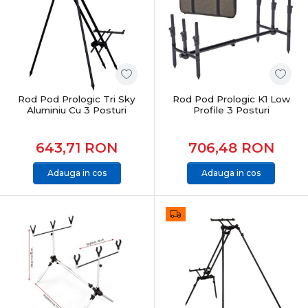
Pescuitul la crap presupune:
monturi bine echilibrate
adaptare la substrat și adâncime
prezentare corectă a momelii
schimbări rapide în funcție de activitatea peștilor
Rod Pod Prologic Tri Sky
Rod Pod Prologic K1 Low
Accesoriile dedicate permit optimizarea fiecărui detaliu.
Aluminiu Cu 3 Posturi
Profile 3 Posturi
Pescuit responsabil și protecția capturii
643,71
RON
706,48
RON
În pescuitul modern la crap:
Adauga in cos
Adauga in cos
protecția peștelui este esențială
manipularea se face pe saltele dedicate
eliberarea corectă asigură sustenabilitatea
Categoria Crap din PRO ANGLER include produse care
respectă aceste principii.
Categoria Crap în oferta PRO ANGLER
Categoria Crap din PRO ANGLER este structurată