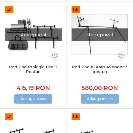
stoc epuizat
stoc epuizat
Rod Pod Prologic Fire 3
Rod Pod K-Karp Avenger 3
Posturi
posturi
415,19
RON
580,00
RON
Adauga in cos
Adauga in cos