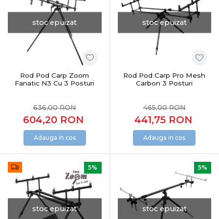
stoc epuizat
stoc epuizat
Rod Pod Carp Zoom
Rod Pod Carp Pro Mesh
Fanatic N3 Cu 3 Posturi
Carbon 3 Posturi
636,00
RON
465,00
RON
604,20
RON
441,75
RON
Adauga in cos
Adauga in cos
5%
5%
stoc epuizat
stoc epuizat