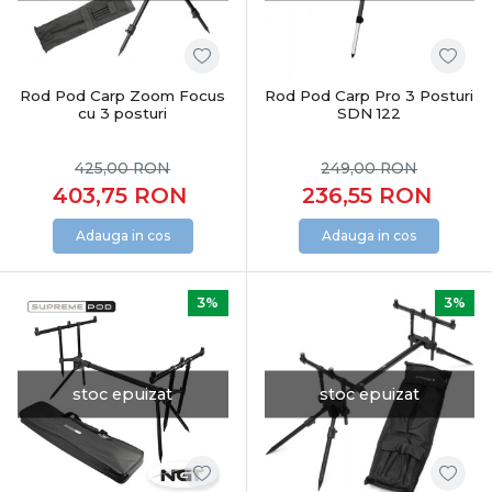
Rod Pod Carp Zoom Focus
Rod Pod Carp Pro 3 Posturi
cu 3 posturi
SDN 122
425,00
RON
249,00
RON
403,75
RON
236,55
RON
Adauga in cos
Adauga in cos
3%
3%
stoc epuizat
stoc epuizat