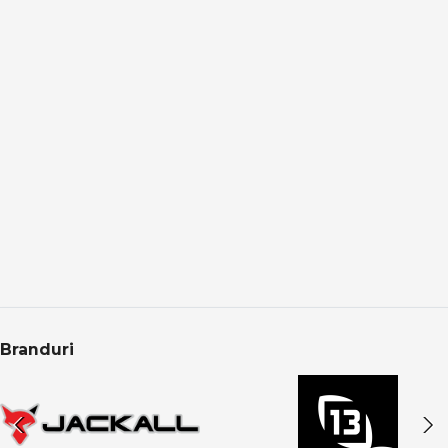
Pescuitul la crap presupune:
monturi bine echilibrate
adaptare la substrat și adâncime
prezentare corectă a momelii
schimbări rapide în funcție de activitatea peștilor
Accesoriile dedicate permit optimizarea fiecărui detaliu.
Pescuit responsabil și protecția capturii
În pescuitul modern la crap:
protecția peștelui este esențială
manipularea se face pe saltele dedicate
eliberarea corectă asigură sustenabilitatea
Categoria Crap din PRO ANGLER include produse care
Branduri
respectă aceste principii.
Categoria Crap în oferta PRO ANGLER
Categoria Crap din PRO ANGLER este structurată