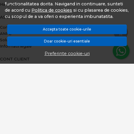
functionalitatea dorita. Navigand in continuare, sunteti
Harta site
de acord cu
Politica de cookies
si cu plasarea de cookies,
cu scopul de a va oferi o experienta imbunatatita.
ASISTENTA
Contacteaza-ne
Accepta toate cookie-urile
ANPC
Solutionarea litigiilor
Doar cookie-uri esentiale
Informatii legale
Preferinte cookie-uri
CONT CLIENT
Plata prin TBI Bank
Contul meu
Inregistrare
Istoric comenzi
Produse favorite
Metode de plata
Transport si retururi
ABONEAZA-TE LA NEWSLETTER
Fii la curent cu toate promotiile si produsele noi din shop!