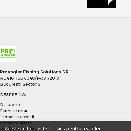
pentru pescarii care caută performanță reală, fiabilitate
și echipamente testate. Produsele sunt atent
selecționate pentru pescuit recreativ, sesiuni lungi sau
competiții, acoperind toate nevoile pescarului modern
de crap.
CONCLUZIE
Pescuitul la crap înseamnă echilibru între putere,
control și precizie. Alegerea echipamentelor potrivite îți
oferă încredere, eficiență și șanse reale la capturi
memorabile, indiferent de locul sau condițiile de pescuit.
Proangler Fishing Solutions S.R.L.
RO41811557, J40/14391/2019
Bucuresti, Sector 5
DESPRE NOI
Despre noi
Formular retur
Termeni si conditii
Confidentialitate
Acest site foloseste cookies pentru a va oferi
Politica de Cookies