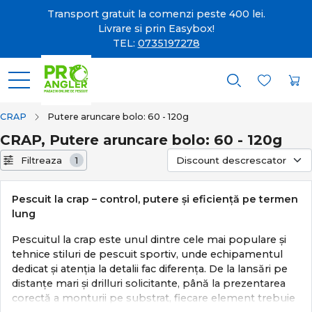
Transport gratuit la comenzi peste 400 lei.
Livrare si prin Easybox!
TEL:
0735197278
CRAP
Putere aruncare bolo: 60 - 120g
CRAP, Putere aruncare bolo: 60 - 120g
Filtreaza
1
Pescuit la crap – control, putere și eficiență pe termen
lung
Pescuitul la crap este unul dintre cele mai populare și
tehnice stiluri de pescuit sportiv, unde echipamentul
dedicat și atenția la detalii fac diferența. De la lansări pe
distanțe mari și drilluri solicitante, până la prezentarea
corectă a monturii pe substrat, fiecare element trebuie