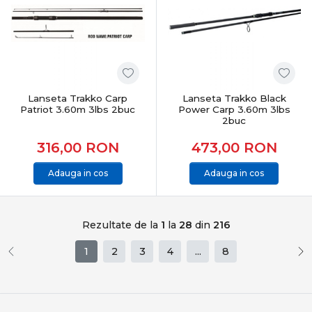
Lanseta Trakko Carp
Lanseta Trakko Black
Patriot 3.60m 3lbs 2buc
Power Carp 3.60m 3lbs
2buc
316,00
RON
473,00
RON
Adauga in cos
Adauga in cos
Rezultate de la
1
la
28
din
216
1
2
3
4
...
8