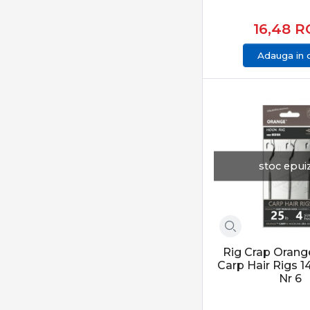
Gold Star
16,48
R
Greys
Guru
Adauga in 
Haldorado
Hayabusa
Herakles
iBite
ICC
stoc epui
Jaxon
JRC
K-Karp
Kamasaki
Konger
Rig Crap Orange
Carp Hair Rigs 
KOOS
Nr 6
Korda
Kryston