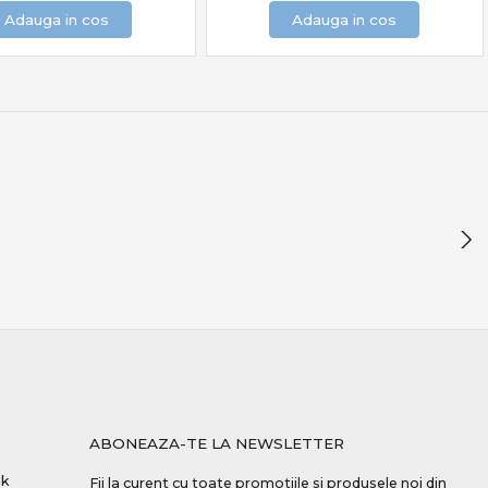
Adauga in cos
Adauga in cos
ABONEAZA-TE LA NEWSLETTER
nk
Fii la curent cu toate promotiile si produsele noi din