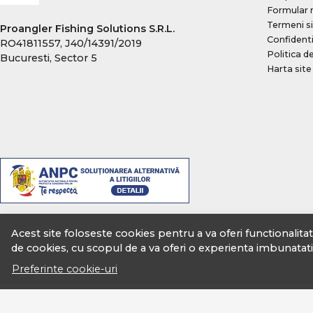
Formular 
Select Baits
Termeni si
Proangler Fishing Solutions S.R.L.
Shakespeare
Confidenti
RO41811557, J40/14391/2019
Sonik
Politica d
Bucuresti, Sector 5
Harta site
Sportex
Spro
Starbaits
Sufix
Sunset
Team Feeder By Dome
Technomagic
The One
Tica
Acest site foloseste cookies pentru a va oferi functionalita
de cookies, cu scopul de a va oferi o experienta imbunatati
Trabucco
Preferinte cookie-uri
Trakko
VMC
Zebco