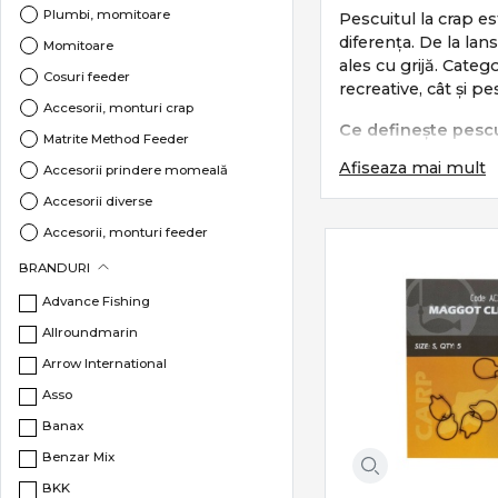
Plumbi, momitoare
Pescuitul la crap es
diferența. De la lan
Momitoare
ales cu grijă. Cat
Cosuri feeder
recreative, cât și pe
Accesorii, monturi crap
Ce definește pescu
Matrite Method Feeder
Afiseaza mai mult
Pescuitul la crap s
Accesorii prindere momeală
Accesorii diverse
monturi eficien
Accesorii, monturi feeder
lansări precise 
control total în 
BRANDURI
protecția pește
Advance Fishing
Este un stil care c
Allroundmarin
Subcategorii esenț
Arrow International
Asso
Categoria
Crap
incl
Banax
Lansete crap
–
Benzar Mix
Mulinete crap
BKK
Monturi și acce