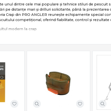
te unul dintre cele mai populare și tehnice stiluri de pescuit s
sări pe distanțe mari și drilluri solicitante, până la prezentar
egoria Crap din PRO ANGLER reunește echipamente special conc
scuitului competițional, oferind fiabilitate, control și rezultate
itul modern la crap
e bazează pe:
te și sigure
și repetabile
drill
lui și pescuit responsabil
ombină răbdarea cu tehnica și echipamentul potrivit.
iale pentru pescuitul la crap
ude o gamă completă de produse dedicate:
 putere, acțiune și distanță
– frâne precise și tamburi long cast
sorii crap
– eficiență și siguranță