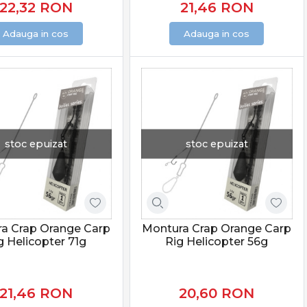
22,32
RON
21,46
RON
Adauga in cos
Adauga in cos
stoc epuizat
stoc epuizat
a Crap Orange Carp
Montura Crap Orange Carp
g Helicopter 71g
Rig Helicopter 56g
21,46
RON
20,60
RON