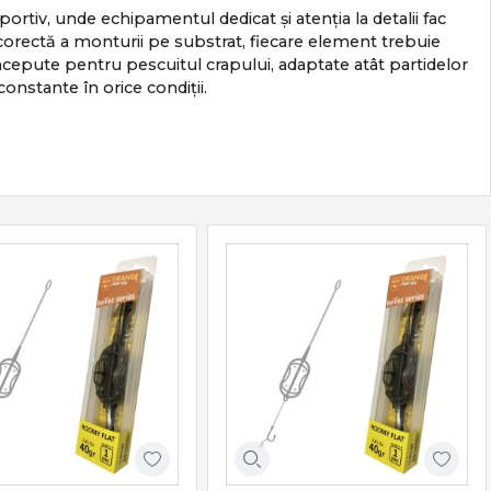
portiv, unde echipamentul dedicat și atenția la detalii fac
ea corectă a monturii pe substrat, fiecare element trebuie
epute pentru pescuitul crapului, adaptate atât partidelor
 constante în orice condiții.