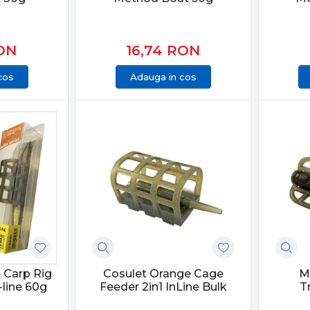
e în funcție de activitatea peștilor
 permit optimizarea fiecărui detaliu.
ON
16,74
RON
 și protecția capturii
cos
Adauga in cos
 la crap:
lui este esențială
 face pe saltele dedicate
ctă asigură sustenabilitatea
 PRO ANGLER include produse care respectă aceste principii.
 oferta PRO ANGLER
PRO ANGLER este structurată pentru pescarii care caută perfo
t selecționate pentru pescuit recreativ, sesiuni lungi sau co
 Carp Rig
Cosulet Orange Cage
M
-line 60g
Feeder 2in1 InLine Bulk
T
seamnă echilibru între putere, control și precizie. Alegerea ech
ri memorabile, indiferent de locul sau condițiile de pescuit.