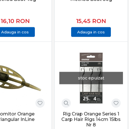
16,10
RON
15,45
RON
Adauga in cos
Adauga in cos
stoc epuizat
rmanță reală, fiabilitate și echipamente testate.
mpetiții, acoperind toate nevoile pescarului modern de
omitor Orange
Rig Crap Orange Series 1
riangular InLine
Carp Hair Rigs 14cm 15lbs
ipamentelor potrivite îți oferă încredere, eficiență și
Nr 8