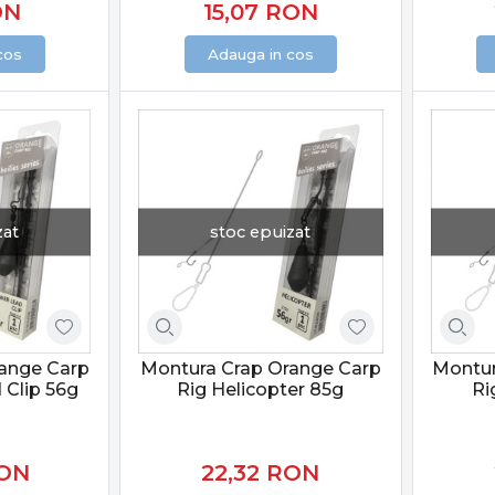
ON
15,07
RON
cos
Adauga in cos
zat
stoc epuizat
ange Carp
Montura Crap Orange Carp
Montur
 Clip 56g
Rig Helicopter 85g
Ri
ON
22,32
RON