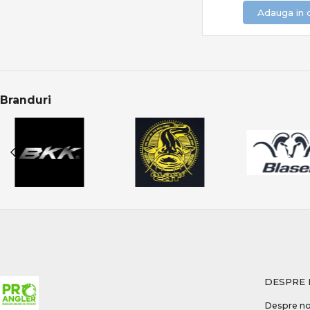
Adauga in 
ORANGE
Owner
P-Line
PB Products
Pokee
Branduri
Prologic
PROWESS
Prox Inc.
RADICAL QUANTUM
Rapala
Rapture
Refuze to Blank
Rive
Ron Thompson
DESPRE 
Ryobi
Savage Gear
Despre no