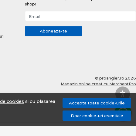
shop!
Email
Aboneaza-te
uri
© proangler.ro 2026
Magazin online creat cu MerchantPro
a de cookies
si cu plasarea
Accepta toate cookie-urile
Doar cookie-uri esentiale