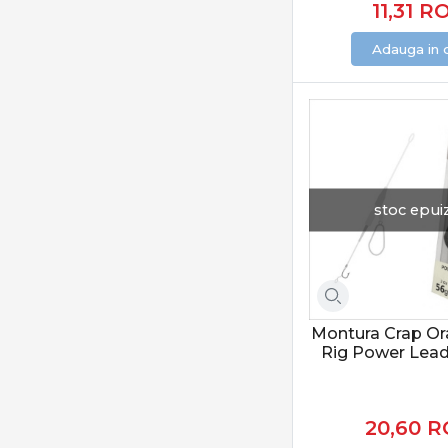
11,31
R
Lineaeffe
Lucky John
Adauga in 
Lukacsi & Kovacs
Mack2
Magic Trout
Matrix
Maver IT
stoc epui
Maver UK
Mitchell
Mivardi
Momoi
Mustad
Montura Crap Or
Rig Power Lead
Nevis
NGT
Nytro
20,60
R
Okuma