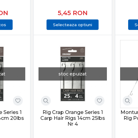
ON
5,45
RON
cos
Selecteaza optiuni
S
zat
stoc epuizat
 Series 1
Rig Crap Orange Series 1
Montur
14cm 20lbs
Carp Hair Rigs 14cm 25lbs
Rig P
Nr 4