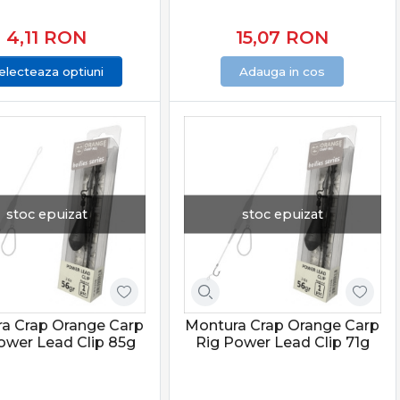
4,11
RON
15,07
RON
electeaza optiuni
Adauga in cos
stoc epuizat
stoc epuizat
a Crap Orange Carp
Montura Crap Orange Carp
ower Lead Clip 85g
Rig Power Lead Clip 71g