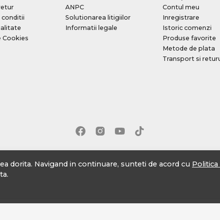
retur
ANPC
Contul meu
 conditii
Solutionarea litigiilor
Inregistrare
alitate
Informatii legale
Istoric comenzi
e Cookies
Produse favorite
Metode de plata
Transport si retur
tea dorita. Navigand in continuare, sunteti de acord cu
Politic
ta.