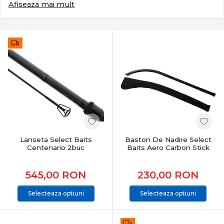
ales cu grijă. Categoria Crap din PRO ANGLER reunește
Afiseaza mai mult
echipamente special concepute pentru pescuitul
crapului, adaptate atât partidelor recreative, cât și
pescuitului competițional, oferind fiabilitate, control și
rezultate constante în orice condiții.
Ce definește pescuitul modern la crap
Pescuitul la crap se bazează pe:
monturi eficiente și sigure
lansări precise și repetabile
control total în drill
protecția peștelui și pescuit responsabil
Lanseta Select Baits
Baston De Nadire Select
Este un stil care combină răbdarea cu tehnica și
Centenario 2buc
Baits Aero Carbon Stick
echipamentul potrivit.
545,00
RON
230,00
RON
Subcategorii esențiale pentru pescuitul la crap
Selecteaza optiuni
Selecteaza optiuni
Categoria
Crap
include o gamă completă de produse
dedicate:
Lansete crap
– putere, acțiune și distanță