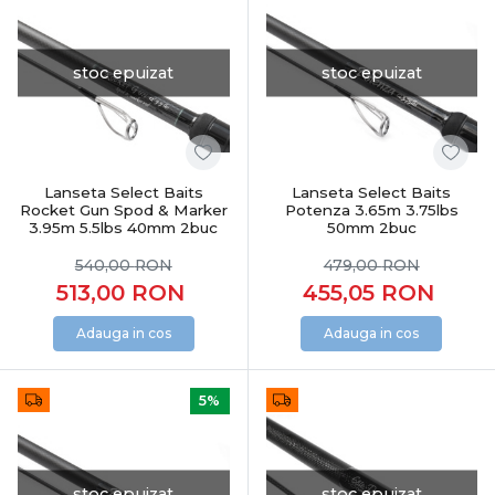
stoc epuizat
stoc epuizat
Lanseta Select Baits
Lanseta Select Baits
Rocket Gun Spod & Marker
Potenza 3.65m 3.75lbs
3.95m 5.5lbs 40mm 2buc
50mm 2buc
540,00
RON
479,00
RON
513,00
RON
455,05
RON
Adauga in cos
Adauga in cos
5%
stoc epuizat
stoc epuizat