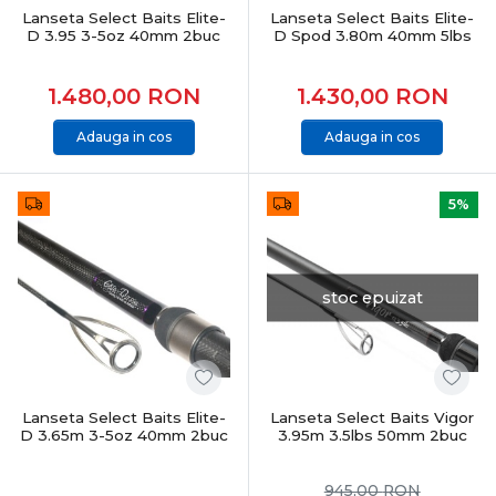
pentru pescarii care caută performanță reală, fiabilitate
Lanseta Select Baits Elite-
Lanseta Select Baits Elite-
D 3.95 3-5oz 40mm 2buc
D Spod 3.80m 40mm 5lbs
și echipamente testate. Produsele sunt atent
selecționate pentru pescuit recreativ, sesiuni lungi sau
competiții, acoperind toate nevoile pescarului modern
1.480,00
RON
1.430,00
RON
de crap.
Adauga in cos
Adauga in cos
CONCLUZIE
Pescuitul la crap înseamnă echilibru între putere,
5%
control și precizie. Alegerea echipamentelor potrivite îți
oferă încredere, eficiență și șanse reale la capturi
memorabile, indiferent de locul sau condițiile de pescuit.
stoc epuizat
Lanseta Select Baits Elite-
Lanseta Select Baits Vigor
D 3.65m 3-5oz 40mm 2buc
3.95m 3.5lbs 50mm 2buc
945,00
RON