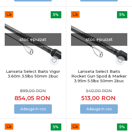
5%
5%
stoc epuizat
stoc epuizat
Lanseta Select Baits Vigor
Lanseta Select Baits
3.60m 3.5lbs 50mm 2buc
Rocket Gun Spod & Marker
3.95m 5.5lbs 50mm 2buc
899,00
RON
540,00
RON
854,05
RON
513,00
RON
Adauga in cos
Adauga in cos
5%
5%