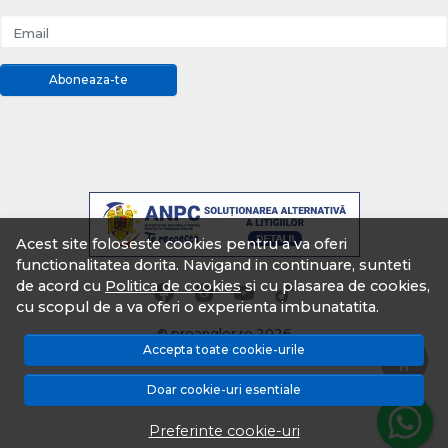
Email
Aboneaza-te
Acest site foloseste cookies pentru a va oferi
functionalitatea dorita. Navigand in continuare, sunteti
de acord cu
Politica de cookies
si cu plasarea de cookies,
cu scopul de a va oferi o experienta imbunatatita.
© proangler.ro 2026
Accepta toate cookie-urile
Magazin online creat cu MerchantPro
Doar cookie-uri esentiale
Preferinte cookie-uri