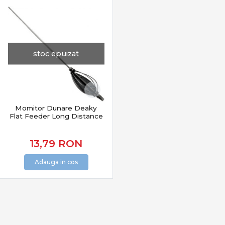
Lansete feeder & staționar
– sensibilitate și putere
echilibrată
Mulinete feeder
– frânare precisă și recuperare
constantă
Momitoare & coșulețe feeder
– control al nădirii pe
stoc epuizat
substrat
Monturi feeder & staționar
– eficiență și fiabilitate
Accesorii feeder
– agrafe, vârteje, tuburi antitangle
Suporturi, rod pod-uri, tripozi
– stabilitate și
organizare
Avertizoare & indicatori
– semnalizare clară a
Momitor Dunare Deaky
Flat Feeder Long Distance
trăsăturii
Precizie și sensibilitate la trăsătură
13,79
RON
Echipamentele feeder sunt proiectate pentru:
Adauga in cos
detectarea trăsăturilor fine
reacție rapidă în înțepare
menținerea controlului în drill
pescuit eficient la distanță
Vârfurile sensibile și monturile bine echilibrate sunt