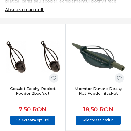
plătică, caras sau scobar, echipamentul potrivit face
diferența între o partidă obișnuită și una productivă.
Afiseaza mai mult
Categoria Feeder & Staționar din PRO ANGLER reunește
echipamente și accesorii atent selecționate pentru
pescuit modern, adaptate atât apelor stătătoare, cât și
râurilor cu curent.
Ce definește pescuitul feeder & staționar
Acest stil de pescuit se bazează pe:
lansări precise pe vad nădit
sensibilitate maximă la trăsături fine
control total al monturii pe fundul apei
adaptare rapidă la pești apatici sau activi
Cosulet Deaky Rocket
Momitor Dunare Deaky
Este un pescuit tehnic, eficient și extrem de versatil.
Feeder 2buc/set
Flat Feeder Basket
Subcategorii esențiale feeder & staționar
7,50
RON
18,50
RON
Categoria
Feeder & Staționar
include o gamă completă
Selecteaza optiuni
Selecteaza optiuni
de echipamente: