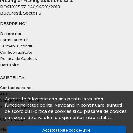
Proangler Fishing Solutions S.R.L.
RO41811557, J40/14391/2019
Bucuresti, Sector 5
DESPRE NOI
Despre noi
Formular retur
Termeni si conditii
Confidentialitate
Politica de Cookies
Harta site
ASISTENTA
Contacteaza-ne
ANPC
Acest site foloseste cookies pentru a va oferi
Solutionarea litigiilor
functionalitatea dorita. Navigand in continuare, sunteti
Informatii legale
de acord cu
Politica de cookies
si cu plasarea de cookies,
cu scopul de a va oferi o experienta imbunatatita.
CONT CLIENT
Plata prin TBI Bank
Accepta toate cookie-urile