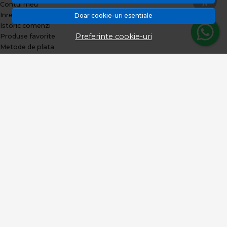
Contul meu
Inregistrare
Doar cookie-uri esentiale
Istoric comenzi
Preferinte cookie-uri
Produse favorite
Metode de plata
Transport si retururi
ABONEAZA-TE LA NEWSLETTER
Fii la curent cu toate promotiile si produsele noi din shop!
Email
Aboneaza-te