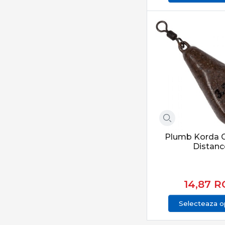
Plumb Korda C
Distanc
14,87
R
Selecteaza op