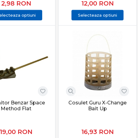
2,98
RON
12,00
RON
electeaza optiuni
Selecteaza optiuni
tor Benzar Space
Cosulet Guru X-Change
Method Flat
Bait Up
19,00
RON
16,93
RON