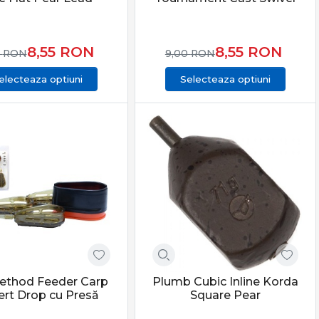
ții.
8,55
RON
8,55
RON
0
RON
9,00
RON
 caută eficiență reală, echipamente fiabile și rezultate
electeaza optiuni
Selecteaza optiuni
nal și pescuit de finețe.
telor potrivite îți oferă sensibilitate maximă,
t.
ethod Feeder Carp
Plumb Cubic Inline Korda
ert Drop cu Presă
Square Pear