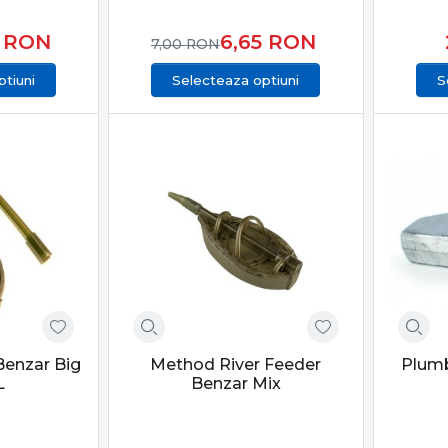
5
RON
6,65
RON
7,00
RON
tiuni
Selecteaza optiuni
S
enzar Big
Method River Feeder
Plum
L
Benzar Mix