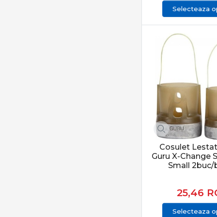
Selecteaza op
Cosulet Lesta
Guru X-Change S
Small 2buc/b
25,46
R
Selecteaza op