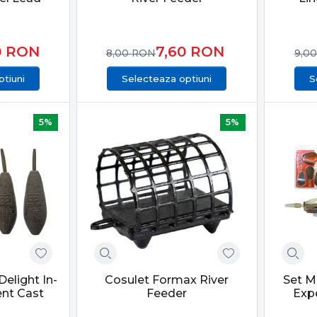
ă a momitorului și monturii, te poți adapta rapid la orice condi
r în oferta PRO ANGLER
0
RON
7,60
RON
8,00
RON
9,0
Staționar din PRO ANGLER este structurată pentru pescari care
tiuni
Selecteaza optiuni
S
e sunt atent selecționate pentru pescuit recreativ, competițio
5%
5%
înseamnă precizie, răbdare și control total. Alegerea echipamen
nse reale la capturi constante, indiferent de condițiile de pescui
elight In-
Cosulet Formax River
Set M
nt Cast
Feeder
Exp