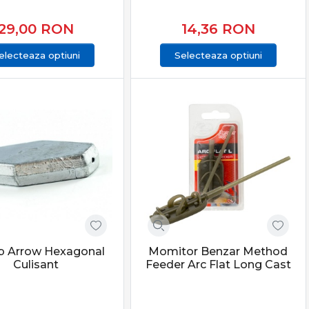
29,00
RON
14,36
RON
electeaza optiuni
Selecteaza optiuni
b Arrow Hexagonal
Momitor Benzar Method
Culisant
Feeder Arc Flat Long Cast