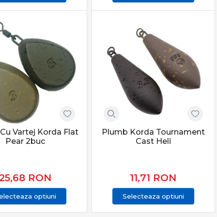
Cu Vartej Korda Flat
Plumb Korda Tournament
Pear 2buc
Cast Heli
25,68
RON
11,71
RON
electeaza optiuni
Selecteaza optiuni