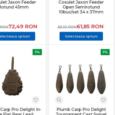
let Jaxon Feeder
Cosulet Jaxon Feeder
Rotund 45mm
Open Semirotund
10buc/set 34 x 37mm
72,49
RON
61,85
RON
RON
65,10
RON
electeaza optiuni
Selecteaza optiuni
5%
5%
Carp Pro Delight In-
Plumb Carp Pro Delight
e Flat Pear Lead
Tournament Cast Swivel