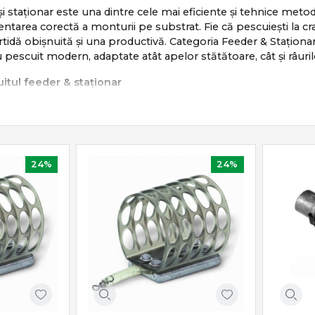
și staționar este una dintre cele mai eficiente și tehnice metod
zentarea corectă a monturii pe substrat. Fie că pescuiești la c
artidă obișnuită și una productivă. Categoria Feeder & Stați
 pescuit modern, adaptate atât apelor stătătoare, cât și râuril
itul feeder & staționar
it se bazează pe:
 pe vad nădit
aximă la trăsături fine
l monturii pe fundul apei
24%
24%
la pești apatici sau activi
ic, eficient și extrem de versatil.
iale feeder & staționar
 Staționar
include o gamă completă de echipamente:
 & staționar
– sensibilitate și putere echilibrată
er
– frânare precisă și recuperare constantă
oșulețe feeder
– control al nădirii pe substrat