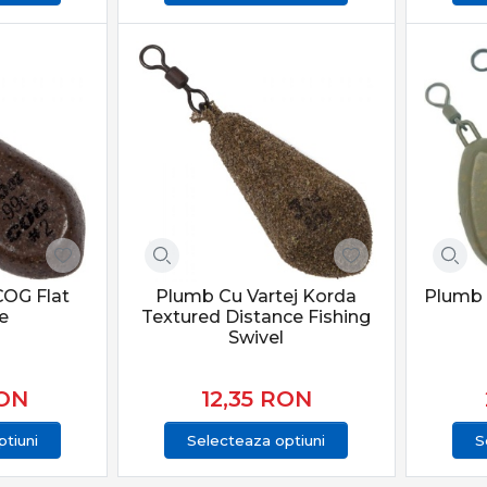
OG Flat
Plumb Cu Vartej Korda
Plumb 
e
Textured Distance Fishing
Swivel
ON
12,35
RON
tiuni
Selecteaza optiuni
S