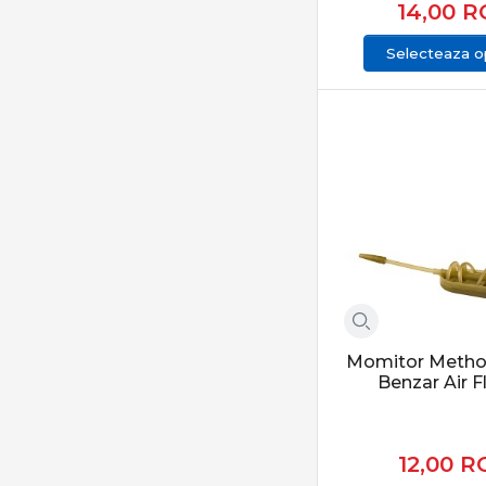
14,00
R
Selecteaza op
Momitor Metho
Benzar Air F
12,00
R