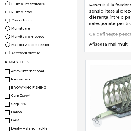
Plumbi, momitoare
Pescuitul la feeder 
sensibilitate și pre
Plumbi crap
diferența între o p
Cosuri feeder
selecționate pentru
Momitoare
Ce definește pescu
Momitoare method
Afiseaza mai mult
Acest stil de pescu
Maggot & pellet feeder
Accesorii diverse
lansări precise
sensibilitate m
BRANDURI
control total a
Arrow International
adaptare rapidă 
Benzar Mix
Este un pescuit tehn
BROWNING FISHING
Subcategorii esenț
Carp Expert
Carp Pro
Categoria
Feeder &
Daiwa
Lansete feeder
DAM
Mulinete feed
Deáky Fishing Tackle
Momitoare & c