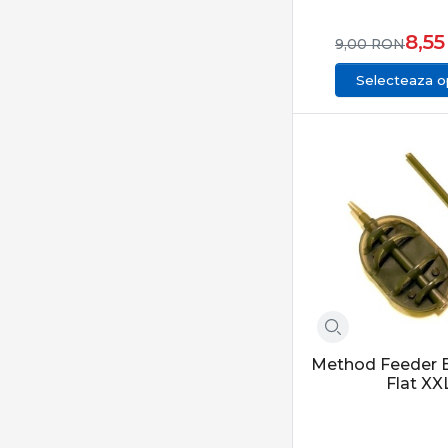
8,5
9,00
RON
Selecteaza op
Method Feeder B
Flat XX