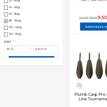
21 - 40g
Prin alegerea corect
41 - 60g
61 - 80g
Feeder & staționa
9,5
10,00
RON
81 - 100g
Categoria Feeder & 
Selecteaza op
101 - 120g
constante. Produsel
121 - 150g
CONCLUZIE
PRET
Feeder & staționar 
-
adaptabilitate și șa
Plumb Carp Pro D
Line Tourname