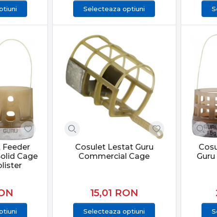
tiuni
Selecteaza optiuni
S
t Feeder
Cosulet Lestat Guru
Cosu
olid Cage
Commercial Cage
Guru
lister
ON
15,01
RON
tiuni
Selecteaza optiuni
S