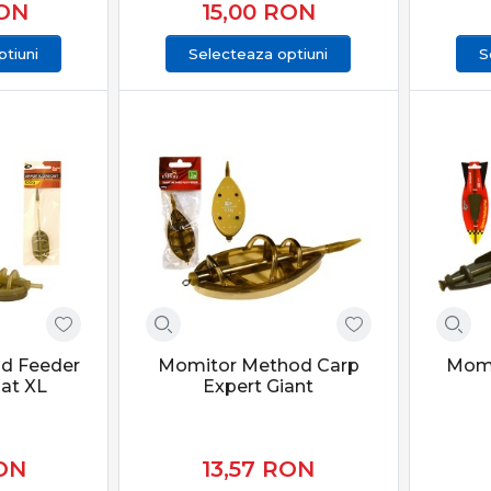
ON
15,00
RON
tiuni
Selecteaza optiuni
S
d Feeder
Momitor Method Carp
Momi
lat XL
Expert Giant
ON
13,57
RON