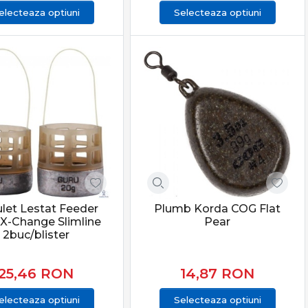
electeaza optiuni
Selecteaza optiuni
let Lestat Feeder
Plumb Korda COG Flat
 X-Change Slimline
Pear
2buc/blister
25,46
RON
14,87
RON
electeaza optiuni
Selecteaza optiuni