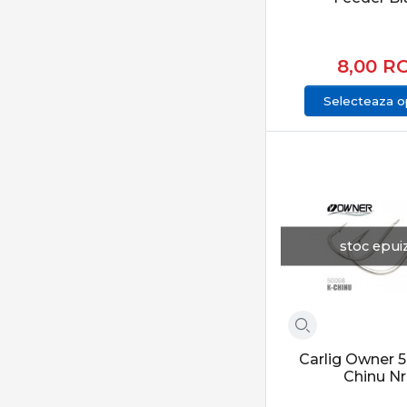
22
Prin alegerea corect
24
26
Feeder & staționa
8,00
R
Categoria Feeder & 
Selecteaza op
constante. Produsel
CONCLUZIE
Feeder & staționar 
adaptabilitate și șa
stoc epui
Carlig Owner 
Chinu Nr