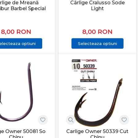
rlige de Mreană
Cârlige Cralusso Sode
ibur Barbel Special
Light
8,00
RON
8,00
RON
electeaza optiuni
Selecteaza optiuni
ge Owner 50081 So
Carlige Owner 50339 Cut
Chinu
Chinu