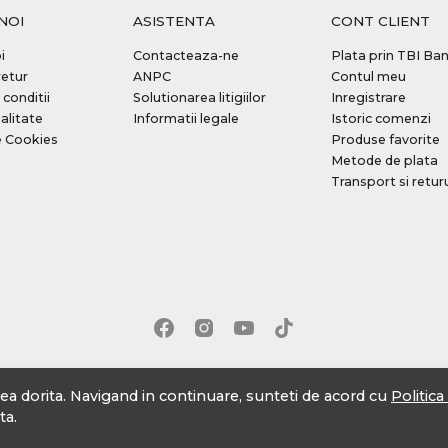
NOI
ASISTENTA
CONT CLIENT
i
Contacteaza-ne
Plata prin TBI Ba
retur
ANPC
Contul meu
 conditii
Solutionarea litigiilor
Inregistrare
alitate
Informatii legale
Istoric comenzi
e Cookies
Produse favorite
Metode de plata
Transport si retur
tea dorita. Navigand in continuare, sunteti de acord cu
Politic
ta.