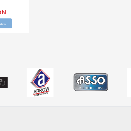
ON
cos