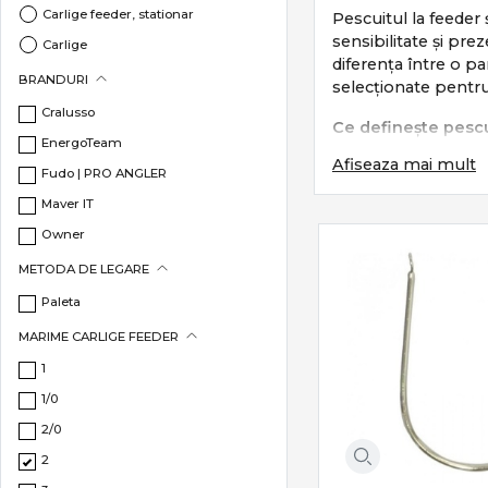
Carlige feeder, stationar
Pescuitul la feeder 
sensibilitate și pre
Carlige
diferența între o p
BRANDURI
selecționate pentru
Cralusso
Ce definește pescu
EnergoTeam
Afiseaza mai mult
Acest stil de pescu
Fudo | PRO ANGLER
Maver IT
lansări precise
sensibilitate m
Owner
control total a
METODA DE LEGARE
adaptare rapidă 
Paleta
Este un pescuit tehn
MARIME CARLIGE FEEDER
Subcategorii esenț
1
Categoria
Feeder &
1/0
2/0
Lansete feeder
Mulinete feed
2
Momitoare & c