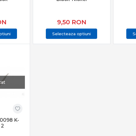
ă a momitorului și monturii, te poți adapta rapid la orice condi
r în oferta PRO ANGLER
ON
9,50
RON
Staționar din PRO ANGLER este structurată pentru pescari care
tiuni
Selecteaza optiuni
S
e sunt atent selecționate pentru pescuit recreativ, competițio
înseamnă precizie, răbdare și control total. Alegerea echipamen
nse reale la capturi constante, indiferent de condițiile de pescui
zat
50098 K-
 2