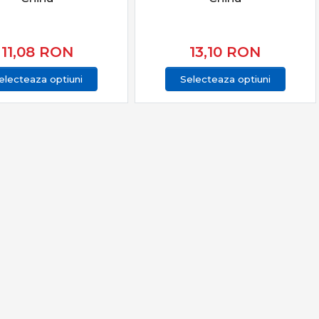
ții.
11,08
RON
13,10
RON
 caută eficiență reală, echipamente fiabile și rezultate
electeaza optiuni
Selecteaza optiuni
nal și pescuit de finețe.
telor potrivite îți oferă sensibilitate maximă,
t.