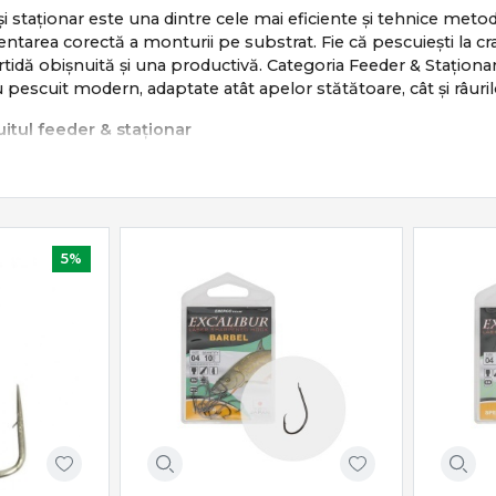
și staționar este una dintre cele mai eficiente și tehnice metod
zentarea corectă a monturii pe substrat. Fie că pescuiești la c
artidă obișnuită și una productivă. Categoria Feeder & Stați
 pescuit modern, adaptate atât apelor stătătoare, cât și râuril
itul feeder & staționar
it se bazează pe:
 pe vad nădit
aximă la trăsături fine
l monturii pe fundul apei
5%
la pești apatici sau activi
ic, eficient și extrem de versatil.
iale feeder & staționar
 Staționar
include o gamă completă de echipamente:
 & staționar
– sensibilitate și putere echilibrată
er
– frânare precisă și recuperare constantă
oșulețe feeder
– control al nădirii pe substrat