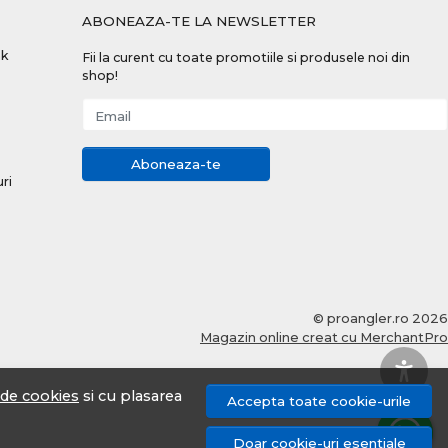
ABONEAZA-TE LA NEWSLETTER
nk
Fii la curent cu toate promotiile si produsele noi din
shop!
Email
Aboneaza-te
uri
© proangler.ro 2026
Magazin online creat cu MerchantPro
a de cookies
si cu plasarea
Accepta toate cookie-urile
Doar cookie-uri esentiale