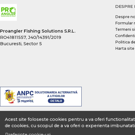
DESPRE 
Despre no
Formular 
Termeni si
Proangler Fishing Solutions S.R.L.
Confidenti
RO41811557, J40/14391/2019
Politica d
Bucuresti, Sector 5
Harta site
Acest site foloseste cookies pentru a va oferi functionalita
de cookies, cu scopul de a va oferi o experienta imbunatati
Preferinte cookie-uri