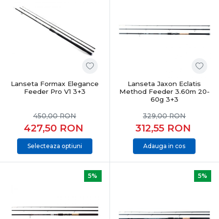
Lanseta Formax Elegance
Lanseta Jaxon Eclatis
Feeder Pro V1 3+3
Method Feeder 3.60m 20-
60g 3+3
450,00
RON
329,00
RON
427,50
RON
312,55
RON
Selecteaza optiuni
Adauga in cos
5%
5%