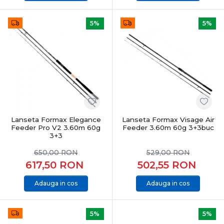
5%
5%
Lanseta Formax Elegance
Lanseta Formax Visage Air
Feeder Pro V2 3.60m 60g
Feeder 3.60m 60g 3+3buc
3+3
650,00
RON
529,00
RON
617,50
RON
502,55
RON
Adauga in cos
Adauga in cos
5%
5%