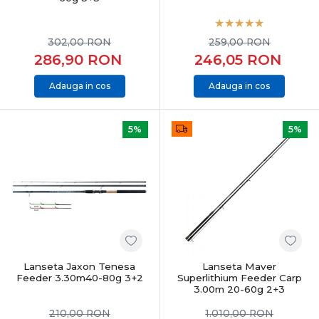
302,00
RON
259,00
RON
286,90
RON
246,05
RON
Adauga in cos
Adauga in cos
5%
5%
Lanseta Jaxon Tenesa
Lanseta Maver
Feeder 3.30m40-80g 3+2
Superlithium Feeder Carp
3.00m 20-60g 2+3
210,00
RON
1.010,00
RON