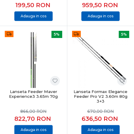
199,50
RON
959,50
RON
Adauga in cos
Adauga in cos
5%
5%
Lanseta Feeder Maver
Lanseta Formax Elegance
Experience3 3.65m 70g
Feeder Pro V2 3.60m 80g
3+3
866,00
RON
670,00
RON
822,70
RON
636,50
RON
Adauga in cos
Adauga in cos