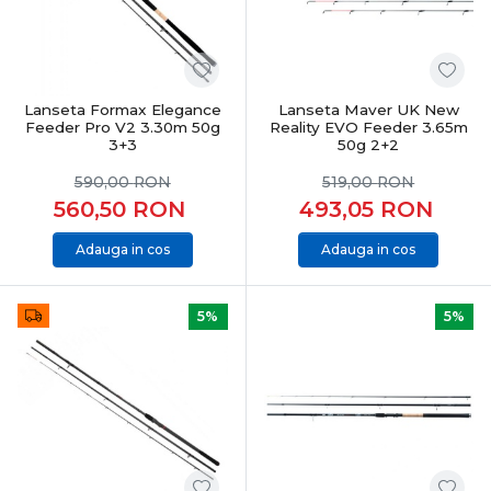
Feeder & staționar înseamnă precizie, răbdare și control
total. Alegerea echipamentelor potrivite îți oferă
sensibilitate maximă, adaptabilitate și șanse reale la
capturi constante, indiferent de condițiile de pescuit.
Lanseta Formax Elegance
Lanseta Maver UK New
Feeder Pro V2 3.30m 50g
Reality EVO Feeder 3.65m
3+3
50g 2+2
590,00
RON
519,00
RON
560,50
RON
493,05
RON
Adauga in cos
Adauga in cos
5%
5%