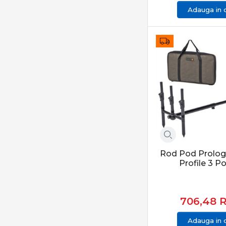
Adauga in 
Mivardi
Momoi
Mustad
NERO
Nevis
NGT
NuFish
Nytro
Okuma
ORANGE
Owner
Rod Pod Prolog
Profile 3 Po
PB Products
Pokee
Prologic
706,48
Prox Inc.
Adauga in 
Rapala