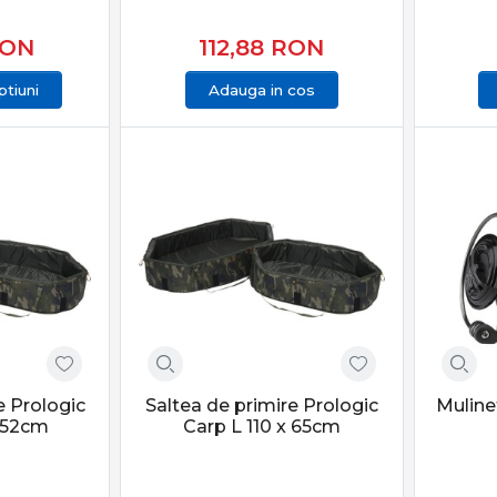
ON
112,88
RON
tiuni
Adauga in cos
e Prologic
Saltea de primire Prologic
Muline
 52cm
Carp L 110 x 65cm