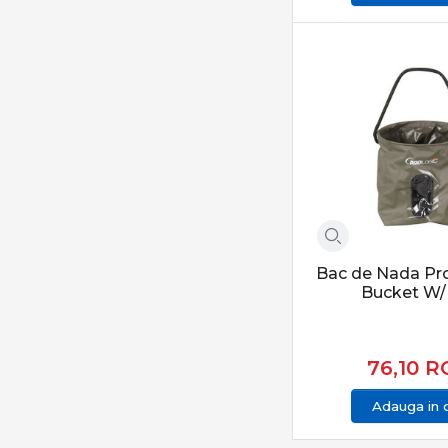
Rapture
Refuze to Blank
Rive
Ron Thompson
Ryobi
Savage Gear
Select Baits
Sensas
Shakespeare
Sonik
Bac de Nada Pr
Bucket W
Sportex
Spro
Starbaits
76,10
R
Stroft
Adauga in 
Sufix
Team Feeder By Dome