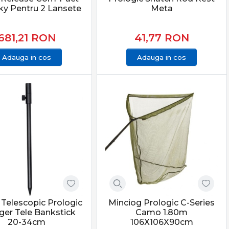
ky Pentru 2 Lansete
Meta
ții.
681,21
RON
41,77
RON
 caută eficiență reală, echipamente fiabile și rezultate
Adauga in cos
Adauga in cos
nal și pescuit de finețe.
telor potrivite îți oferă sensibilitate maximă,
t.
 Telescopic Prologic
Minciog Prologic C-Series
ger Tele Bankstick
Camo 1.80m
20-34cm
106X106X90cm