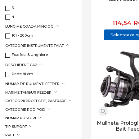
Carp Pro
3
Prin alegerea corect
Carp Spirit
4
Feeder & staționa
114,54
R
Carp Zoom
LUNGIME COADA MINCIOG
Categoria Feeder & 
Carpon
Selecteaza op
101 - 200cm
constante. Produsel
Cat Spirit
CATEGORIE INSTRUMENTE TAIAT
CONCLUZIE
Climax
Foarfeci & Unghiere
Colmic
Feeder & staționar 
DESCHIDERE CAP
adaptabilitate și șa
Cormoran
Peste 81 cm
Cralusso
NUMAR DE RULMENTI FEEDER
Daiwa
MARIME TAMBUR FEEDER
DAM
CATEGORII PROTECTIE, PASTRARE
Decoy
CATEGORIE ROD POD
Delphin
NUMAR POSTURI
Deáky Fishing Tackle
Mulineta Prolog
TIP SUPORT
Dinsmores
Bait Fee
PRET
EnergoTeam