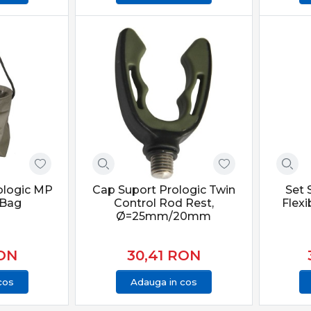
ologic MP
Cap Suport Prologic Twin
Set 
/Bag
Control Rod Rest,
Flexi
Ø=25mm/20mm
ON
30,41
RON
cos
Adauga in cos