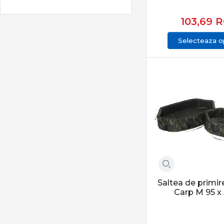
Extra Carp
103,69
R
Feeder Concept
FilFishing
Selecteaza op
Formax
FOX
Fudo | PRO ANGLER
Gamakatsu
Garbolino
Golden Catch
Greys
Guru
Haldorado
Hayabusa
Saltea de primir
Carp M 95 x
Herakles
iBite
ICC