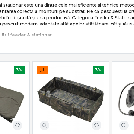
și staționar este una dintre cele mai eficiente și tehnice metod
zentarea corectă a monturii pe substrat. Fie că pescuiești la c
artidă obișnuită și una productivă. Categoria Feeder & Stați
 pescuit modern, adaptate atât apelor stătătoare, cât și râuril
itul feeder & staționar
it se bazează pe:
 pe vad nădit
aximă la trăsături fine
l monturii pe fundul apei
3%
3%
la pești apatici sau activi
ic, eficient și extrem de versatil.
iale feeder & staționar
 Staționar
include o gamă completă de echipamente:
 & staționar
– sensibilitate și putere echilibrată
er
– frânare precisă și recuperare constantă
oșulețe feeder
– control al nădirii pe substrat