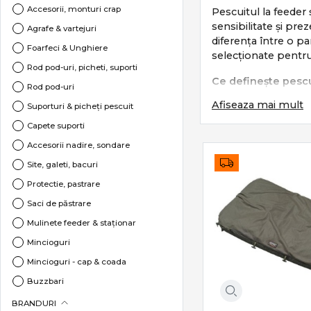
Accesorii, monturi crap
Pescuitul la feeder 
sensibilitate și pre
Agrafe & vartejuri
diferența între o p
Foarfeci & Unghiere
selecționate pentru
Rod pod-uri, picheti, suporti
Ce definește pescu
Rod pod-uri
Afiseaza mai mult
Acest stil de pescu
Suporturi & picheți pescuit
Capete suporti
lansări precise
Accesorii nadire, sondare
sensibilitate m
control total a
Site, galeti, bacuri
adaptare rapidă 
Protectie, pastrare
Este un pescuit tehn
Saci de păstrare
Mulinete feeder & staționar
Subcategorii esenț
Mincioguri
Categoria
Feeder &
Mincioguri - cap & coada
Lansete feeder
Buzzbari
Mulinete feed
Balize & Markere
BRANDURI
Momitoare & c