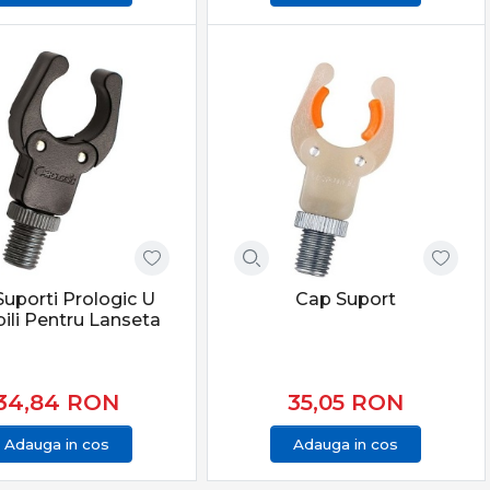
Suporti Prologic U
Cap Suport
bili Pentru Lanseta
34,84
RON
35,05
RON
Adauga in cos
Adauga in cos