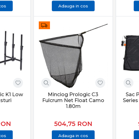
cos
Adauga in cos
ic K1 Low
Minciog Prologic C3
Sac P
sturi
Fulcrum Net Float Camo
Series
1.80m
RON
504,75
RON
cos
Adauga in cos