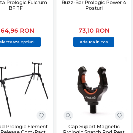
ta Prologic Fulcrum
Buzz-Bar Prologic Power 4
BF TF
Posturi
264,96
RON
73,10
RON
electeaza optiuni
Adauga in cos
d Prologic Element
Cap Suport Magnetic
 Release Com-Pact
Prologic Snatch Rod Rest