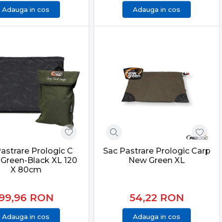
Adauga in cos
Adauga in cos
astrare Prologic C
Sac Pastrare Prologic Carp
 Green-Black XL 120
New Green XL
X 80cm
99,96
RON
54,22
RON
Adauga in cos
Adauga in cos