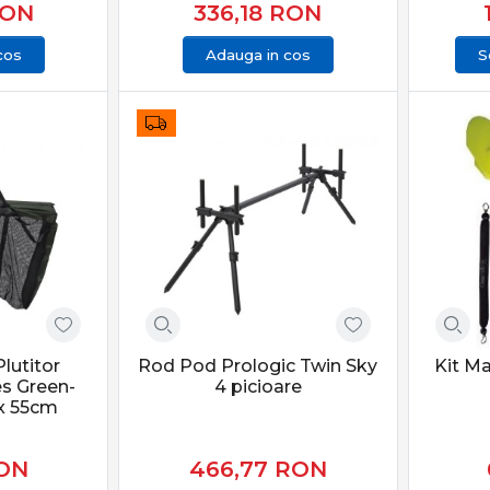
ON
336,18
RON
cos
Adauga in cos
S
lutitor
Rod Pod Prologic Twin Sky
Kit M
es Green-
4 picioare
 x 55cm
ON
466,77
RON