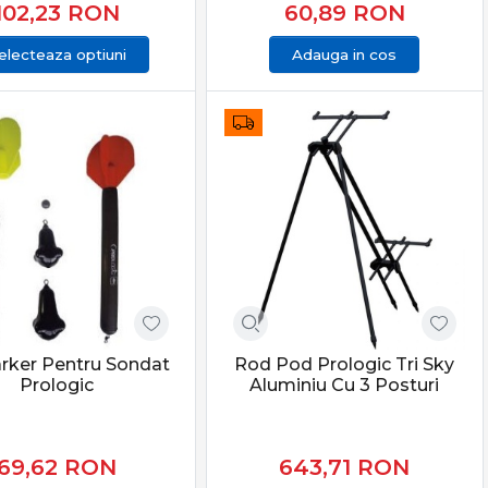
102,23
RON
60,89
RON
electeaza optiuni
Adauga in cos
arker Pentru Sondat
Rod Pod Prologic Tri Sky
Prologic
Aluminiu Cu 3 Posturi
69,62
RON
643,71
RON