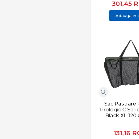
301,45
R
Jaxon
JRC
Adauga in 
K-Karp
Kaiwo
Kamasaki
Konger
Korda
Kryston
Lineaeffe
Lucky John
Lukacsi & Kovacs
Magic Trout
Sac Pastrare P
Prologic C Seri
Matrix
Black XL 120
Maver IT
Maver UK
131,16
R
Mitchell