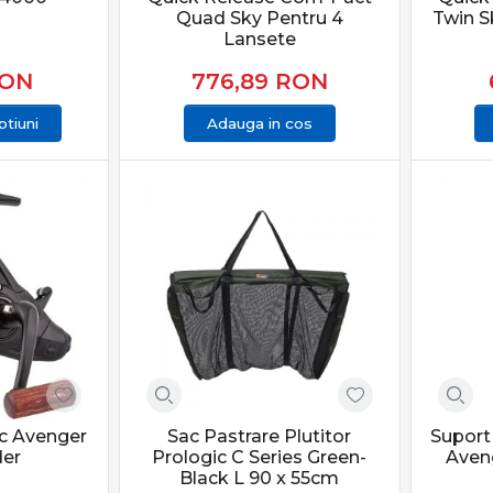
Quad Sky Pentru 4
Twin S
ă a momitorului și monturii, te poți adapta rapid la orice condi
Lansete
r în oferta PRO ANGLER
ON
776,89
RON
Staționar din PRO ANGLER este structurată pentru pescari care
tiuni
Adauga in cos
e sunt atent selecționate pentru pescuit recreativ, competițio
înseamnă precizie, răbdare și control total. Alegerea echipamen
nse reale la capturi constante, indiferent de condițiile de pescui
ic Avenger
Sac Pastrare Plutitor
Suport
der
Prologic C Series Green-
Aven
Black L 90 x 55cm