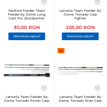
Feeder & staționar înseamnă precizie, răbdare și control
total. Alegerea echipamentelor potrivite îți oferă
Method Feeder Team
Lanseta Team Feeder By
sensibilitate maximă, adaptabilitate și șanse reale la
Feeder by Dome Long
Dome Tornado Carp
capturi constante, indiferent de condițiile de pescuit.
Cast Pro 2buc/pachet
Fighter
30,00
RON
205,00
RON
Selecteaza optiuni
Selecteaza optiuni
Lanseta Team Feeder By
Lanseta Team Feeder By
Dome Tornado Power Carp
Dome Tornado River Carp