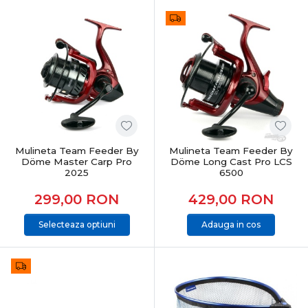
Lansete feeder & staționar
– sensibilitate și putere
echilibrată
Mulinete feeder
– frânare precisă și recuperare
constantă
Momitoare & coșulețe feeder
– control al nădirii pe
substrat
Monturi feeder & staționar
– eficiență și fiabilitate
Accesorii feeder
– agrafe, vârteje, tuburi antitangle
Suporturi, rod pod-uri, tripozi
– stabilitate și
organizare
Avertizoare & indicatori
– semnalizare clară a
Mulineta Team Feeder By
Mulineta Team Feeder By
trăsăturii
Döme Master Carp Pro
Döme Long Cast Pro LCS
2025
6500
Precizie și sensibilitate la trăsătură
299,00
RON
429,00
RON
Echipamentele feeder sunt proiectate pentru:
Selecteaza optiuni
Adauga in cos
detectarea trăsăturilor fine
reacție rapidă în înțepare
menținerea controlului în drill
pescuit eficient la distanță
Vârfurile sensibile și monturile bine echilibrate sunt