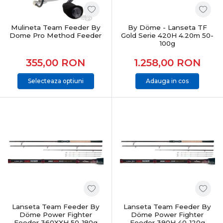
Mulineta Team Feeder By
By Döme - Lanseta TF
Dome Pro Method Feeder
Gold Serie 420H 4.20m 50-
100g
355,00
RON
1.258,00
RON
Selecteaza optiuni
Adauga in cos
Lanseta Team Feeder By
Lanseta Team Feeder By
Döme Power Fighter
Döme Power Fighter
Feeder 360XXH 50-180g
Feeder 390H 40-120g