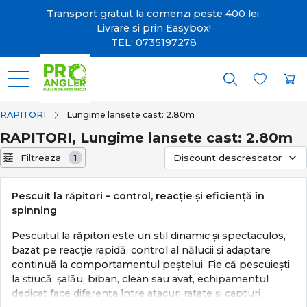
Transport gratuit la comenzi peste 400 lei.
Livrare si prin Easybox!
TEL:
0735197278
RAPITORI
Lungime lansete cast: 2.80m
RAPITORI, Lungime lansete cast: 2.80m
Filtreaza
1
Pescuit la răpitori – control, reacție și eficiență în
spinning
Pescuitul la răpitori este un stil dinamic și spectaculos,
bazat pe reacție rapidă, control al nălucii și adaptare
continuă la comportamentul peștelui. Fie că pescuiești
la știucă, șalău, biban, clean sau avat, echipamentul
dedicat face diferența între atacuri ratate și capturi