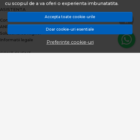
cu scopul de a va oferi o experienta imbunatatita.
ASISTENTA
Accepta toate cookie-urile
Contacteaza-ne
ANPC
Doar cookie-uri esentiale
Solutionarea litigiilor
Informatii legale
Preferinte cookie-uri
CONT CLIENT
Plata prin TBI Bank
Contul meu
Inregistrare
Istoric comenzi
Produse favorite
Metode de plata
Transport si retururi
ABONEAZA-TE LA NEWSLETTER
Fii la curent cu toate promotiile si produsele noi din shop!