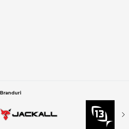
Pescuitul la răpitori este eficient în:
lacuri și bălți
râuri cu curent
canale și acumulări
pescuit de pe mal sau din barcă
Alegerea corectă a nălucii și monturii permite adaptare
rapidă la condițiile de pe apă.
Răpitori în oferta PRO ANGLER
Categoria Răpitori din PRO ANGLER este structurată
pentru pescarii care caută performanță reală, control și
echipamente testate. Produsele sunt atent selecționate
pentru pescuit recreativ și avansat, acoperind toate
tehnicile moderne de spinning.
Branduri
CONCLUZIE
Pescuitul la răpitori înseamnă mișcare, precizie și
reacție. Alegerea echipamentelor potrivite îți oferă
control total asupra nălucii și șanse reale la atacuri