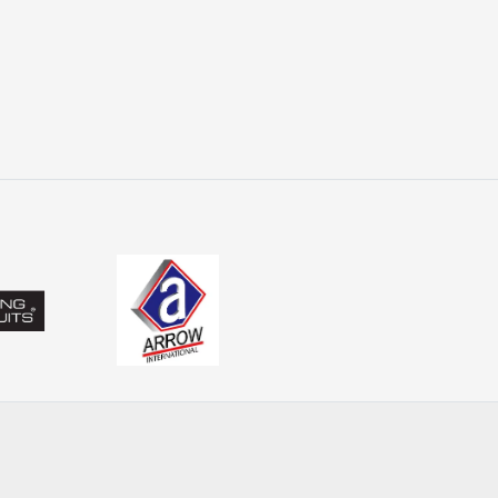
ălucii și monturii permite adaptare rapidă la condițiile de pe 
 PRO ANGLER
din PRO ANGLER este structurată pentru pescarii care caută 
t selecționate pentru pescuit recreativ și avansat, acoperind
i înseamnă mișcare, precizie și reacție. Alegerea echipamentelor
sive, indiferent de specie sau condiții.