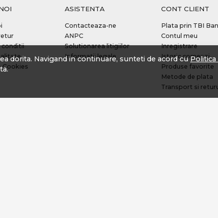
NOI
ASISTENTA
CONT CLIENT
i
Contacteaza-ne
Plata prin TBI Ba
retur
ANPC
Contul meu
 conditii
Solutionarea litigiilor
Inregistrare
alitate
Informatii legale
Istoric comenzi
tea dorita. Navigand in continuare, sunteti de acord cu
Politic
e Cookies
Produse favorite
ta.
Metode de plata
Transport si retur