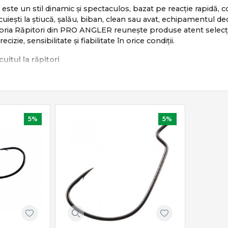
i este un stil dinamic și spectaculos, bazat pe reacție rapidă,
cuiești la știucă, șalău, biban, clean sau avat, echipamentul dedi
ia Răpitori din PRO ANGLER reunește produse atent selecționa
izie, sensibilitate și fiabilitate în orice condiții.
uitul la răpitori
i se bazează pe:
ectă a nălucii
nent în recuperare
a atac
5%
5%
ncime, curent și structură
nic, mobil și extrem de eficient atunci când echipamentul est
ale pentru pescuitul la răpitori
nclude o gamă completă de produse dedicate:
ing & casting
– sensibilitate și putere echilibrată
ing & baitcasting
– recuperare fluidă și control precis
le
– shaduri, voblere, linguri, jiguri