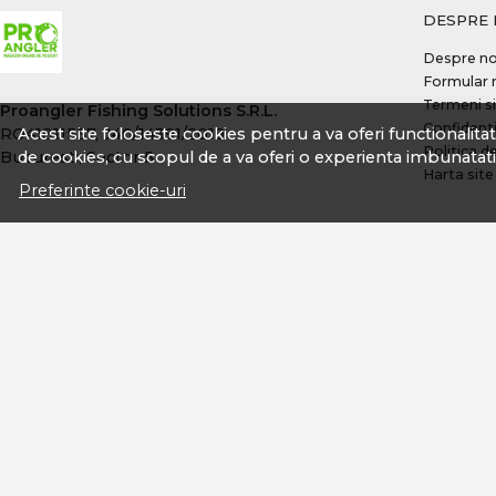
DESPRE 
Despre no
Formular 
Termeni si
Proangler Fishing Solutions S.R.L.
Confidenti
Acest site foloseste cookies pentru a va oferi functionalita
RO41811557, J40/14391/2019
Politica d
de cookies, cu scopul de a va oferi o experienta imbunatati
Bucuresti, Sector 5
Harta site
Preferinte cookie-uri