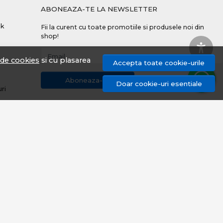
ABONEAZA-TE LA NEWSLETTER
nk
Fii la curent cu toate promotiile si produsele noi din
shop!
Email
a de cookies
si cu plasarea
Accepta toate cookie-urile
Aboneaza-te
Doar cookie-uri esentiale
uri
© proangler.ro 2026
Magazin online creat cu MerchantPro