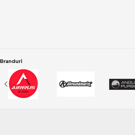
Alegerea corectă a n
Răpitori în oferta
Categoria Răpitori 
Produsele sunt aten
CONCLUZIE
Pescuitul la răpitor
Branduri
reale la atacuri deci