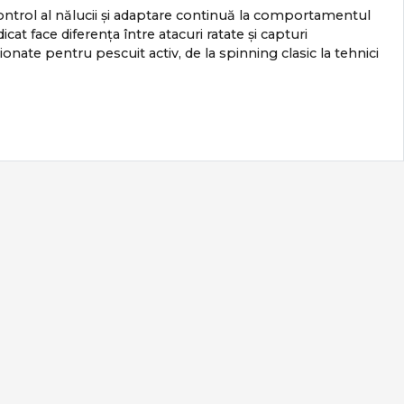
 control al nălucii și adaptare continuă la comportamentul
cat face diferența între atacuri ratate și capturi
te pentru pescuit activ, de la spinning clasic la tehnici
e ales corect.