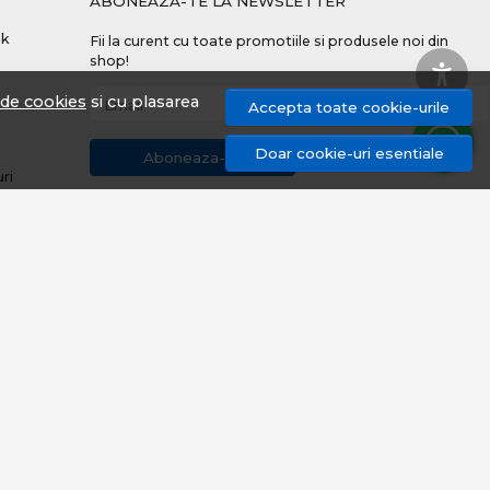
ABONEAZA-TE LA NEWSLETTER
nk
Fii la curent cu toate promotiile si produsele noi din
shop!
a de cookies
si cu plasarea
Email
Accepta toate cookie-urile
Doar cookie-uri esentiale
Aboneaza-te
uri
© proangler.ro 2026
Magazin online creat cu MerchantPro