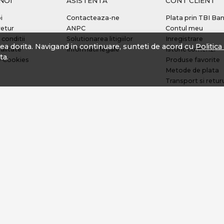
NOI
ASISTENTA
CONT CLIENT
i
Contacteaza-ne
Plata prin TBI Ba
retur
ANPC
Contul meu
 conditii
Solutionarea litigiilor
Inregistrare
tea dorita. Navigand in continuare, sunteti de acord cu
Politic
alitate
Informatii legale
Istoric comenzi
ta.
e Cookies
Produse favorite
Metode de plata
Transport si retur