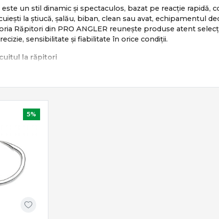
i este un stil dinamic și spectaculos, bazat pe reacție rapidă,
cuiești la știucă, șalău, biban, clean sau avat, echipamentul dedi
ia Răpitori din PRO ANGLER reunește produse atent selecționa
izie, sensibilitate și fiabilitate în orice condiții.
uitul la răpitori
i se bazează pe:
ectă a nălucii
nent în recuperare
a atac
5%
ncime, curent și structură
nic, mobil și extrem de eficient atunci când echipamentul est
ale pentru pescuitul la răpitori
nclude o gamă completă de produse dedicate:
ing & casting
– sensibilitate și putere echilibrată
ing & baitcasting
– recuperare fluidă și control precis
le
– shaduri, voblere, linguri, jiguri