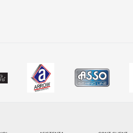
ălucii și monturii permite adaptare rapidă la condițiile de pe 
 PRO ANGLER
din PRO ANGLER este structurată pentru pescarii care caută 
t selecționate pentru pescuit recreativ și avansat, acoperind
i înseamnă mișcare, precizie și reacție. Alegerea echipamentelor
sive, indiferent de specie sau condiții.