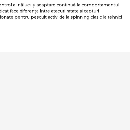
 control al nălucii și adaptare continuă la comportamentul
cat face diferența între atacuri ratate și capturi
te pentru pescuit activ, de la spinning clasic la tehnici
e ales corect.