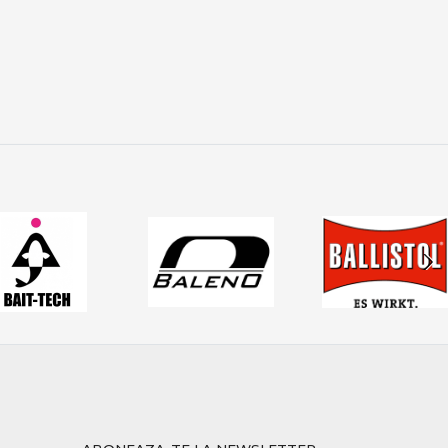
apă.
performanță reală, control și echipamente testate.
 toate tehnicile moderne de spinning.
 potrivite îți oferă control total asupra nălucii și șanse