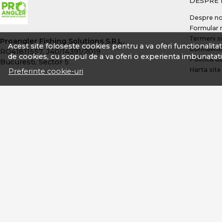
DESPRE 
Despre no
Formular 
Termeni si
Proangler Fishing Solutions S.R.L.
Acest site foloseste cookies pentru a va oferi functionalita
Confidenti
RO41811557, J40/14391/2019
de cookies, cu scopul de a va oferi o experienta imbunatati
Politica d
Bucuresti, Sector 5
Harta site
Preferinte cookie-uri