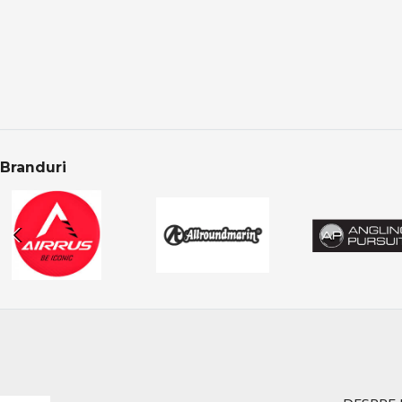
Alegerea corectă a n
Răpitori în oferta
Categoria Răpitori 
Produsele sunt aten
CONCLUZIE
Branduri
Pescuitul la răpitor
reale la atacuri deci