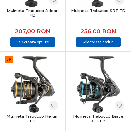
decisive, indiferent de specie sau condiții.
Mulineta Trabucco Adeon
Mulineta Trabucco SRT FD
FD
207,00
RON
256,00
RON
Selecteaza optiuni
Selecteaza optiuni
Mulineta Trabucco Helium
Mulineta Trabucco Brave
FB
XLT FB