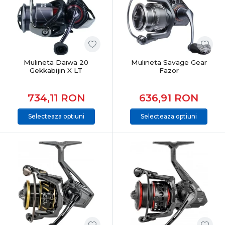
Pescuitul la răpitori este eficient în:
lacuri și bălți
râuri cu curent
canale și acumulări
pescuit de pe mal sau din barcă
Mulineta Daiwa 20
Mulineta Savage Gear
Alegerea corectă a nălucii și monturii permite adaptare
Gekkabijin X LT
Fazor
rapidă la condițiile de pe apă.
734,11
RON
636,91
RON
Răpitori în oferta PRO ANGLER
Categoria Răpitori din PRO ANGLER este structurată
Selecteaza optiuni
Selecteaza optiuni
pentru pescarii care caută performanță reală, control și
echipamente testate. Produsele sunt atent selecționate
pentru pescuit recreativ și avansat, acoperind toate
tehnicile moderne de spinning.
CONCLUZIE
Pescuitul la răpitori înseamnă mișcare, precizie și
reacție. Alegerea echipamentelor potrivite îți oferă
control total asupra nălucii și șanse reale la atacuri