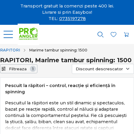
Transport gratuit la comenzi peste 400 lei.
Livrare si prin Easybox!
TEL:
0735197278
RAPITORI
Marime tambur spinning: 1500
RAPITORI, Marime tambur spinning: 1500
Filtreaza
1
Pescuit la răpitori – control, reacție și eficiență în
spinning
Pescuitul la răpitori este un stil dinamic și spectaculos,
bazat pe reacție rapidă, control al nălucii și adaptare
continuă la comportamentul peștelui. Fie că pescuiești
la știucă, șalău, biban, clean sau avat, echipamentul
dedicat face diferența între atacuri ratate și capturi