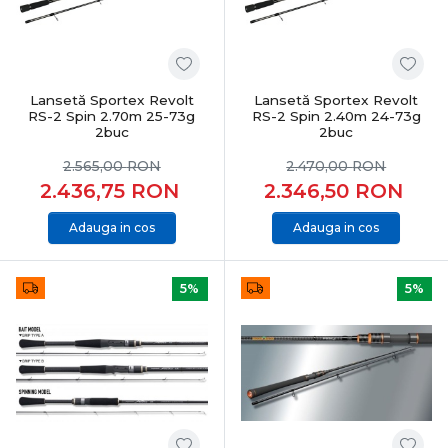
control total asupra nălucii și șanse reale la atacuri
decisive, indiferent de specie sau condiții.
Lansetă Sportex Revolt
Lansetă Sportex Revolt
RS-2 Spin 2.70m 25-73g
RS-2 Spin 2.40m 24-73g
2buc
2buc
2.565,00
RON
2.470,00
RON
2.436,75
RON
2.346,50
RON
Adauga in cos
Adauga in cos
5%
5%