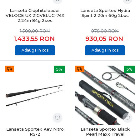
Lanseta Graphiteleader
Lanseta Sportex Hydra
VELOCE UX 21GVELUC-74X
Spirit 2.20m 60g 2buc
2.24m 84g 2sec
1.509,00
RON
979,00
RON
1.433,55
RON
930,05
RON
Adauga in cos
Adauga in cos
5%
5%
Lanseta Sportex Kev Nitro
Lanseta Sportex Black
RS-2
Pearl Maxx Travel