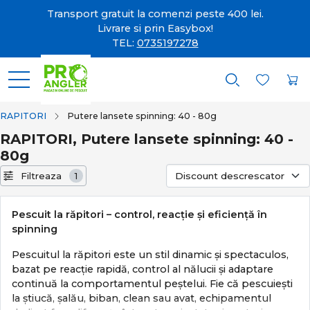
Transport gratuit la comenzi peste 400 lei.
Livrare si prin Easybox!
TEL:
0735197278
RAPITORI
Putere lansete spinning: 40 - 80g
RAPITORI, Putere lansete spinning: 40 -
80g
Filtreaza
1
Pescuit la răpitori – control, reacție și eficiență în
spinning
Pescuitul la răpitori este un stil dinamic și spectaculos,
bazat pe reacție rapidă, control al nălucii și adaptare
continuă la comportamentul peștelui. Fie că pescuiești
la știucă, șalău, biban, clean sau avat, echipamentul