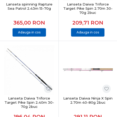
Lanseta spinning Rapture
Lanseta Daiwa Triforce
Sea Patrol 2.43m 15-70g
Target Pike Spin 2.70m 30-
70g 2buc
365,00
RON
209,71
RON
Adauga in cos
Adauga in cos
Lanseta Daiwa Triforce
Lanseta Daiwa Ninja X Spin
Target Pike Spin 2.40m 30-
2.70m 40-80g 2buc
70g 2buc
196,04
RON
291,11
RON