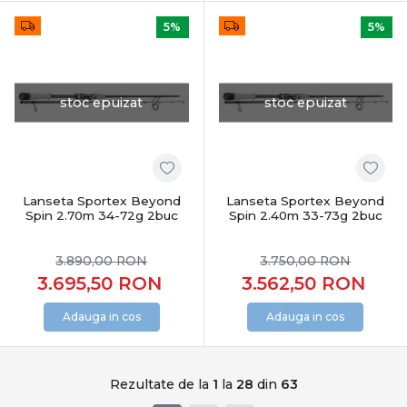
5%
5%
stoc epuizat
stoc epuizat
Lanseta Sportex Beyond
Lanseta Sportex Beyond
Spin 2.70m 34-72g 2buc
Spin 2.40m 33-73g 2buc
3.890,00
RON
3.750,00
RON
3.695,50
RON
3.562,50
RON
Adauga in cos
Adauga in cos
Rezultate de la
1
la
28
din
63