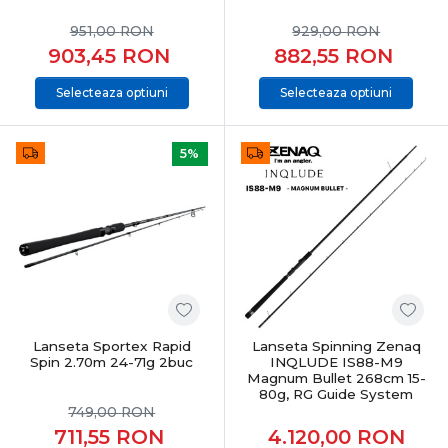
951,00
RON
929,00
RON
903,45
RON
882,55
RON
Selecteaza optiuni
Selecteaza optiuni
5%
Lanseta Sportex Rapid
Lanseta Spinning Zenaq
Spin 2.70m 24-71g 2buc
INQLUDE IS88-M9
Magnum Bullet 268cm 15-
80g, RG Guide System
749,00
RON
711,55
RON
4.120,00
RON