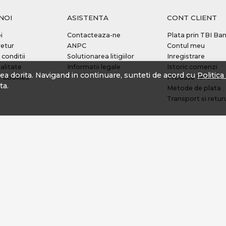
NOI
ASISTENTA
CONT CLIENT
i
Contacteaza-ne
Plata prin TBI Ba
retur
ANPC
Contul meu
 conditii
Solutionarea litigiilor
Inregistrare
alitate
Informatii legale
Istoric comenzi
tea dorita. Navigand in continuare, sunteti de acord cu
Politic
e Cookies
Produse favorite
ta.
Metode de plata
Transport si retur