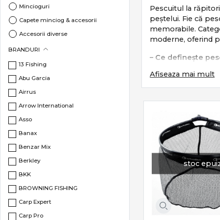
Mincioguri
Pescuitul la răpitor
peștelui. Fie că pes
Capete minciog & accesorii
memorabile. Categor
Accesorii diverse
moderne, oferind prec
BRANDURI
– Ce definește pesc
13 Fishing
Afiseaza mai mult
Pescuitul la răpitor
Abu Garcia
Airrus
prezentarea cor
control perma
Arrow International
reacție rapidă l
Asso
adaptare la adâ
Banax
Este un pescuit teh
Benzar Mix
Subcategorii esenți
Berkley
stoc epui
BKK
Categoria
Răpitori
i
BROWNING FISHING
Lansete spinn
Carp Expert
Mulinete spinn
Carp Pro
Năluci artificia