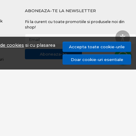
ABONEAZA-TE LA NEWSLETTER
nk
Fii la curent cu toate promotiile si produsele noi din
shop!
Email
a de cookies
si cu plasarea
Accepta toate cookie-urile
Aboneaza-te
uri
Doar cookie-uri esentiale
© proangler.ro 2026
Magazin online creat cu MerchantPro