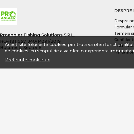
Konger
DESPRE 
Korda
Despre no
Lineaeffe
Formular 
Lucky John
Termeni si
Proangler Fishing Solutions S.R.L.
Lukacsi & Kovacs
Confidenti
RO41811557, J40/14391/2019
Acest site foloseste cookies pentru a va oferi functionalita
Politica d
Bucuresti, Sector 5
Magic Trout
de cookies, cu scopul de a va oferi o experienta imbunatati
Harta site
Matrix
Preferinte cookie-uri
Maver IT
Maver UK
Megabass
MEITO
Mitchell
Mivardi
Momoi
Mustad
Neo Style