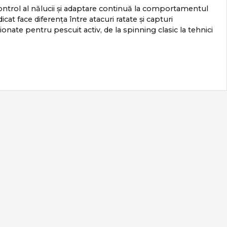
 control al nălucii și adaptare continuă la comportamentul
cat face diferența între atacuri ratate și capturi
te pentru pescuit activ, de la spinning clasic la tehnici
e ales corect.