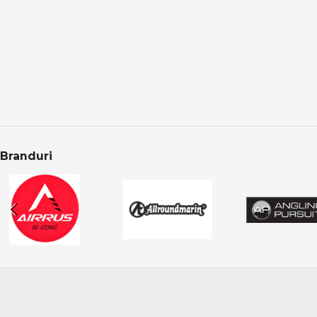
FIN-NOR
Alegerea corectă a n
Formax
Răpitori în oferta
FOX Rage
Categoria Răpitori 
Frichy
Produsele sunt aten
Fudo | PRO ANGLER
CONCLUZIE
Gamakatsu
Garbolino
Pescuitul la răpitor
reale la atacuri deci
Golden Catch
Branduri
Gosen
Graphiteleader
Greys
Guru
Herakles
Hitfish
Jaxon
Kamatsu