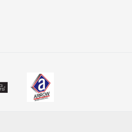
ălucii și monturii permite adaptare rapidă la condițiile de pe 
 PRO ANGLER
din PRO ANGLER este structurată pentru pescarii care caută 
t selecționate pentru pescuit recreativ și avansat, acoperind
i înseamnă mișcare, precizie și reacție. Alegerea echipamentelor
sive, indiferent de specie sau condiții.