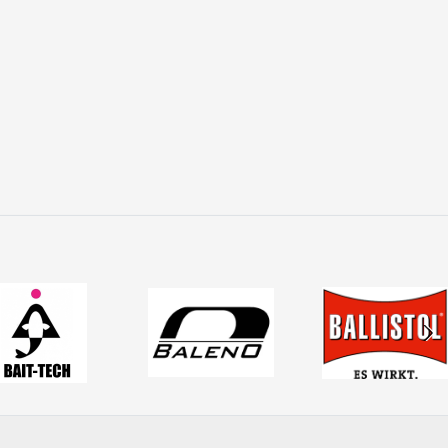
apă.
performanță reală, control și echipamente testate.
 toate tehnicile moderne de spinning.
 potrivite îți oferă control total asupra nălucii și șanse