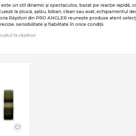
i este un stil dinamic și spectaculos, bazat pe reacție rapidă,
cuiești la știucă, șalău, biban, clean sau avat, echipamentul dedi
ia Răpitori din PRO ANGLER reunește produse atent selecționa
izie, sensibilitate și fiabilitate în orice condiții.
uitul la răpitori
i se bazează pe:
ectă a nălucii
nent în recuperare
a atac
ncime, curent și structură
nic, mobil și extrem de eficient atunci când echipamentul est
ale pentru pescuitul la răpitori
nclude o gamă completă de produse dedicate:
ing & casting
– sensibilitate și putere echilibrată
ing & baitcasting
– recuperare fluidă și control precis
le
– shaduri, voblere, linguri, jiguri