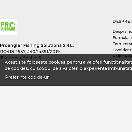
Konger
Korda
DESPRE 
Lineaeffe
Lucky John
Despre no
Formular 
Lukacsi & Kovacs
Termeni si
Proangler Fishing Solutions S.R.L.
Magic Trout
Confidenti
RO41811557, J40/14391/2019
Matrix
Politica d
Bucuresti, Sector 5
Acest site foloseste cookies pentru a va oferi functionalita
Harta site
Maver IT
de cookies, cu scopul de a va oferi o experienta imbunatati
Maver UK
Preferinte cookie-uri
Megabass
MEITO
Mitchell
Mivardi
Momoi
Mustad
Neo Style