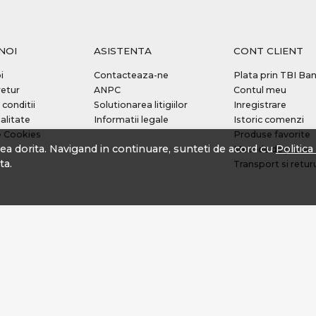
NOI
ASISTENTA
CONT CLIENT
i
Contacteaza-ne
Plata prin TBI Ba
retur
ANPC
Contul meu
 conditii
Solutionarea litigiilor
Inregistrare
alitate
Informatii legale
Istoric comenzi
e Cookies
Produse favorite
tea dorita. Navigand in continuare, sunteti de acord cu
Politic
Metode de plata
ta.
Transport si retur