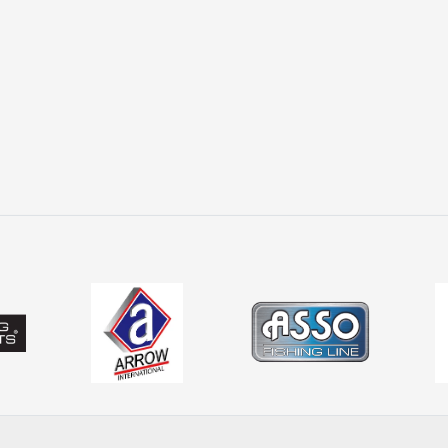
ălucii și monturii permite adaptare rapidă la condițiile de pe 
 PRO ANGLER
din PRO ANGLER este structurată pentru pescarii care caută 
t selecționate pentru pescuit recreativ și avansat, acoperind
i înseamnă mișcare, precizie și reacție. Alegerea echipamentelor
sive, indiferent de specie sau condiții.