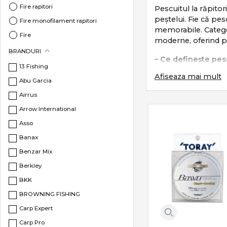
Fire rapitori
Pescuitul la răpitor
peștelui. Fie că pes
Fire monofilament rapitori
memorabile. Categor
Fire
moderne, oferind prec
BRANDURI
– Ce definește pesc
13 Fishing
Afiseaza mai mult
Pescuitul la răpitor
Abu Garcia
Airrus
prezentarea cor
control perma
Arrow International
reacție rapidă l
Asso
adaptare la adâ
Banax
Este un pescuit teh
Benzar Mix
Subcategorii esenți
Berkley
BKK
Categoria
Răpitori
i
BROWNING FISHING
Lansete spinn
Carp Expert
Mulinete spinn
Carp Pro
Năluci artificia