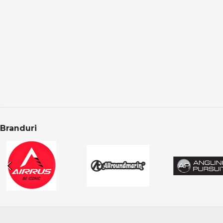
FIN-NOR
Alegerea corectă a n
Formax
Răpitori în oferta
FOX Rage
Categoria Răpitori 
Frichy
Produsele sunt aten
Fudo | PRO ANGLER
CONCLUZIE
Gamakatsu
Garbolino
Pescuitul la răpitor
reale la atacuri deci
Golden Catch
Gosen
Branduri
Graphiteleader
Greys
Guru
Herakles
Hitfish
Jaxon
Kamatsu