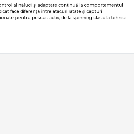
 control al nălucii și adaptare continuă la comportamentul
cat face diferența între atacuri ratate și capturi
te pentru pescuit activ, de la spinning clasic la tehnici
e ales corect.