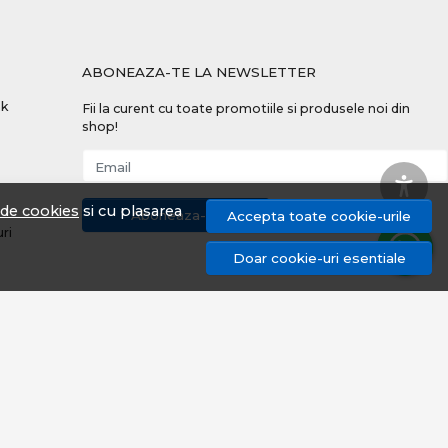
ABONEAZA-TE LA NEWSLETTER
nk
Fii la curent cu toate promotiile si produsele noi din
shop!
Email
a de cookies
si cu plasarea
Aboneaza-te
Accepta toate cookie-urile
uri
Doar cookie-uri esentiale
© proangler.ro 2026
Magazin online creat cu MerchantPro